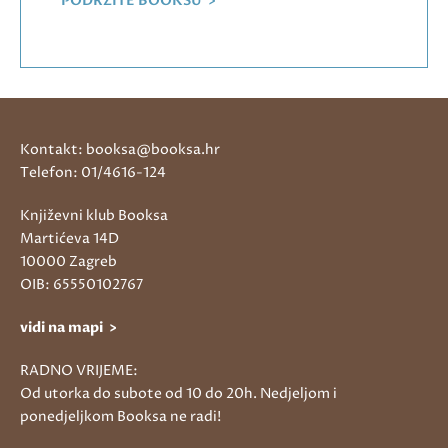
PODRŽITE BOOKSU >
Kontakt: booksa@booksa.hr
Telefon: 01/4616-124
Književni klub Booksa
Martićeva 14D
10000 Zagreb
OIB: 65550102767
vidi na mapi >
RADNO VRIJEME:
Od utorka do subote od 10 do 20h. Nedjeljom i
ponedjeljkom Booksa ne radi!