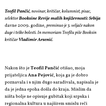
Teofil Pančić
, novinar, kritičar, kolumnist, pisac,
selektor
Booksine Revije malih književnosti: Srbija
davne 2009. godine,
preminuo je 3. veljače nakon
duge i teške bolesti. In memoriam Teofilu piše Booksin
kritičar
Vladimir Arsenić
.
Nakon što je
Teofil Pančić
otišao, moja
prijateljica
Ana Pejović
, koja ga je dobro
poznavala i s njim dugo sarađivala, napisala je
da je jedna epoha došla do kraja. Mislim da
ništa bolje ne opisuje gubitak koji srpska i
regionalna kultura u najširem smislu reči