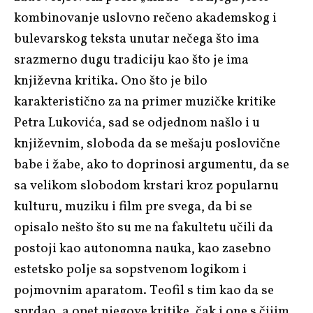
kombinovanje uslovno rečeno akademskog i
bulevarskog teksta unutar nečega što ima
srazmerno dugu tradiciju kao što je ima
književna kritika. Ono što je bilo
karakteristično za na primer muzičke kritike
Petra Lukovića, sad se odjednom našlo i u
književnim, sloboda da se mešaju poslovične
babe i žabe, ako to doprinosi argumentu, da se
sa velikom slobodom krstari kroz popularnu
kulturu, muziku i film pre svega, da bi se
opisalo nešto što su me na fakultetu učili da
postoji kao autonomna nauka, kao zasebno
estetsko polje sa sopstvenom logikom i
pojmovnim aparatom. Teofil s tim kao da se
sprdao, a opet njegove kritike, čak i one s čijim