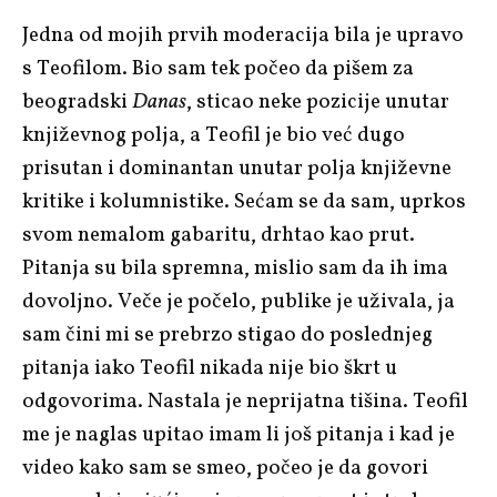
Jedna od mojih prvih moderacija bila je upravo
s Teofilom. Bio sam tek počeo da pišem za
beogradski
Danas
, sticao neke pozicije unutar
književnog polja, a Teofil je bio već dugo
prisutan i dominantan unutar polja književne
kritike i kolumnistike. Sećam se da sam, uprkos
svom nemalom gabaritu, drhtao kao prut.
Pitanja su bila spremna, mislio sam da ih ima
dovoljno. Veče je počelo, publike je uživala, ja
sam čini mi se prebrzo stigao do poslednjeg
pitanja iako Teofil nikada nije bio škrt u
odgovorima. Nastala je neprijatna tišina. Teofil
me je naglas upitao imam li još pitanja i kad je
video kako sam se smeo, počeo je da govori