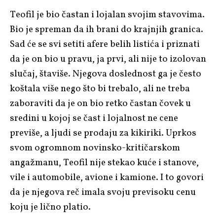
Teofil je bio častan i lojalan svojim stavovima.
Bio je spreman da ih brani do krajnjih granica.
Sad će se svi setiti afere belih listića i priznati
da je on bio u pravu, ja prvi, ali nije to izolovan
slučaj, štaviše. Njegova doslednost ga je često
koštala više nego što bi trebalo, ali ne treba
zaboraviti da je on bio retko častan čovek u
sredini u kojoj se čast i lojalnost ne cene
previše, a ljudi se prodaju za kikiriki. Uprkos
svom ogromnom novinsko-kritičarskom
angažmanu, Teofil nije stekao kuće i stanove,
vile i automobile, avione i kamione. I to govori
da je njegova reč imala svoju previsoku cenu
koju je lično platio.