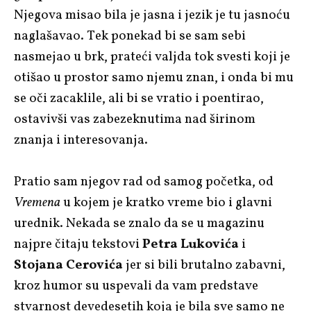
Njegova misao bila je jasna i jezik je tu jasnoću
naglašavao. Tek ponekad bi se sam sebi
nasmejao u brk, prateći valjda tok svesti koji je
otišao u prostor samo njemu znan, i onda bi mu
se oči zacaklile, ali bi se vratio i poentirao,
ostavivši vas zabezeknutima nad širinom
znanja i interesovanja.
Pratio sam njegov rad od samog početka, od
Vremena
u kojem je kratko vreme bio i glavni
urednik. Nekada se znalo da se u magazinu
najpre čitaju tekstovi
Petra Lukovića
i
Stojana Cerovića
jer si bili brutalno zabavni,
kroz humor su uspevali da vam predstave
stvarnost devedesetih koja je bila sve samo ne