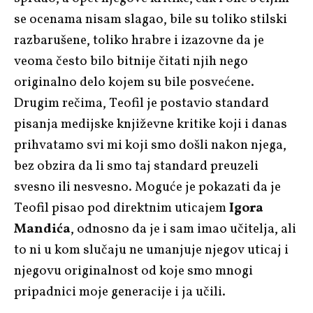
se ocenama nisam slagao, bile su toliko stilski
razbarušene, toliko hrabre i izazovne da je
veoma često bilo bitnije čitati njih nego
originalno delo kojem su bile posvećene.
Drugim rečima, Teofil je postavio standard
pisanja medijske književne kritike koji i danas
prihvatamo svi mi koji smo došli nakon njega,
bez obzira da li smo taj standard preuzeli
svesno ili nesvesno. Moguće je pokazati da je
Teofil pisao pod direktnim uticajem
Igora
Mandića
, odnosno da je i sam imao učitelja, ali
to ni u kom slučaju ne umanjuje njegov uticaj i
njegovu originalnost od koje smo mnogi
pripadnici moje generacije i ja učili.