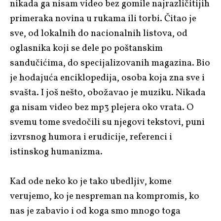
nikada ga nisam video bez gomile najrazličitijih
primeraka novina u rukama ili torbi. Čitao je
sve, od lokalnih do nacionalnih listova, od
oglasnika koji se dele po poštanskim
sandučićima, do specijalizovanih magazina. Bio
je hodajuća enciklopedija, osoba koja zna sve i
svašta. I još nešto, obožavao je muziku. Nikada
ga nisam video bez mp3 plejera oko vrata. O
svemu tome svedočili su njegovi tekstovi, puni
izvrsnog humora i erudicije, referenci i
istinskog humanizma.
Kad ode neko ko je tako ubedljiv, kome
verujemo, ko je nespreman na kompromis, ko
nas je zabavio i od koga smo mnogo toga