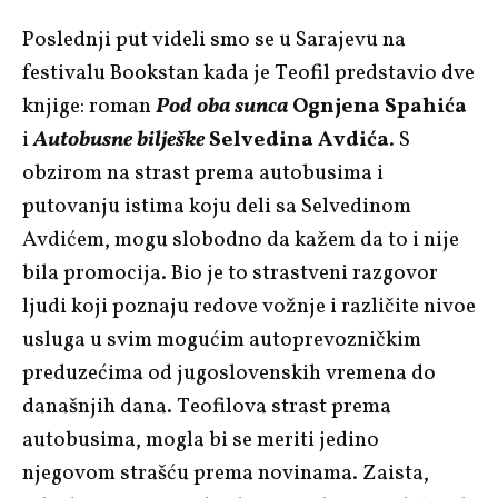
Poslednji put videli smo se u Sarajevu na
festivalu Bookstan kada je Teofil predstavio dve
knjige: roman
Pod oba sunca
Ognjena Spahića
i
Autobusne bilješke
Selvedina Avdića
. S
obzirom na strast prema autobusima i
putovanju istima koju deli sa Selvedinom
Avdićem, mogu slobodno da kažem da to i nije
bila promocija. Bio je to strastveni razgovor
ljudi koji poznaju redove vožnje i različite nivoe
usluga u svim mogućim autoprevozničkim
preduzećima od jugoslovenskih vremena do
današnjih dana. Teofilova strast prema
autobusima, mogla bi se meriti jedino
njegovom strašću prema novinama. Zaista,