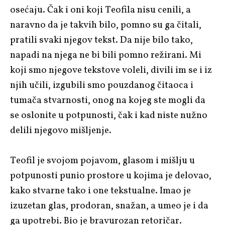
osećaju. Čak i oni koji Teofila nisu cenili, a
naravno da je takvih bilo, pomno su ga čitali,
pratili svaki njegov tekst. Da nije bilo tako,
napadi na njega ne bi bili pomno režirani. Mi
koji smo njegove tekstove voleli, divili im se i iz
njih učili, izgubili smo pouzdanog čitaoca i
tumača stvarnosti, onog na kojeg ste mogli da
se oslonite u potpunosti, čak i kad niste nužno
delili njegovo mišljenje.
Teofil je svojom pojavom, glasom i mišlju u
potpunosti punio prostore u kojima je delovao,
kako stvarne tako i one tekstualne. Imao je
izuzetan glas, prodoran, snažan, a umeo je i da
ga upotrebi. Bio je bravurozan retoričar.