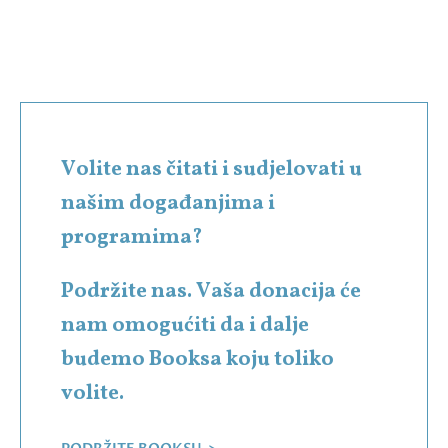
Volite nas čitati i sudjelovati u
našim događanjima i
programima?
Podržite nas. Vaša donacija će
nam omogućiti da i dalje
budemo Booksa koju toliko
volite.