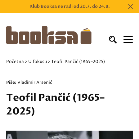
Klub Booksa ne radi od 20.7. do 24.8.
Početna
>
U fokusu
> Teofil Pančić (1965–2025)
Piše:
Vladimir Arsenić
Teofil Pančić (1965–
2025)