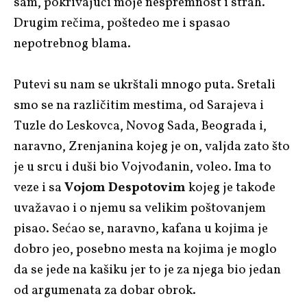
sam, pokrivajući moje nespremnost i strah.
Drugim rečima, poštedeo me i spasao
nepotrebnog blama.
Putevi su nam se ukrštali mnogo puta. Sretali
smo se na različitim mestima, od Sarajeva i
Tuzle do Leskovca, Novog Sada, Beograda i,
naravno, Zrenjanina kojeg je on, valjda zato što
je u srcu i duši bio Vojvođanin, voleo. Ima to
veze i sa
Vojom Despotovim
kojeg je takođe
uvažavao i o njemu sa velikim poštovanjem
pisao. Sećao se, naravno, kafana u kojima je
dobro jeo, posebno mesta na kojima je moglo
da se jede na kašiku jer to je za njega bio jedan
od argumenata za dobar obrok.