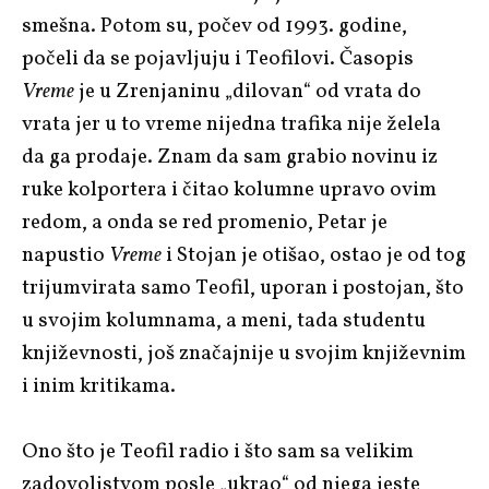
smešna. Potom su, počev od 1993. godine,
počeli da se pojavljuju i Teofilovi.
Č
asopis
Vreme
je u Zrenjaninu „dilovan“ od vrata do
vrata jer u to vreme nijedna trafika nije želela
da ga prodaje. Znam da sam grabio novinu iz
ruke kolportera i čitao kolumne upravo ovim
redom, a onda se red promenio, Petar je
napustio
Vreme
i Stojan je otišao, ostao je od tog
trijumvirata samo Teofil, uporan i postojan, što
u svojim kolumnama, a meni, tada studentu
književnosti, još značajnije u svojim književnim
i inim kritikama.
Ono što je Teofil radio i što sam sa velikim
zadovoljstvom posle „ukrao“ od njega jeste