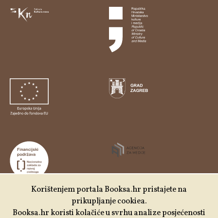
Korištenjem portala Booksa.hr pristajete na
prikupljanje cookiea.
Udruga Kulturtreger je korisnik institucionalne podrške
Booksa.hr koristi kolačiće u svrhu analize posjećenosti