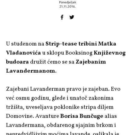
Ponedjeljak
21.11.2016.
U studenom na
Strip-tease tribini Matka
Vladanovića
u sklopu Booksinog
Književnog
budoara
družit ćemo se sa
Zajebanim
Lavandermanom.
Zajebani Lavanderman pravo je zajeban. Evo
već osmu godinu, glede i unatoč zakonima
tržišta, uveseljava poklonike stripa diljem
Domovine. Avanture
Borisa Bunčuge
alias
Lavandermana, obdarenog sjajnim brkom i
nepredvidljivim moćima lavande, oslikala je