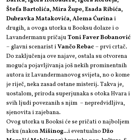
Štefa Bartolića, Mira Župe, Esada Ribića,
Dubravka Matakovića, Alema Ćurina
i
drugih, a ovoga utorka u Booksu dolaze i o
Lavandermanu pričaju
Toni Faver Bobanović
– glavni scenarist i
Vančo Rebac
– prvi crtač.
Do zaključenja ove najave, ostala su otvorena
moguća pojavljivanja još nekih prominentnih
autora iz Lavandermanovog svijeta, no o kome
je riječ, neka zasad ostane misterij. Takva je,
uostalom, priroda superjunaka s otoka Hvara i
svih ljudi povezanih s njim – nepredvidljiva,
sjenovita i zajebana.
Ovog utorka u Booksi će se pričati o najboljem
brku (nakon
Mišinog
...i eventualno
Džo