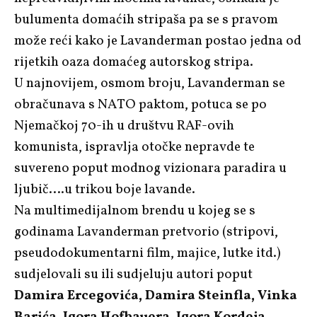
bulumenta domaćih stripaša pa se s pravom
može reći kako je Lavanderman postao jedna od
rijetkih oaza domaćeg autorskog stripa.
U najnovijem, osmom broju, Lavanderman se
obračunava s NATO paktom, potuca se po
Njemačkoj 70-ih u društvu RAF-ovih
komunista, ispravlja otočke nepravde te
suvereno poput modnog vizionara paradira u
ljubič….u trikou boje lavande.
Na multimedijalnom brendu u kojeg se s
godinama Lavanderman pretvorio (stripovi,
pseudodokumentarni film, majice, lutke itd.)
sudjelovali su ili sudjeluju autori poput
Damira Ercegovića, Damira Steinfla, Vinka
Barića, Igora Hofbauera, Igora Kordeja,