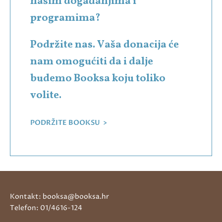
našim događanjima i
programima?
Podržite nas. Vaša donacija će
nam omogućiti da i dalje
budemo Booksa koju toliko
volite.
PODRŽITE BOOKSU >
Kontakt: booksa@booksa.hr
Telefon: 01/4616-124