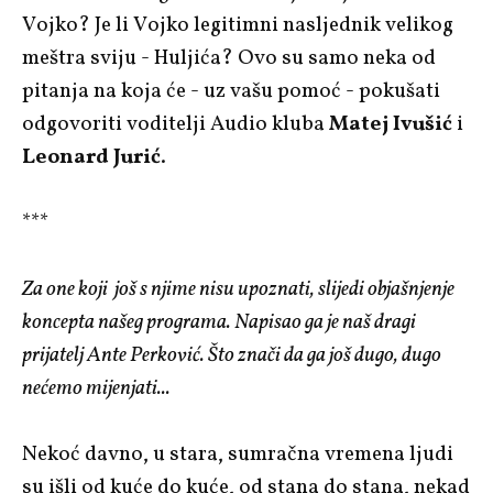
Vojko? Je li Vojko legitimni nasljednik velikog
meštra sviju - Huljića? Ovo su samo neka od
pitanja na koja će - uz vašu pomoć - pokušati
odgovoriti voditelji Audio kluba
Matej Ivušić
i
Leonard Jurić
.
***
Za one koji još s njime nisu upoznati, slijedi objašnjenje
koncepta našeg programa. Napisao ga je naš dragi
prijatelj Ante Perković. Što znači da ga još dugo, dugo
nećemo mijenjati...
Nekoć davno, u stara, sumračna vremena ljudi
su išli od kuće do kuće, od stana do stana, nekad