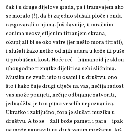
čak i u druge dijelove grada, pa i tramvajem ako
se moralo (!), da bi zajedno slušali ploče i onda
razgovarali o njima. Još davnije, u mračnim
eonima neosvjetljenim titranjem ekrana,
okupljali bi se oko vatre (jer nešto mora titrati),
i slušali kako netko od njih udara u kože ili puše
u probušenu kost. Hoće reć – humanoid je sklon
uhougodne trenutke dijeliti sa sebi sličnima.
Muzika ne zvuči isto u osami i u društvu: ono
što i kako čuje drugi utječe na vas, nečija radost
vas može ponijeti, nečije odbijanje zatvoriti,
jednadžba je to s puno veselih nepoznanica.
Ukratko i zaključno, fora je slušati muziku u
društvu. A to se – žali bože pameti i para – ipak
ne može napraviti na društvenim mrežama. Još.