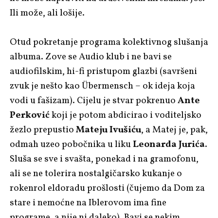
Ili može, ali lošije.
Otud pokretanje programa kolektivnog slušanja
albuma. Zove se Audio klub i ne bavi se
audiofilskim, hi-fi pristupom glazbi (savršeni
zvuk je nešto kao Übermensch – ok ideja koja
vodi u fašizam). Cijelu je stvar pokrenuo
Ante
Perković
koji je potom abdicirao i voditeljsko
žezlo prepustio
Mateju Ivušiću
, a Matej je, pak,
odmah uzeo pobočnika u liku
Leonarda Jurića
.
Sluša se sve i svašta, ponekad i na gramofonu,
ali se ne tolerira nostalgičarsko kukanje o
rokenrol eldoradu prošlosti (čujemo da Dom za
stare i nemoćne na Iblerovom ima fine
programe, a nije ni daleko). Bavi se nekim