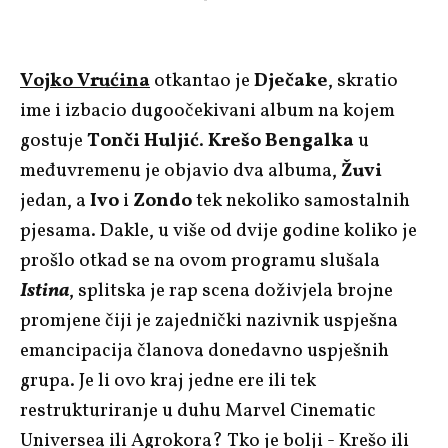
Vojko Vrućina
otkantao je
Dječake
, skratio
ime i izbacio dugoočekivani album na kojem
gostuje
Tonči Huljić
.
Krešo Bengalka
u
međuvremenu je objavio dva albuma,
Žuvi
jedan, a
Ivo
i
Zondo
tek nekoliko samostalnih
pjesama. Dakle, u više od dvije godine koliko je
prošlo otkad se na ovom programu slušala
Istina
, splitska je rap scena doživjela brojne
promjene čiji je zajednički nazivnik uspješna
emancipacija članova donedavno uspješnih
grupa. Je li ovo kraj jedne ere ili tek
restrukturiranje u duhu Marvel Cinematic
Universea ili Agrokora? Tko je bolji - Krešo ili