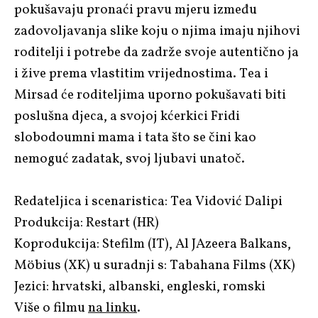
pokušavaju pronaći pravu mjeru između
zadovoljavanja slike koju o njima imaju njihovi
roditelji i potrebe da zadrže svoje autentično ja
i žive prema vlastitim vrijednostima. Tea i
Mirsad će roditeljima uporno pokušavati biti
poslušna djeca, a svojoj kćerkici Fridi
slobodoumni mama i tata što se čini kao
nemoguć zadatak, svoj ljubavi unatoč.
Redateljica i scenaristica: Tea Vidović Dalipi
Produkcija: Restart (HR)
Koprodukcija: Stefilm (IT), Al JAzeera Balkans,
Möbius (XK) u suradnji s: Tabahana Films (XK)
Jezici: hrvatski, albanski, engleski, romski
Više o filmu
na linku
.