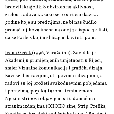
brdoviti krajolik. S obzirom na aktivnost,
zrelost radova i…kako se to stručno kaže…
godine koje su pred njima, ne bi nas čudilo
pronaći njihova imena na onoj 30 ispod 30 listi,
da se Forbes kojim slučajem bavi stripom.
Ivana Geček
(1996, Varaždinu). Završila je
Akademiju primijenjenih umjetnosti u Rijeci,
smjer Vizualne komunikacije i grafički dizajn.
Bavi se ilustracijom, stripovima i dizajnom, a
radovi su joj prožeti svakodnevnim pobjedama
i porazima, pop-kulturom i feminizmom.
Njezini stripovi objavljeni su u domaćim i
stranim izdanjima (OHOHO zine, Strip-Prefiks,
Komikaze, Hrvatski godišnjak stripa, CBA zine).