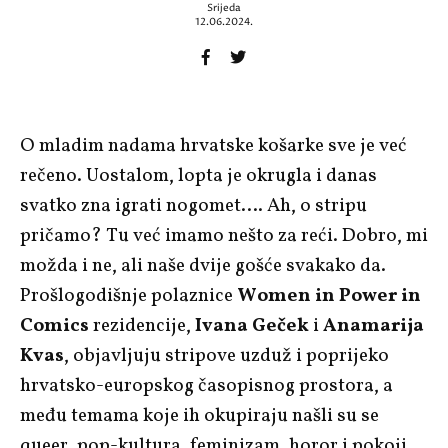
Srijeda
12.06.2024.
O mladim nadama hrvatske košarke sve je već
rečeno. Uostalom, lopta je okrugla i danas
svatko zna igrati nogomet…. Ah, o stripu
pričamo? Tu već imamo nešto za reći. Dobro, mi
možda i ne, ali naše dvije gošće svakako da.
Prošlogodišnje polaznice
Women in Power in
Comics
rezidencije,
Ivana Geček
i
Anamarija
Kvas
, objavljuju stripove uzduž i poprijeko
hrvatsko-europskog časopisnog prostora, a
među temama koje ih okupiraju našli su se
queer, pop-kultura, feminizam, horor i pokoji