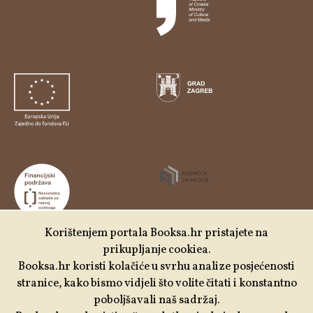
Korištenjem portala Booksa.hr pristajete na
prikupljanje cookiea.
Udruga Kulturtreger je korisnik institucionalne podrške
Booksa.hr koristi kolačiće u svrhu analize posjećenosti
Nacionalne zaklade za razvoj civilnoga društva za
stranice, kako bismo vidjeli što volite čitati i konstantno
stabilizaciju i/ili razvoj udruge u području demokratizacije i
poboljšavali naš sadržaj.
društvenog razvoja.