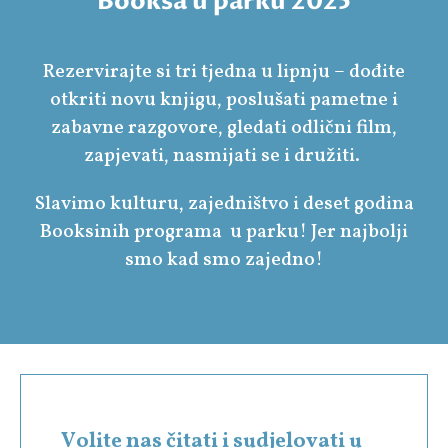
Booksa u parku 2025
Rezervirajte si tri tjedna u lipnju – dođite
otkriti novu knjigu, poslušati pametne i
zabavne razgovore, gledati odlični film,
zapjevati, nasmijati se i družiti.
Slavimo kulturu, zajedništvo i deset godina
Booksinih programa u parku! Jer najbolji
smo kad smo zajedno!
Volite nas čitati i sudjelovati u