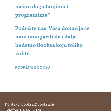
našim događanjima i
programima?
Podržite nas. Vaša donacija će
nam omogućiti da i dalje
budemo Booksa koju toliko
volite.
PODRŽITE BOOKSU >
Kontakt: booksa@booksa.hr
Telefon: 01/4616-124