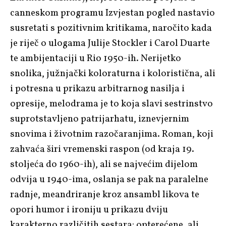
canneskom programu Izvjestan pogled nastavio
susretati s pozitivnim kritikama, naročito kada
je riječ o ulogama Julije Stockler i Carol Duarte
te ambijentaciji u Rio 1950-ih. Nerijetko
snolika, južnjački koloraturna i koloristična, ali
i potresna u prikazu arbitrarnog nasilja i
opresije, melodrama je to koja slavi sestrinstvo
suprotstavljeno patrijarhatu, iznevjernim
snovima i životnim razočaranjima. Roman, koji
zahvaća širi vremenski raspon (od kraja 19.
stoljeća do 1960-ih), ali se najvećim dijelom
odvija u 1940-ima, oslanja se pak na paralelne
radnje, meandriranje kroz ansambl likova te
opori humor i ironiju u prikazu dviju
karakterno različitih sestara: opterećene, ali