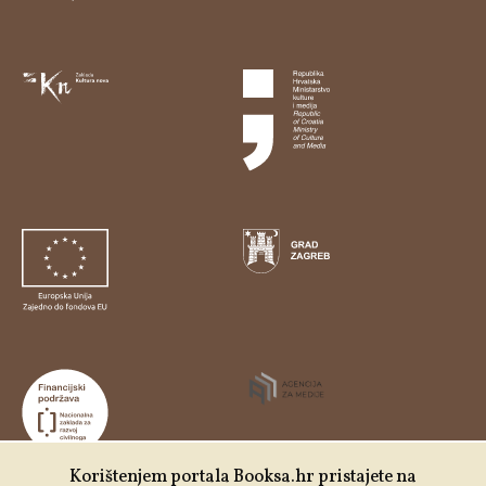
Korištenjem portala Booksa.hr pristajete na