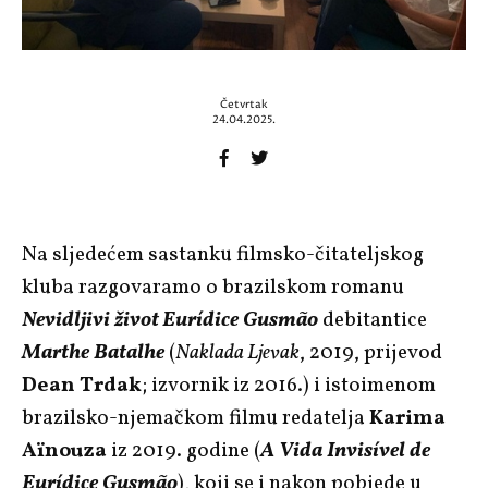
Četvrtak
24.04.2025.
Na sljedećem sastanku filmsko-čitateljskog
kluba razgovaramo o brazilskom romanu
Nevidljivi život
Eurídice Gusmão
debitantice
Marthe Batalhe
(
Naklada Ljevak
, 2019, prijevod
Dean Trdak
; izvornik iz 2016.) i istoimenom
brazilsko-njemačkom filmu redatelja
Karima
Aïnouza
iz 2019. godine (
A Vida Invisível de
Eurídice Gusmão
), koji se i nakon pobjede u