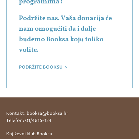
programima?
Podržite nas. Vaša donacija će
nam omogućiti da i dalje
budemo Booksa koju toliko
volite.
PODRŽITE BOOKSU >
Kontakt: booksa@booksa.hr
Telefon: 01/4616-124
Književni klub Booksa