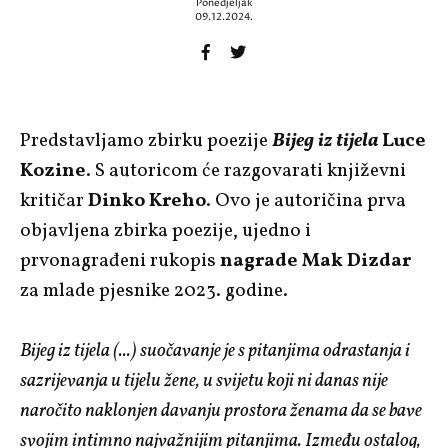
Ponedjeljak
09.12.2024.
Predstavljamo zbirku poezije
Bijeg iz tijela
Luce
Kozine
. S autoricom će razgovarati književni
kritičar
Dinko Kreho
. Ovo je autoričina prva
objavljena zbirka poezije, ujedno i
prvonagrađeni rukopis
nagrade Mak Dizdar
za mlade pjesnike 2023. godine.
Bijeg iz tijela (...) suočavanje je s pitanjima odrastanja i
sazrijevanja u tijelu žene, u svijetu koji ni danas nije
naročito naklonjen davanju prostora ženama da se bave
svojim intimno najvažnijim pitanjima. Između ostalog,