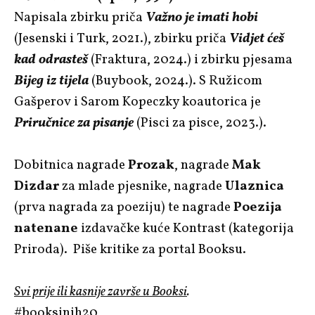
Napisala zbirku priča
Važno je imati hobi
(Jesenski i Turk, 2021.), zbirku priča
Vidjet ćeš
kad odrasteš
(Fraktura, 2024.) i zbirku pjesama
Bijeg iz tijela
(Buybook, 2024.). S Ružicom
Gašperov i Sarom Kopeczky koautorica je
Priručnice za pisanje
(Pisci za pisce, 2023.).
Dobitnica nagrade
Prozak
, nagrade
Mak
Dizdar
za mlade pjesnike, nagrade
Ulaznica
(prva nagrada za poeziju) te nagrade
Poezija
natenane
izdavačke kuće Kontrast (kategorija
Priroda). Piše kritike za portal Booksu.
Svi prije ili kasnije završe u Booksi
.
#booksinih20