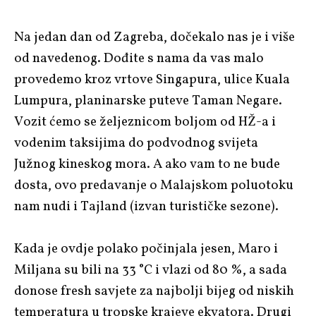
Na jedan dan od Zagreba, dočekalo nas je i više
od navedenog. Dođite s nama da vas malo
provedemo kroz vrtove Singapura, ulice Kuala
Lumpura, planinarske puteve Taman Negare.
Vozit ćemo se željeznicom boljom od HŽ-a i
vodenim taksijima do podvodnog svijeta
Južnog kineskog mora. A ako vam to ne bude
dosta, ovo predavanje o Malajskom poluotoku
nam nudi i Tajland (izvan turističke sezone).
Kada je ovdje polako počinjala jesen, Maro i
Miljana su bili na 33 °C i vlazi od 80 %, a sada
donose fresh savjete za najbolji bijeg od niskih
temperatura u tropske krajeve ekvatora. Drugi