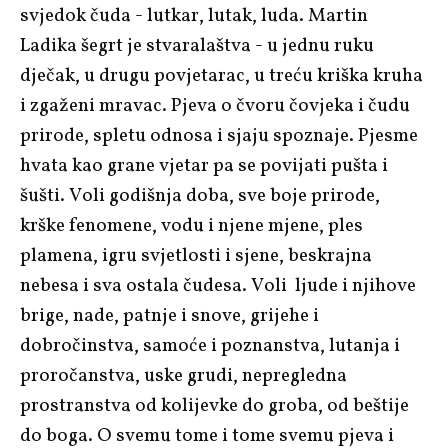
svjedok čuda - lutkar, lutak, luda. Martin
Ladika šegrt je stvaralaštva - u jednu ruku
dječak, u drugu povjetarac, u treću kriška kruha
i zgaženi mravac. Pjeva o čvoru čovjeka i čudu
prirode, spletu odnosa i sjaju spoznaje. Pjesme
hvata kao grane vjetar pa se povijati pušta i
šušti. Voli godišnja doba, sve boje prirode,
krške fenomene, vodu i njene mjene, ples
plamena, igru svjetlosti i sjene, beskrajna
nebesa i sva ostala čudesa. Voli ljude i njihove
brige, nade, patnje i snove, grijehe i
dobročinstva, samoće i poznanstva, lutanja i
proročanstva, uske grudi, nepregledna
prostranstva od kolijevke do groba, od beštije
do boga. O svemu tome i tome svemu pjeva i