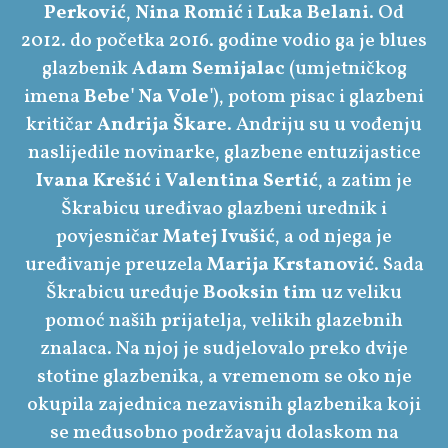
Perković
,
Nina Romić
i
Luka Belani
. Od
2012. do početka 2016. godine vodio ga je blues
glazbenik
Adam Semijalac
(umjetničkog
imena
Bebe' Na Vole'
), potom pisac i glazbeni
kritičar
Andrija Škare
. Andriju su u vođenju
naslijedile novinarke, glazbene entuzijastice
Ivana Krešić
i
Valentina Sertić
, a zatim je
Škrabicu uređivao glazbeni urednik i
povjesničar
Matej Ivušić
, a od njega je
uređivanje preuzela
Marija Krstanović
. Sada
Škrabicu uređuje
Booksin tim
uz veliku
pomoć naših prijatelja, velikih glazebnih
znalaca. Na njoj je sudjelovalo preko dvije
stotine glazbenika, a vremenom se oko nje
okupila zajednica nezavisnih glazbenika koji
se međusobno podržavaju dolaskom na