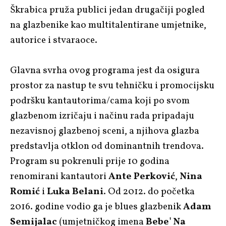
Škrabica pruža publici jedan drugačiji pogled
na glazbenike kao multitalentirane umjetnike,
autorice i stvaraoce.
Glavna svrha ovog programa jest da osigura
prostor za nastup te svu tehničku i promocijsku
podršku kantautorima/cama koji po svom
glazbenom izričaju i načinu rada pripadaju
nezavisnoj glazbenoj sceni, a njihova glazba
predstavlja otklon od dominantnih trendova.
Program su pokrenuli prije 10 godina
renomirani kantautori
Ante Perković
,
Nina
Romić
i
Luka Belani
. Od 2012. do početka
2016. godine vodio ga je blues glazbenik
Adam
Semijalac
(umjetničkog imena
Bebe' Na