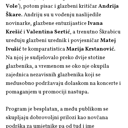
Vole'
), potom pisac i glazbeni kritičar
Andrija
Škare
. Andriju su u vođenju naslijedile
novinarke, glazbene entuzijastice
Ivana
Krešić
i
Valentina Sertić
, a trenutno Škrabicu
uređuju glazbeni urednik i povjesničar
Matej
Ivušić
te komparatistica
Marija Krstanović
.
Na njoj je sudjelovalo preko dvije stotine
glazbenika, a vremenom se oko nje okupila
zajednica nezavisnih glazbenika koji se
međusobno podržavaju dolaskom na koncerte i
pomaganjem u promociji nastupa.
Program je besplatan, a među publikom se
skupljaju dobrovoljni prilozi kao novčana
podrška za umjetnike pa od tud i ime