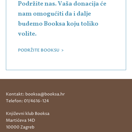
Podržite nas. Vaša donacija će
nam omogućiti da i dalje
budemo Booksa koju toliko
volite.
PODRŽITE BOOKSU >
Kontakt: booksa@booksa.hr
Telefon: 01/4616-124
Književni klub Booksa
Martićeva 14D
10000 Zagreb