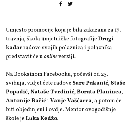
Umjesto promocije koja je bila zakazana za 17.
travnja, škola umjetničke fotografije
Drugi
kadar
radove svojih polaznica i polaznika
predstavit će u
online
verziji.
Na Booksinom
Facebooku
, počevši od 25.
svibnja, vidjet ćete radove
Sare Pukanić
,
Staše
Popadić
,
Nataše Tvrdinić
,
Boruta Planinca
,
Antonije Bačić
i
Vanje Vašćarca
, a potom će
biti objedinjeni i ovdje. Mentor ovogodišnje
škole je
Luka Kedžo
.