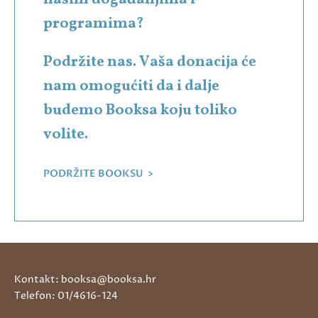
programima?
Podržite nas. Vaša donacija će
nam omogućiti da i dalje
budemo Booksa koju toliko
volite.
PODRŽITE BOOKSU >
Kontakt: booksa@booksa.hr
Telefon: 01/4616-124