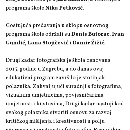
programa škole
Nika Petković
.
Gostujuća predavanja u sklopu osnovnog
programa škole održali su
Denis Butorac
,
Ivan
Gundić
,
Lana Stojičević
i
Damir Žižić
.
Drugi kadar fotografska je škola osnovana
2015. godine u Zagrebu, a do danas ovaj
edukativni program završilo je stotinjak
polaznika. Zahvaljujući suradnji s fotografima,
vizualnim umjetnicima, povjesničarima
umjetnosti i kustosima, Drugi kadar nastoji kod
svakog polaznika stvoriti osnovu za razvoj
kritičkog mišljenja i kreativnosti u polju
suvremene umjetnosti i fotografije. Raznolikim