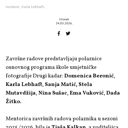
Incident, Karla Lebhaft.
Utorak
24.03.2026.
Završne radove predstavljaju polaznice
osnovnog programa škole umjetničke
fotografije Drugi kadar:
Domenica Beronić
,
Karla Lebhaft
,
Sanja Matić, Stela
Mutavdžija
,
Nina Sušac
,
Ema Vuković
,
Dada
Žitko
.
Mentorica završnih radova polaznika u sezoni
2025./2026. bila je
Tjaša Kalkan
, a voditeljica