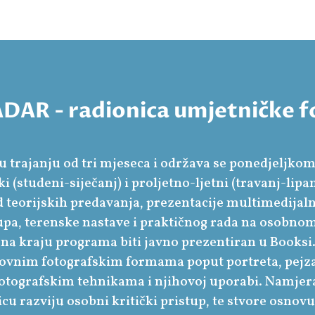
AR - radionica umjetničke f
u trajanju od tri mjeseca i održava se ponedjeljkom
 (studeni-siječanj) i proljetno-ljetni (travanj-lipan
d teorijskih predavanja, prezentacije multimedijaln
rupa, terenske nastave i praktičnog rada na osobn
e na kraju programa biti javno prezentiran u Booksi
ovnim fotografskim formama poput portreta, pejz
 fotografskim tehnikama i njihovoj uporabi. Namjera
cu razviju osobni kritički pristup, te stvore osnov