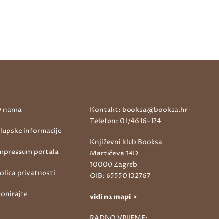
 nama
Kontakt: booksa@booksa.hr
Telefon: 01/4616-124
lupske informacije
Književni klub Booksa
mpressum portala
Martićeva 14D
10000 Zagreb
olica privatnosti
OIB: 65550102767
onirajte
vidi na mapi >
RADNO VRIJEME: