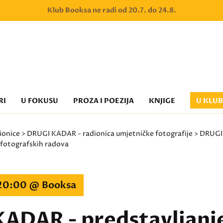
Klub Booksa ne radi od 20.7. do 24.8.
RI
U FOKUSU
PROZA I POEZIJA
KNJIGE
U KLU
ionice
>
DRUGI KADAR - radionica umjetničke fotografije
> DRUGI
 fotografskih radova
 20:00 @ Booksa
ADAR - predstavljanj