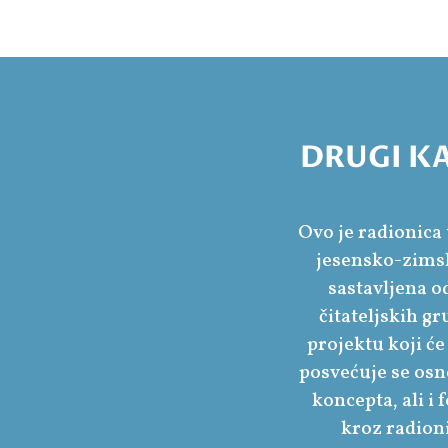
DRUGI KAD
Ovo je radionica 
jesensko-zimski
sastavljena o
čitateljskih g
projektu koji ć
posvećuje se osn
koncepta, ali i
kroz radioni