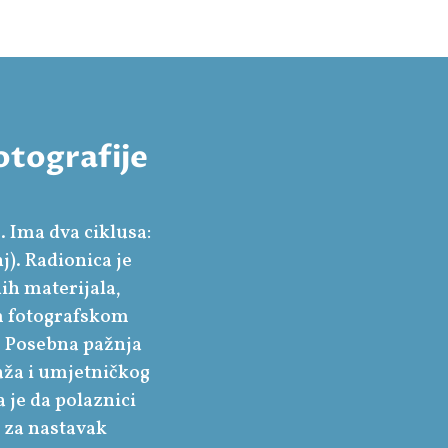
otografije
. Ima dva ciklusa:
j). Radionica je
ih materijala,
om fotografskom
. Posebna pažnja
aža i umjetničkog
 je da polaznici
u za nastavak