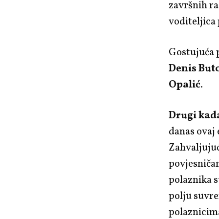
završnih ra
voditeljic
Gostujuća 
Denis But
Opalić
.
Drugi kad
danas ovaj 
Zahvaljujuć
povjesničar
polaznika s
polju suvr
polaznicim