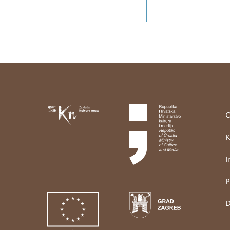
O
K
I
P
D