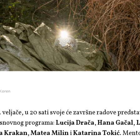
 Koren
. veljače, u 20 sati svoje će završne radove predsta
osnovnog programa:
Lucija Drača
,
Hana Gačal
,
L
a Krakan
,
Matea Milin
i
Katarina Tokić
. Ment