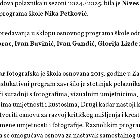
dova polaznika u sezoni 2024./2025. bila je
Nives
a programa škole
Nika Petković
.
predavanja u sklopu osnovnog programa škole odr
orac
,
Ivan Buvinić
,
Ivan Gundić
,
Glorija Lizde
ar
fotografska je škola osnovana 2015. godine u Za
edukativni program završilo je stotinjak polaznika
i suradnji s fotografima, vizualnim umjetnicima,
ima umjetnosti i kustosima, Drugi kadar nastoji 
tvoriti osnovu za razvoj kritičkog mišljenja i kreat
emene umjetnosti i fotografije. Raznolikim prog
a se omogućava osnova za nastavak samostalnog u