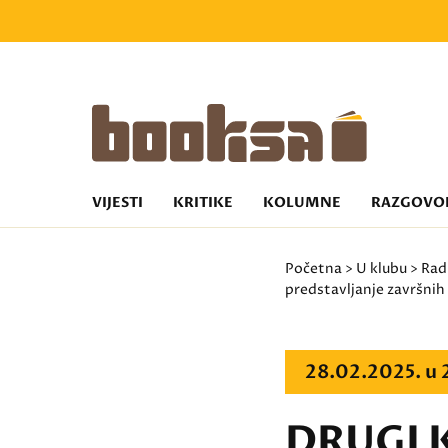
VIJESTI
KRITIKE
KOLUMNE
RAZGOVO
Početna
>
U klubu
>
Rad
predstavljanje završnih
28.02.2025. u
DRUGI K