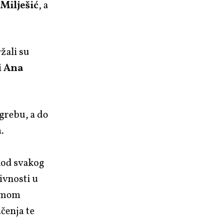
 Milješić
, a
žali su
i
Ana
grebu, a do
.
kod svakog
ivnosti u
ramom
čenja te