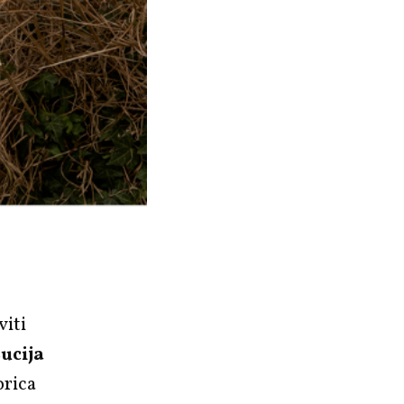
viti
ucija
orica