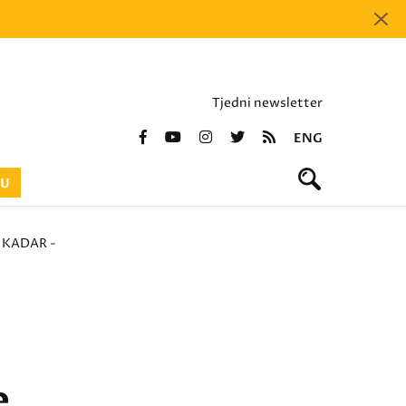
Tjedni newsletter
ENG
BU
 KADAR -
e