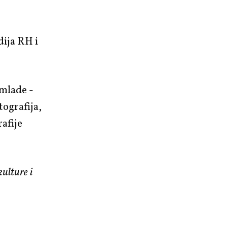
dija RH i
mlade -
ografija,
afije
ulture i