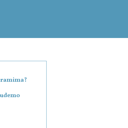
rogramima?
 budemo