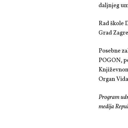
daljnjeg um
Rad škole 
Grad Zagre
Posebne za
POGON, por
Književnom
Organ Vid
Program udru
medija Repub