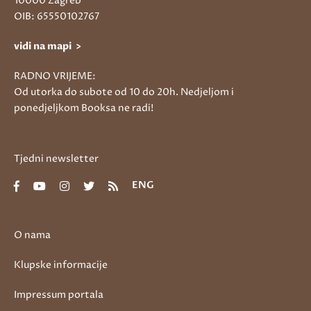
10000 Zagreb
OIB: 65550102767
vidi na mapi >
RADNO VRIJEME:
Od utorka do subote od 10 do 20h. Nedjeljom i
ponedjeljkom Booksa ne radi!
Tjedni newsletter
ENG
O nama
Klupske informacije
Impressum portala