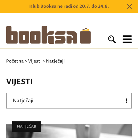
Klub Booksa ne radi od 20.7. do 24.8.
Početna
>
Vijesti
> Natječaji
VIJESTI
Natječaji
NATJEČAJI