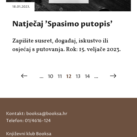
18.01.2023.
Natječaj 'Spasimo putopis'
Zapišite susret, događaj, iskustvo ili
osjećaj s putovanja. Rok: 15. veljače 2023.
…
10
11
12
13
14
…
Kontakt: booksa@booksa.hr
Telefon: 01/4616-124
Književni klub Booksa