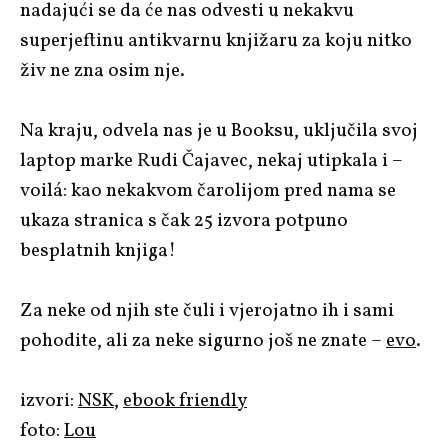
nadajući se da će nas odvesti u nekakvu
superjeftinu antikvarnu knjižaru za koju nitko
živ ne zna osim nje.
Na kraju, odvela nas je u Booksu, uključila svoj
laptop marke Rudi Čajavec, nekaj utipkala i –
voilá: kao nekakvom čarolijom pred nama se
ukaza stranica s čak 25 izvora potpuno
besplatnih knjiga!
Za neke od njih ste čuli i vjerojatno ih i sami
pohodite, ali za neke sigurno još ne znate –
evo
.
izvori:
NSK
,
ebook friendly
foto:
Lou