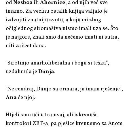
od
Nesboa
ili
Ahernice
, a od njih već sve
imamo. Za većinu ostalih knjiga valjalo je
izdvojiti znatniju svotu, a koju mi zbog
očiglednog siromaštva nismo imali uza se. Što
je najgore, znali smo da nećemo imati ni sutra,
niti za šest dana.
"Sirotinjo anarholiberalna i bogu si teška",
uzdahnula je
Dunja
.
"Ne cendraj, Dunjo sa ormara, ja imam rješenje",
Ana
će njoj.
Htjeli smo ući u tramvaj, ali iskrsnuše
kontrolori ZET-a, pa pješice krenusmo za Anom