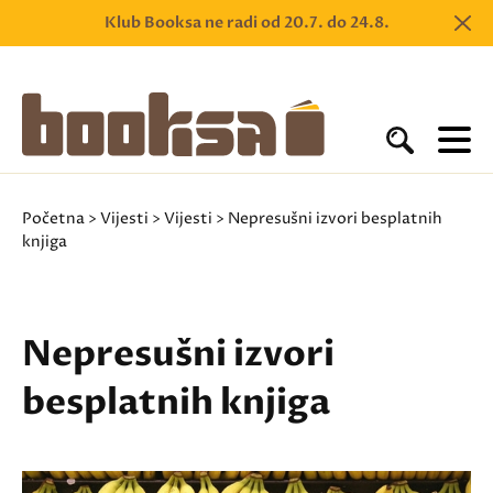
Klub Booksa ne radi od 20.7. do 24.8.
Početna
>
Vijesti
>
Vijesti
> Nepresušni izvori besplatnih
knjiga
Nepresušni izvori
besplatnih knjiga