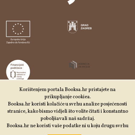
Korištenjem portala Booksa.hr pristajete na
prikupljanje cookiea.
Udruga Kulturtreger je korisnik institucionalne podrške
Booksa.hr koristi kolačiće u svrhu analize posjećenosti
Nacionalne zaklade za razvoj civilnoga društva za
stranice, kako bismo vidjeli što volite čitati i konstantno
stabilizaciju i/ili razvoj udruge u području demokratizacije i
poboljšavali naš sadržaj.
društvenog razvoja.
Booksa.hr ne koristi vaše podatke ni u koju drugu svrhu