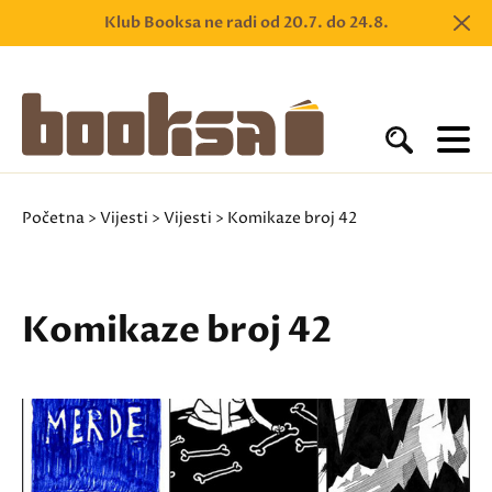
Klub Booksa ne radi od 20.7. do 24.8.
Početna
>
Vijesti
>
Vijesti
> Komikaze broj 42
Komikaze broj 42