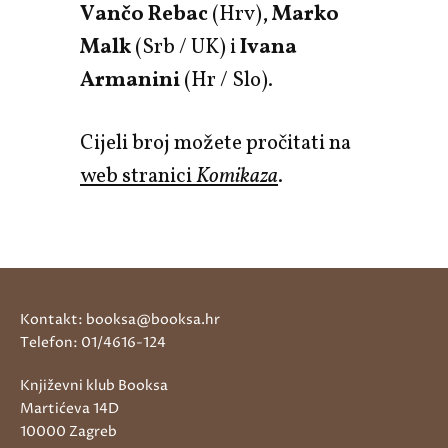
Vančo Rebac
(Hrv),
Marko
Malk
(Srb / UK) i
Ivana
Armanini
(Hr / Slo).
Cijeli broj možete pročitati na
web stranici
Komikaza
.
Kontakt: booksa@booksa.hr
Telefon: 01/4616-124
Književni klub Booksa
Martićeva 14D
10000 Zagreb