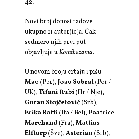
42.
Novi broj donosi radove
ukupno 11 autor(ic)a. Čak
sedmero njih prvi put
objavljuje u
Komikazama
.
U novom broju crtaju i pišu
Mao
(Por),
Joao Sobral
(Por /
UK),
Tifani Rubi
(Hr / Nje),
Goran Stojčetović
(Srb),
Erika Ratti
(Ita / Bel),
Paatrice
Marchand
(Fra),
Mattias
Elftorp
(Šve),
Asterian
(Srb),