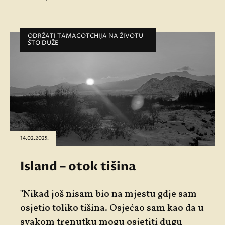
ODRŽATI TAMAGOTCHIJA NA ŽIVOTU
ŠTO DUŽE
14.02.2025.
Island – otok tišina
"Nikad još nisam bio na mjestu gdje sam
osjetio toliko tišina. Osjećao sam kao da u
svakom trenutku mogu osjetiti dugu