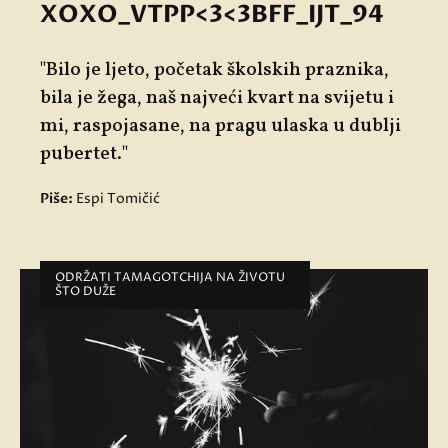
XOXO_VTPP<3<3BFF_IJT_94
"Bilo je ljeto, početak školskih praznika,
bila je žega, naš najveći kvart na svijetu i
mi, raspojasane, na pragu ulaska u dublji
pubertet."
Piše:
Espi Tomičić
ODRŽATI TAMAGOTCHIJA NA ŽIVOTU
ŠTO DUŽE