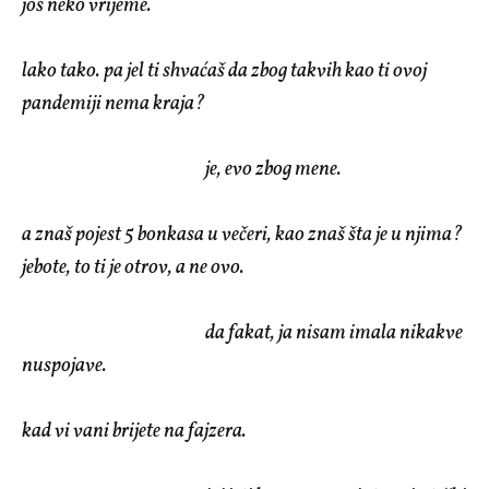
još neko vrijeme.
lako tako. pa jel ti shvaćaš da zbog takvih kao ti ovoj
pandemiji nema kraja?
je, evo zbog mene.
a znaš pojest 5 bonkasa u večeri, kao znaš šta je u njima?
jebote, to ti je otrov, a ne ovo.
da fakat, ja nisam imala nikakve
nuspojave.
kad vi vani brijete na fajzera.