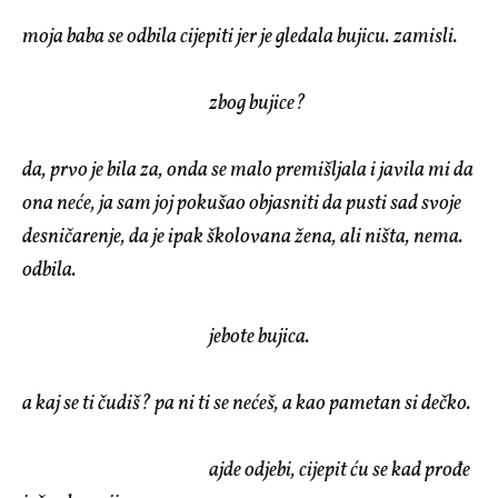
moja baba se odbila cijepiti jer je gledala bujicu. zamisli.
zbog bujice?
da, prvo je bila za, onda se malo premišljala i javila mi da
ona neće, ja sam joj pokušao objasniti da pusti sad svoje
desničarenje, da je ipak školovana žena, ali ništa, nema.
odbila.
jebote bujica.
a kaj se ti čudiš? pa ni ti se nećeš, a kao pametan si dečko.
ajde odjebi, cijepit ću se kad prođe