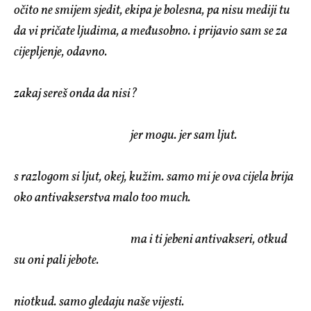
očito ne smijem sjedit, ekipa je bolesna, pa nisu mediji tu
da vi pričate ljudima, a međusobno. i prijavio sam se za
cijepljenje, odavno.
zakaj sereš onda da nisi?
jer mogu. jer sam ljut.
s razlogom si ljut, okej, kužim. samo mi je ova cijela brija
oko antivakserstva malo too much.
ma i ti jebeni antivakseri, otkud
su oni pali jebote.
niotkud. samo gledaju naše vijesti.