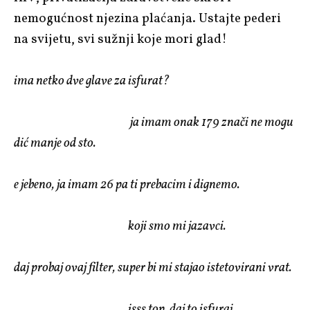
nemogućnost njezina plaćanja. Ustajte pederi
na svijetu, svi sužnji koje mori glad!
ima netko dve glave za isfurat?
ja imam onak 179 znači ne mogu
dić manje od sto.
e jebeno, ja imam 26 pa ti prebacim i dignemo.
koji smo mi jazavci.
daj probaj ovaj filter, super bi mi stajao istetovirani vrat.
isss top. daj to isfuraj.