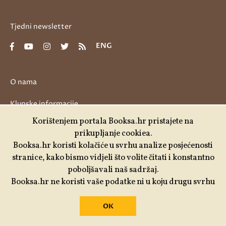
Tjedni newsletter
ENG
O nama
Klupske informacije
Korištenjem portala Booksa.hr pristajete na
Impressum portala
prikupljanje cookiea.
Booksa.hr koristi kolačiće u svrhu analize posjećenosti
Polica privatnosti
stranice, kako bismo vidjeli što volite čitati i konstantno
Donirajte
poboljšavali naš sadržaj.
Booksa.hr ne koristi vaše podatke ni u koju drugu svrhu
OK