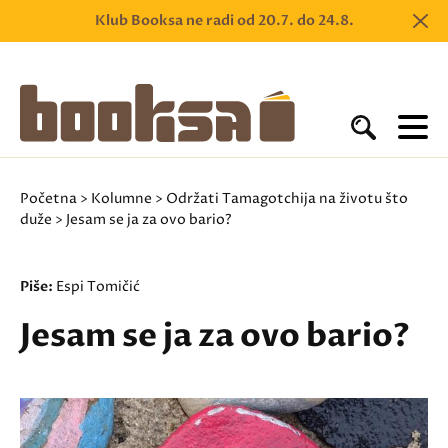
Klub Booksa ne radi od 20.7. do 24.8.
Početna
>
Kolumne
>
Održati Tamagotchija na životu što
duže
> Jesam se ja za ovo bario?
Piše:
Espi Tomičić
Jesam se ja za ovo bario?