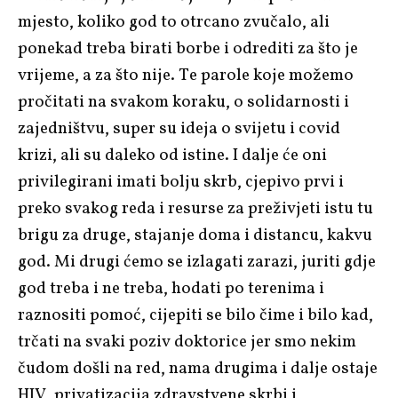
mjesto, koliko god to otrcano zvučalo, ali
ponekad treba birati borbe i odrediti za što je
vrijeme, a za što nije. Te parole koje možemo
pročitati na svakom koraku, o solidarnosti i
zajedništvu, super su ideja o svijetu i covid
krizi, ali su daleko od istine. I dalje će oni
privilegirani imati bolju skrb, cjepivo prvi i
preko svakog reda i resurse za preživjeti istu tu
brigu za druge, stajanje doma i distancu, kakvu
god. Mi drugi ćemo se izlagati zarazi, juriti gdje
god treba i ne treba, hodati po terenima i
raznositi pomoć, cijepiti se bilo čime i bilo kad,
trčati na svaki poziv doktorice jer smo nekim
čudom došli na red, nama drugima i dalje ostaje
HIV, privatizacija zdravstvene skrbi i