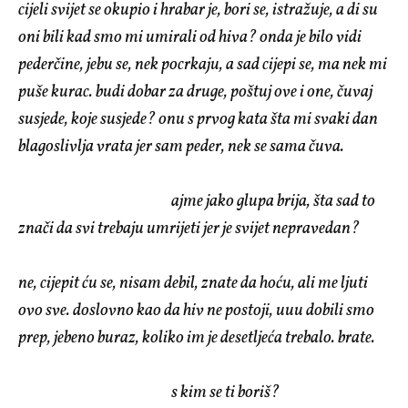
cijeli svijet se okupio i hrabar je, bori se, istražuje, a di su
oni bili kad smo mi umirali od hiva? onda je bilo vidi
pederčine, jebu se, nek pocrkaju, a sad cijepi se, ma nek mi
puše kurac. budi dobar za druge, poštuj ove i one, čuvaj
susjede, koje susjede? onu s prvog kata šta mi svaki dan
blagoslivlja vrata jer sam peder, nek se sama čuva.
ajme jako glupa brija, šta sad to
znači da svi trebaju umrijeti jer je svijet nepravedan?
n
e, cijepit ću se, nisam debil, znate da hoću, ali me ljuti
ovo sve. doslovno kao da hiv ne postoji, uuu dobili smo
prep, jebeno buraz, koliko im je desetljeća trebalo. brate.
s kim se ti boriš?