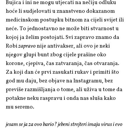
Bujica i ini ne mogu utjecati na nečiju odluku
hoće li sudjelovati u znanstveno dokazanom
medicinskom postupku bitnom za cijeli svijet ili
neće. To jednostavno ne može biti stvarnost u
kojoj ja želim postojati. Svi zapravo znamo da
Robi
zapravo
nije antivakser, ali ovo je neki
njegov glupi bunt zbog cijele prašine oko
korone, cjepiva, čas zatvaranja, čas otvaranja.
Za koji dan će prvi zasukati rukav i primiti što
god mu daju, bez objave na Instagramu, bez
previše razmišljanja o tome, ali uživa u tome da
potakne neku raspravu i onda nas sluša kako
mu seremo.
jesam se ja za ovo bario? jebeni strejteri imaju virus i evo