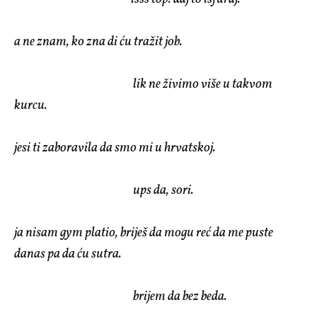
a ne znam, ko zna di ću tražit job.
lik ne živimo više u takvom
kurcu.
jesi ti zaboravila da smo mi u hrvatskoj.
ups da, sori.
ja nisam gym platio, briješ da mogu reć da me puste
danas pa da ću sutra.
brijem da bez beda.