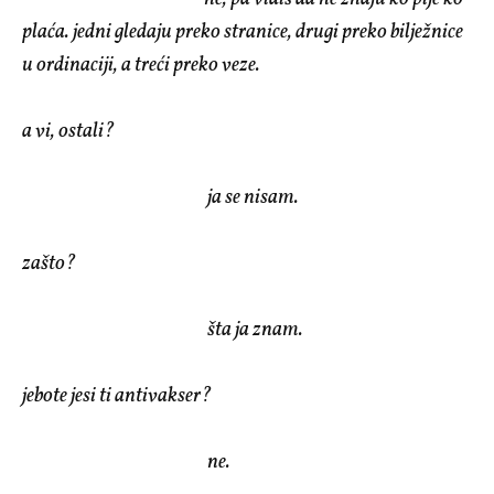
plaća. jedni gledaju preko stranice, drugi preko bilježnice
u ordinaciji, a treći preko veze.
a vi, ostali?
ja se nisam.
zašto?
šta ja znam.
jebote jesi ti antivakser?
ne.