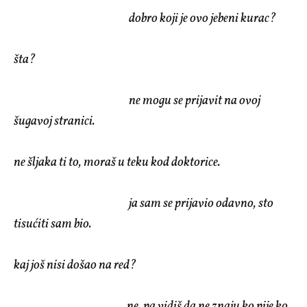
dobro koji je ovo jebeni kurac?
šta?
ne mogu se prijavit na ovoj
šugavoj stranici.
ne šljaka ti to, moraš u teku kod doktorice.
ja sam se prijavio odavno, sto
tisućiti sam bio.
kaj još nisi došao na red?
ne, pa vidiš da ne znaju ko pije ko