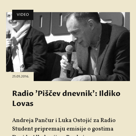
VIDEO
25.05.2016.
Radio 'Piščev dnevnik': Ildiko
Lovas
Andreja Pančur i Luka Ostojić za Radio
Student pripremaju emisije o gostima