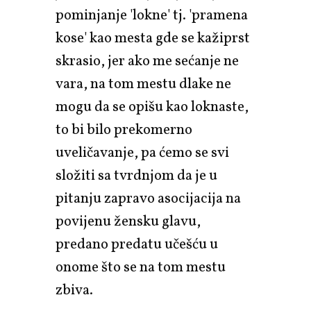
pominjanje 'lokne' tj. 'pramena
kose' kao mesta gde se kažiprst
skrasio, jer ako me sećanje ne
vara, na tom mestu dlake ne
mogu da se opišu kao loknaste,
to bi bilo prekomerno
uveličavanje, pa ćemo se svi
složiti sa tvrdnjom da je u
pitanju zapravo asocijacija na
povijenu žensku glavu,
predano predatu učešću u
onome što se na tom mestu
zbiva.