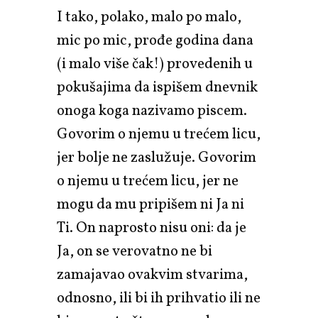
I tako, polako, malo po malo,
mic po mic, prođe godina dana
(i malo više čak!) provedenih u
pokušajima da ispišem dnevnik
onoga koga nazivamo piscem.
Govorim o njemu u trećem licu,
jer bolje ne zaslužuje. Govorim
o njemu u trećem licu, jer ne
mogu da mu pripišem ni Ja ni
Ti. On naprosto nisu oni: da je
Ja, on se verovatno ne bi
zamajavao ovakvim stvarima,
odnosno, ili bi ih prihvatio ili ne