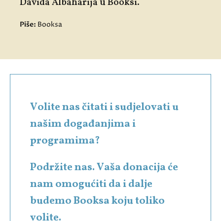
Davida Albaharija u Booksi.
Piše:
Booksa
Volite nas čitati i sudjelovati u
našim događanjima i
programima?
Podržite nas. Vaša donacija će
nam omogućiti da i dalje
budemo Booksa koju toliko
volite.