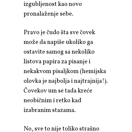
izgubljenost kao novo
pronalaženje sebe.
Pravo je čudo šta sve čovek
može da napiše ukoliko ga
ostavite samog sa nekoliko
listova papira za pisanje i
nekakvom pisaljkom (hemijska
olovka je najbolja i najtrajnija!).
Čovekov um se tada kreće
neobičnim i retko kad
izabranim stazama.
No, sve to nije toliko strašno