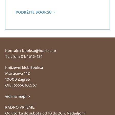
PODRŽITE BOOKSU >
Kontakt: booksa@booksa.hr
Telefon: 01/4616-124
Književni klub Booksa
Martićeva 14D
10000 Zagreb
OIB: 65550102767
vidi na mapi >
RADNO VRIJEME:
Od utorka do subote od 10 do 20h. Nedjeljom i