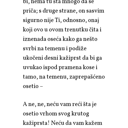
bi, nema tu šta mnogo da se
priča; s druge strane, on sasvim
sigurno nije Ti, odnosno, onaj
koji ovo u ovom trenutku čita i
iznenada oseća kako ga nešto
svrbi na temenu i podiže
ukočeni desni kažiprst da bi ga
uvukao ispod pramena kose i
tamo, na temenu, zaprepašćeno
osetio –
A ne, ne, neću vam reći šta je
osetio vrhom svog krutog
kažiprsta! Neću da vam kažem