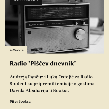
PIŠČEV DNEVNIK
27.06.2016.
Radio 'Piščev dnevnik'
Andreja Pančur i Luka Ostojić za Radio
Student su pripremili emisije o gostima
Davida Albaharija u Booksi.
Piše:
Booksa