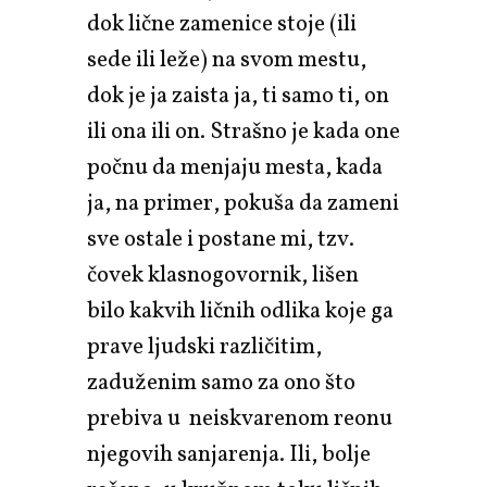
dok lične zamenice stoje (ili
sede ili leže) na svom mestu,
dok je ja zaista ja, ti samo ti, on
ili ona ili on. Strašno je kada one
počnu da menjaju mesta, kada
ja, na primer, pokuša da zameni
sve ostale i postane mi, tzv.
čovek klasnogovornik, lišen
bilo kakvih ličnih odlika koje ga
prave ljudski različitim,
zaduženim samo za ono što
prebiva u neiskvarenom reonu
njegovih sanjarenja. Ili, bolje