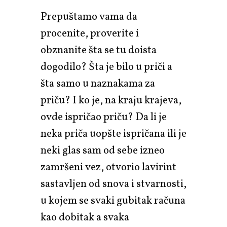
Prepuštamo vama da
procenite, proverite i
obznanite šta se tu doista
dogodilo? Šta je bilo u priči a
šta samo u naznakama za
priču? I ko je, na kraju krajeva,
ovde ispričao priču? Da li je
neka priča uopšte ispričana ili je
neki glas sam od sebe izneo
zamršeni vez, otvorio lavirint
sastavljen od snova i stvarnosti,
u kojem se svaki gubitak računa
kao dobitak a svaka