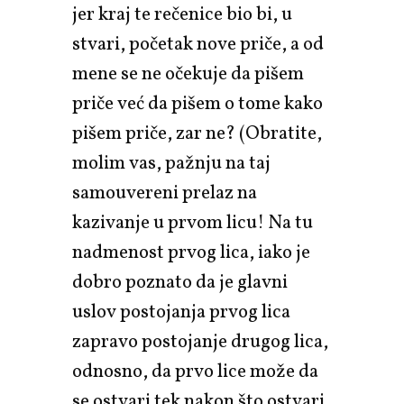
jer kraj te rečenice bio bi, u
stvari, početak nove priče, a od
mene se ne očekuje da pišem
priče već da pišem o tome kako
pišem priče, zar ne? (Obratite,
molim vas, pažnju na taj
samouvereni prelaz na
kazivanje u prvom licu! Na tu
nadmenost prvog lica, iako je
dobro poznato da je glavni
uslov postojanja prvog lica
zapravo postojanje drugog lica,
odnosno, da prvo lice može da
se ostvari tek nakon što ostvari