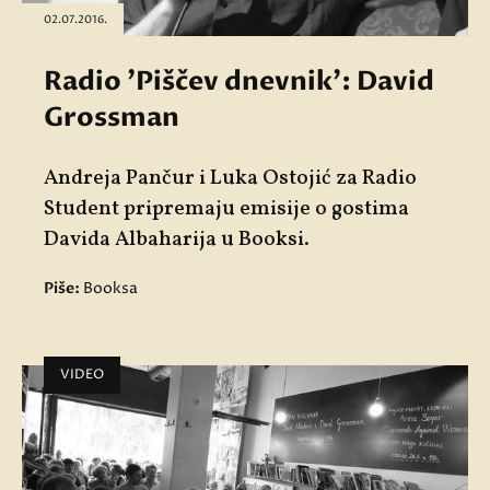
02.07.2016.
Radio 'Piščev dnevnik': David
Grossman
Andreja Pančur i Luka Ostojić za Radio
Student pripremaju emisije o gostima
Davida Albaharija u Booksi.
Piše:
Booksa
VIDEO