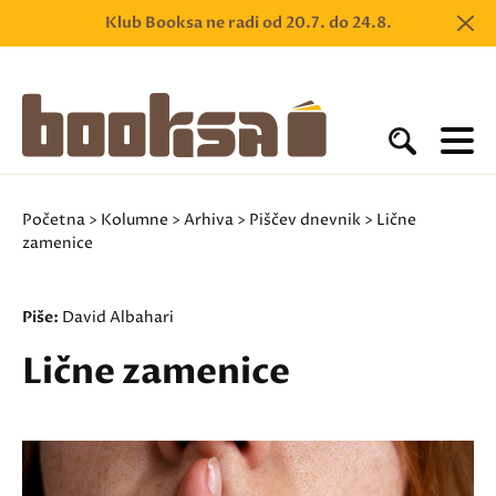
Klub Booksa ne radi od 20.7. do 24.8.
Početna
>
Kolumne
>
Arhiva
>
Piščev dnevnik
> Lične
zamenice
Piše:
David Albahari
Lične zamenice