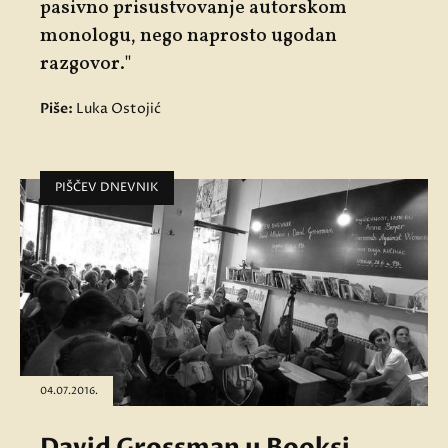
pasivno prisustvovanje autorskom
monologu, nego naprosto ugodan
razgovor."
Piše:
Luka Ostojić
PIŠČEV DNEVNIK
04.07.2016.
David Grossman u Booksi