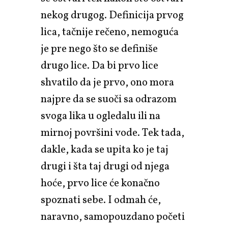
nekog drugog. Definicija prvog
lica, tačnije rečeno, nemoguća
je pre nego što se definiše
drugo lice. Da bi prvo lice
shvatilo da je prvo, ono mora
najpre da se suoči sa odrazom
svoga lika u ogledalu ili na
mirnoj površini vode. Tek tada,
dakle, kada se upita ko je taj
drugi i šta taj drugi od njega
hoće, prvo lice će konačno
spoznati sebe. I odmah će,
naravno, samopouzdano početi