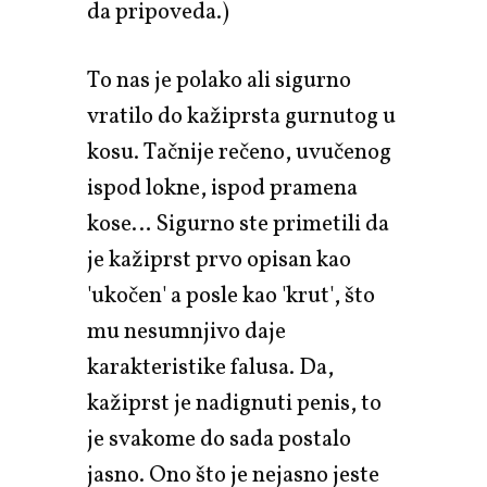
da pripoveda.)
To nas je polako ali sigurno
vratilo do kažiprsta gurnutog u
kosu. Tačnije rečeno, uvučenog
ispod lokne, ispod pramena
kose… Sigurno ste primetili da
je kažiprst prvo opisan kao
'ukočen' a posle kao 'krut', što
mu nesumnjivo daje
karakteristike falusa. Da,
kažiprst je nadignuti penis, to
je svakome do sada postalo
jasno. Ono što je nejasno jeste