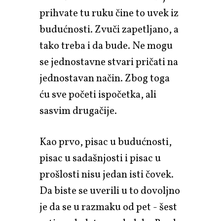
prihvate tu ruku čine to uvek iz
budućnosti. Zvuči zapetljano, a
tako treba i da bude. Ne mogu
se jednostavne stvari pričati na
jednostavan način. Zbog toga
ću sve početi ispočetka, ali
sasvim drugačije.
Kao prvo, pisac u budućnosti,
pisac u sadašnjosti i pisac u
prošlosti nisu jedan isti čovek.
Da biste se uverili u to dovoljno
je da se u razmaku od pet - šest