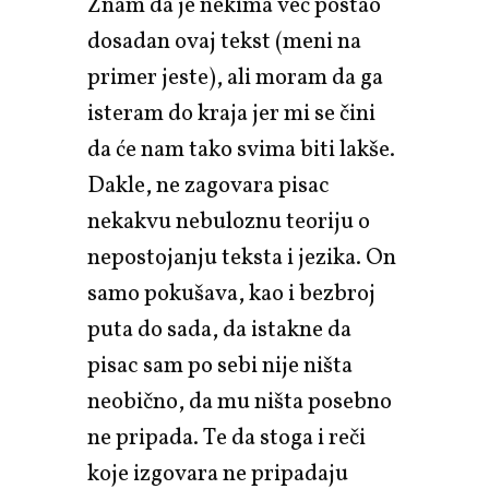
Znam da je nekima već postao
dosadan ovaj tekst (meni na
primer jeste), ali moram da ga
isteram do kraja jer mi se čini
da će nam tako svima biti lakše.
Dakle, ne zagovara pisac
nekakvu nebuloznu teoriju o
nepostojanju teksta i jezika. On
samo pokušava, kao i bezbroj
puta do sada, da istakne da
pisac sam po sebi nije ništa
neobično, da mu ništa posebno
ne pripada. Te da stoga i reči
koje izgovara ne pripadaju