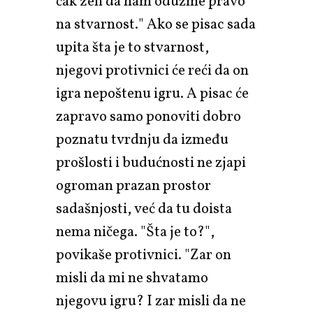
čak želi da nam oduzme pravo
na stvarnost." Ako se pisac sada
upita šta je to stvarnost,
njegovi protivnici će reći da on
igra nepoštenu igru. A pisac će
zapravo samo ponoviti dobro
poznatu tvrdnju da između
prošlosti i budućnosti ne zjapi
ogroman prazan prostor
sadašnjosti, već da tu doista
nema ničega. "Šta je to?",
povikaše protivnici. "Zar on
misli da mi ne shvatamo
njegovu igru? I zar misli da ne