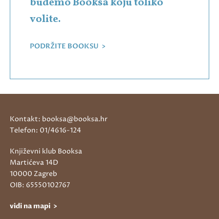
budemo Booksa koju toliko
volite.
PODRŽITE BOOKSU >
Kontakt: booksa@booksa.hr
Telefon: 01/4616-124
Književni klub Booksa
Martićeva 14D
10000 Zagreb
OIB: 65550102767
vidi na mapi >