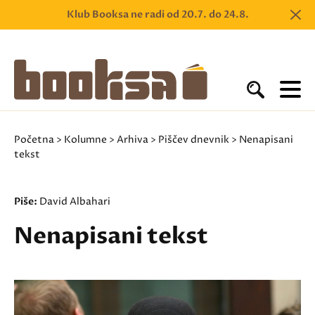
Klub Booksa ne radi od 20.7. do 24.8.
Početna
>
Kolumne
>
Arhiva
>
Piščev dnevnik
> Nenapisani
tekst
Piše:
David Albahari
Nenapisani tekst