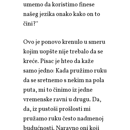
umemo da koristimo finese
našeg jezika onako kako on to
čini?"
Ovo je ponovo krenulo u smeru
kojim uopšte nije trebalo da se
kreće. Pisac je hteo da kaže
samo jedno: Kada pružimo ruku
da se sretnemo s nekim na pola
puta, mi to činimo iz jedne
vremenske ravni u drugu. Da,
da, iz pustoši prošlosti mi
pružamo ruku često nadmenoj
budućnosti. Naravno oni koji