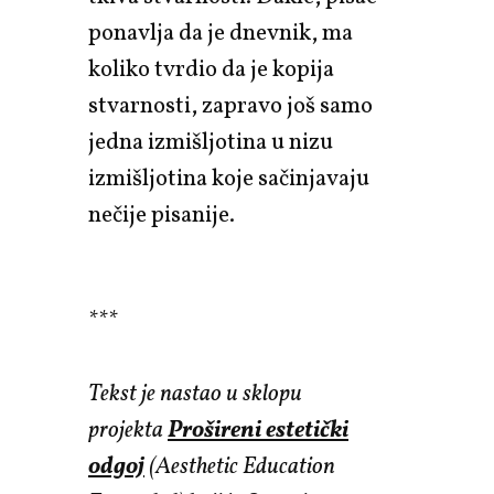
ponavlja da je dnevnik, ma
koliko tvrdio da je kopija
stvarnosti, zapravo još samo
jedna izmišljotina u nizu
izmišljotina koje sačinjavaju
nečije pisanije.
***
Tekst je nastao u sklopu
projekta
Prošireni estetički
odgoj
(Aesthetic Education