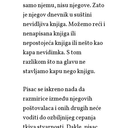
samo njemu, nisu njegove. Zato
je njegov dnevnik u suštini
nevidljiva knjiga. Možemo reći i
nenapisana knjiga ili
nepostojeća knjiga ili nešto kao
kapa nevidimka. S tom
razlikom što na glavu ne
stavljamo kapu nego knjigu.
Pisac se iskreno nada da
razmirice između njegovih
poštovalaca i onih drugih neće
voditi do ozbiljnijeg cepanja
tkiva stvarnosti. Dakle, pisac