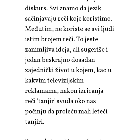
diskurs. Svi znamo da jezik
sačinjavaju reči koje koristimo.
Međutim, ne koriste se svi ljudi
istim brojem reči. To jeste
zanimljiva ideja, ali sugeriše i
jedan beskrajno dosadan
zajednički život u kojem, kao u
kakvim televizijskim
reklamama, nakon izricanja
reči 'tanjir' svuda oko nas
počinju da proleću mali leteći
tanjiri.