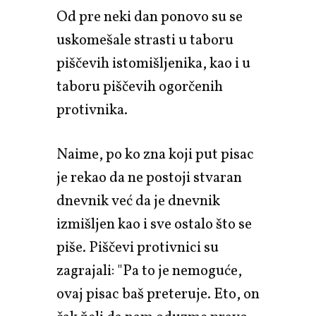
Od pre neki dan ponovo su se
uskomešale strasti u taboru
piščevih istomišljenika, kao i u
taboru piščevih ogorčenih
protivnika.
Naime, po ko zna koji put pisac
je rekao da ne postoji stvaran
dnevnik već da je dnevnik
izmišljen kao i sve ostalo što se
piše. Piščevi protivnici su
zagrajali: "Pa to je nemoguće,
ovaj pisac baš preteruje. Eto, on