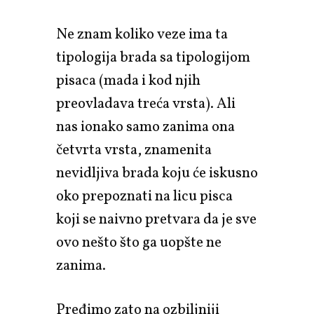
Ne znam koliko veze ima ta
tipologija brada sa tipologijom
pisaca (mada i kod njih
preovladava treća vrsta). Ali
nas ionako samo zanima ona
četvrta vrsta, znamenita
nevidljiva brada koju će iskusno
oko prepoznati na licu pisca
koji se naivno pretvara da je sve
ovo nešto što ga uopšte ne
zanima.
Pređimo zato na ozbiljniji