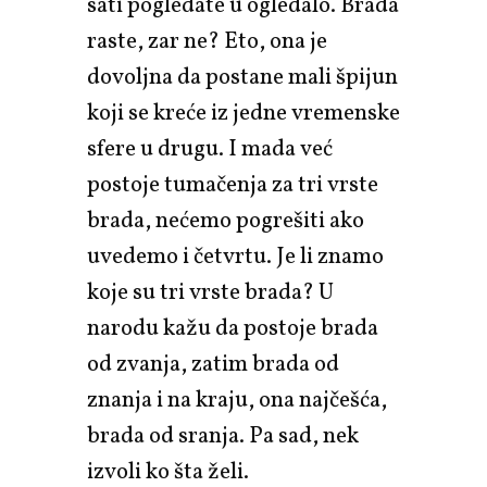
sati pogledate u ogledalo. Brada
raste, zar ne? Eto, ona je
dovoljna da postane mali špijun
koji se kreće iz jedne vremenske
sfere u drugu. I mada već
postoje tumačenja za tri vrste
brada, nećemo pogrešiti ako
uvedemo i četvrtu. Je li znamo
koje su tri vrste brada? U
narodu kažu da postoje brada
od zvanja, zatim brada od
znanja i na kraju, ona najčešća,
brada od sranja. Pa sad, nek
izvoli ko šta želi.