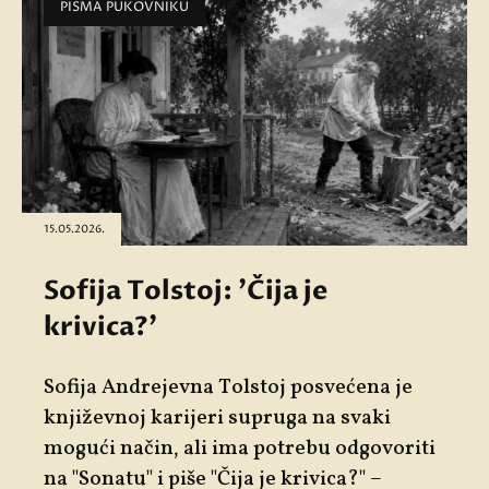
PISMA PUKOVNIKU
15.05.2026.
Sofija Tolstoj: 'Čija je
krivica?'
Sofija Andrejevna Tolstoj posvećena je
književnoj karijeri supruga na svaki
mogući način, ali ima potrebu odgovoriti
na "
Sonatu"
i piše "
Čija je krivica?"
–