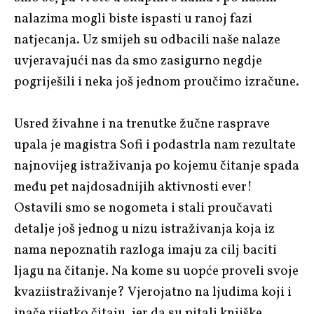
nalazima mogli biste ispasti u ranoj fazi
natjecanja. Uz smijeh su odbacili naše nalaze
uvjeravajući nas da smo zasigurno negdje
pogriješili i neka još jednom proučimo izračune.
Usred živahne i na trenutke žučne rasprave
upala je magistra Sofi i podastrla nam rezultate
najnovijeg istraživanja po kojemu čitanje spada
među pet najdosadnijih aktivnosti ever!
Ostavili smo se nogometa i stali proučavati
detalje još jednog u nizu istraživanja koja iz
nama nepoznatih razloga imaju za cilj baciti
ljagu na čitanje. Na kome su uopće proveli svoje
kvaziistraživanje? Vjerojatno na ljudima koji i
inače rijetko čitaju, jer da su pitali knjiške