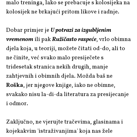
malo treninga, lako se prebacuje s kolosijeka na
kolosijek ne brkajući pritom likove i radnje.
Dobar primjer je
U potrazi za izgubljenim
vremenom
ili pak
Ružičasto raspeće
, vrlo obimna
djela koja, u teoriji, možete čitati od-do, ali to
ne činite, već svako malo presiječete s
tridesetak stranica nekih drugih, manje
zahtjevnih i obimnih djela. Možda baš ne
Roška
, jer njegove knjige, iako ne obimne,
svakako nisu la-di-da literatura za presijecanje
i odmor.
Zaključno, ne vjerujte tračevima, glasinama i
kojekakvim 'istraživanjima' koja nas žele