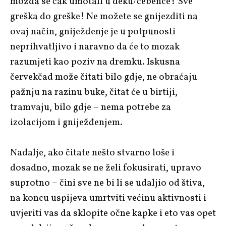
možda se čak umotali u deku/ćebence? Sve
greška do greške! Ne možete se gnijezditi na
ovaj način, gniježđenje je u potpunosti
neprihvatljivo i naravno da će to mozak
razumjeti kao poziv na dremku. Iskusna
červekčad može čitati bilo gdje, ne obraćaju
pažnju na razinu buke, čitat će u birtiji,
tramvaju, bilo gdje – nema potrebe za
izolacijom i gniježđenjem.
Nadalje, ako čitate nešto stvarno loše i
dosadno, mozak se ne želi fokusirati, upravo
suprotno – čini sve ne bi li se udaljio od štiva,
na koncu uspijeva umrtviti većinu aktivnosti i
uvjeriti vas da sklopite očne kapke i eto vas opet