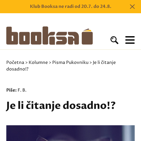
Klub Booksa ne radi od 20.7. do 24.8.
Početna
>
Kolumne
>
Pisma Pukovniku
> Je li čitanje
dosadno!?
Piše:
F. B.
Je li čitanje dosadno!?