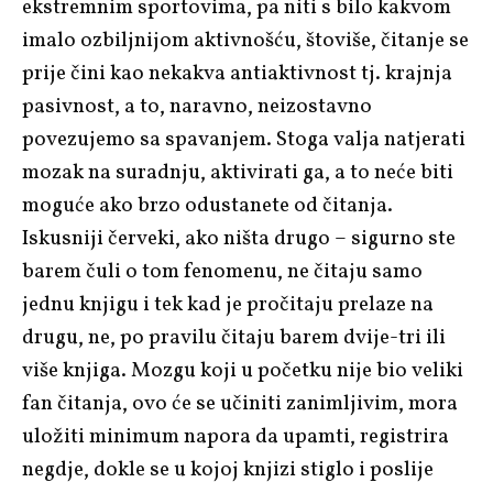
ekstremnim sportovima, pa niti s bilo kakvom
imalo ozbiljnijom aktivnošću, štoviše, čitanje se
prije čini kao nekakva antiaktivnost tj. krajnja
pasivnost, a to, naravno, neizostavno
povezujemo sa spavanjem. Stoga valja natjerati
mozak na suradnju, aktivirati ga, a to neće biti
moguće ako brzo odustanete od čitanja.
Iskusniji červeki, ako ništa drugo – sigurno ste
barem čuli o tom fenomenu, ne čitaju samo
jednu knjigu i tek kad je pročitaju prelaze na
drugu, ne, po pravilu čitaju barem dvije-tri ili
više knjiga. Mozgu koji u početku nije bio veliki
fan čitanja, ovo će se učiniti zanimljivim, mora
uložiti minimum napora da upamti, registrira
negdje, dokle se u kojoj knjizi stiglo i poslije