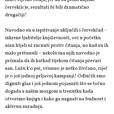
červek(ic)e, rezultati bi bili dramatično
drugačiji!
Navodno su u ispitivanje uključili i červekčad –
iskrene ljubitelje književnosti, ovi u početku
nisu htjeli ni zucnuti protiv čitanja, no kad su ih
malo pritisnuli – nekolicina njih navodno je
priznala da ih katkad tijekom čitanja prevari
san. Lažu k'o psi, vrisnuo je netko živčano, riječ
je o još jednoj prljavoj kampanji! Odlučili smo
dignuti glas i još jednom pojasniti što se točno
događa s našim mozgom u trenutku kada
otvorimo knjigu i kako ga nagnati na budnost i
aktivnu suradnju.