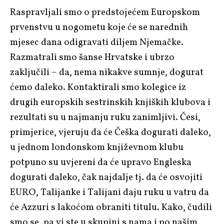
Raspravljali smo o predstojećem Europskom
prvenstvu u nogometu koje će se narednih
mjesec dana odigravati diljem Njemačke.
Razmatrali smo šanse Hrvatske i ubrzo
zaključili – da, nema nikakve sumnje, dogurat
ćemo daleko. Kontaktirali smo kolegice iz
drugih europskih sestrinskih knjiških klubova i
rezultati su u najmanju ruku zanimljivi. Česi,
primjerice, vjeruju da će Češka dogurati daleko,
u jednom londonskom književnom klubu
potpuno su uvjereni da će upravo Engleska
dogurati daleko, čak najdalje tj. da će osvojiti
EURO, Talijanke i Talijani daju ruku u vatru da
će Azzuri s lakoćom obraniti titulu. Kako, čudili
smo se, pa vi ste u skupini s nama i po našim