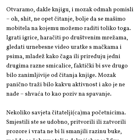
Otvaramo, dakle knjigu, i mozak odmah pomisli
– oh, shit, ne opet čitanje, bolje da se mašimo
mobitela na kojemu možemo raditi toliko toga.
Igrati igrice, haračiti po društvenim mrežama,
gledati urnebesne video uratke s mačkama i
psima, mladež kako čaga ili priređuju jedni
drugima razne smicalice, faktički bi sve drugo
bilo zanimljivije od čitanja knjige. Mozak
panično traži bilo kakvu aktivnost i ako je ne
nađe – shvaća to kao poziv na spavanje.
Nekoliko savjeta čitatelji(ca)ma početnicima.
Smjestili ste se udobno, pritvorili ili zatvorili
prozore i vrata ne bi li smanjili razinu buke,