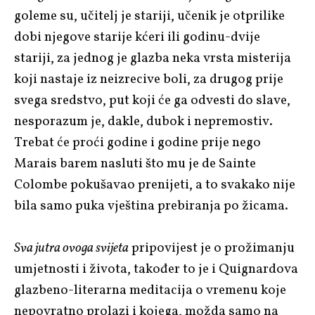
goleme su, učitelj je stariji, učenik je otprilike
dobi njegove starije kćeri ili godinu-dvije
stariji, za jednog je glazba neka vrsta misterija
koji nastaje iz neizrecive boli, za drugog prije
svega sredstvo, put koji će ga odvesti do slave,
nesporazum je, dakle, dubok i nepremostiv.
Trebat će proći godine i godine prije nego
Marais barem nasluti što mu je de Sainte
Colombe pokušavao prenijeti, a to svakako nije
bila samo puka vještina prebiranja po žicama.
Sva jutra ovoga svijeta
pripovijest je o prožimanju
umjetnosti i života, također to je i Quignardova
glazbeno-literarna meditacija o vremenu koje
nepovratno prolazi i kojega, možda samo na