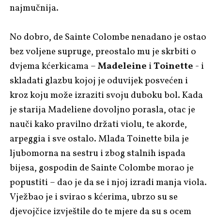
najmučnija.
No dobro, de Sainte Colombe nenadano je ostao
bez voljene supruge, preostalo mu je skrbiti o
dvjema kćerkicama –
Madeleine
i
Toinette
- i
skladati glazbu kojoj je oduvijek posvećen i
kroz koju može izraziti svoju duboku bol. Kada
je starija Madeliene dovoljno porasla, otac je
nauči kako pravilno držati violu, te akorde,
arpeggia i sve ostalo. Mlađa Toinette bila je
ljubomorna na sestru i zbog stalnih ispada
bijesa, gospodin de Sainte Colombe morao je
popustiti – dao je da se i njoj izradi manja viola.
Vježbao je i svirao s kćerima, ubrzo su se
djevojčice izvještile do te mjere da su s ocem