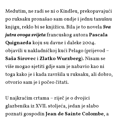
Međutim, ne radi se ni o Kindleu, prekopavajući
po ruksaku pronašao sam ondje i jednu tanušnu
knjigu, reklo bi se knjižicu. Bila je to novela
Sva
jutra ovoga svijeta
francuskog autora
Pascala
Quignarda
koju su davne i daleke 2004.
objavili u nakladničkoj kući Pelago (prijevod –
Saša Sirovec
i
Zlatko Wurzberg
). Nisam se
više mogao sjetiti gdje sam je nabavio kao ni
toga kako je i kada završila u ruksaku, ali dobro,
otvorio sam je i počeo čitati.
U najkraćim crtama – riječ je o dvojici
glazbenika iz XVII. stoljeća, jedan je slabo
poznati gospodin
Jean de Sainte Colombe
, a