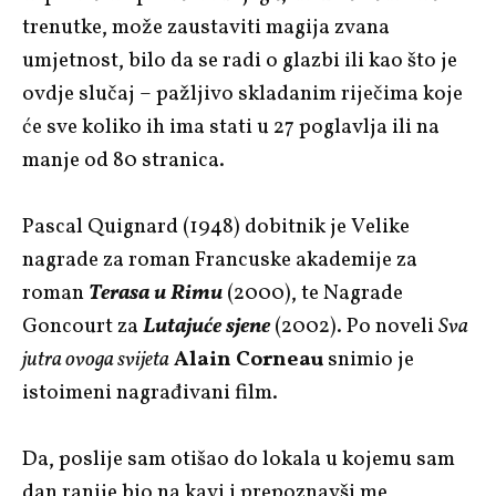
trenutke, može zaustaviti magija zvana
umjetnost, bilo da se radi o glazbi ili kao što je
ovdje slučaj – pažljivo skladanim riječima koje
će sve koliko ih ima stati u 27 poglavlja ili na
manje od 80 stranica.
Pascal Quignard (1948) dobitnik je Velike
nagrade za roman Francuske akademije za
roman
Terasa u Rimu
(2000), te Nagrade
Goncourt za
Lutajuće sjene
(2002). Po noveli
Sva
jutra ovoga svijeta
Alain Corneau
snimio je
istoimeni nagrađivani film.
Da, poslije sam otišao do lokala u kojemu sam
dan ranije bio na kavi i prepoznavši me,