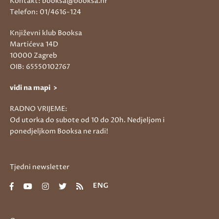
Kontakt: booksa@booksa.hr
Telefon: 01/4616-124
Književni klub Booksa
Martićeva 14D
10000 Zagreb
OIB: 65550102767
vidi na mapi >
RADNO VRIJEME:
Od utorka do subote od 10 do 20h. Nedjeljom i
ponedjeljkom Booksa ne radi!
Tjedni newsletter
ENG