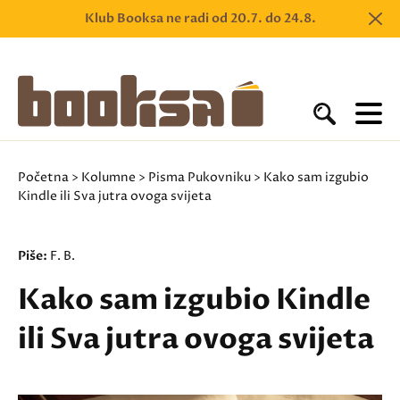
Klub Booksa ne radi od 20.7. do 24.8.
Početna
>
Kolumne
>
Pisma Pukovniku
> Kako sam izgubio
Kindle ili Sva jutra ovoga svijeta
Piše:
F. B.
Kako sam izgubio Kindle
ili Sva jutra ovoga svijeta