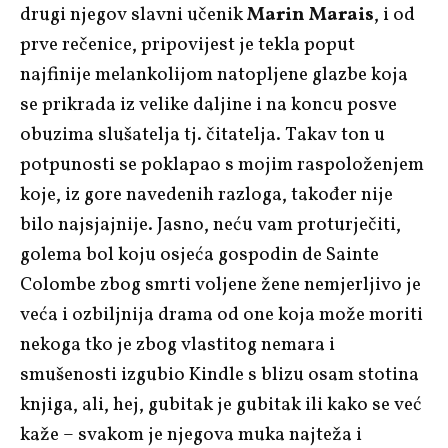
drugi njegov slavni učenik
Marin Marais
, i od
prve rečenice, pripovijest je tekla poput
najfinije melankolijom natopljene glazbe koja
se prikrada iz velike daljine i na koncu posve
obuzima slušatelja tj. čitatelja. Takav ton u
potpunosti se poklapao s mojim raspoloženjem
koje, iz gore navedenih razloga, također nije
bilo najsjajnije. Jasno, neću vam proturječiti,
golema bol koju osjeća gospodin de Sainte
Colombe zbog smrti voljene žene nemjerljivo je
veća i ozbiljnija drama od one koja može moriti
nekoga tko je zbog vlastitog nemara i
smušenosti izgubio Kindle s blizu osam stotina
knjiga, ali, hej, gubitak je gubitak ili kako se već
kaže – svakom je njegova muka najteža i