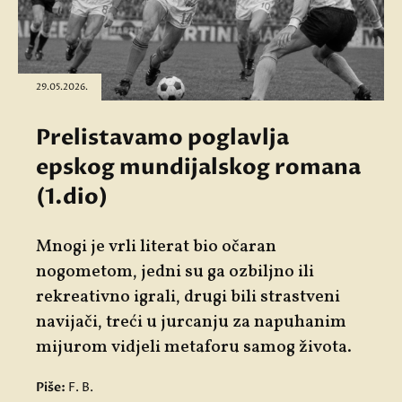
29.05.2026.
Prelistavamo poglavlja
epskog mundijalskog romana
(1.dio)
Mnogi je vrli literat bio očaran
nogometom, jedni su ga ozbiljno ili
rekreativno igrali, drugi bili strastveni
navijači, treći u jurcanju za napuhanim
mijurom vidjeli metaforu samog života.
Piše:
F. B.