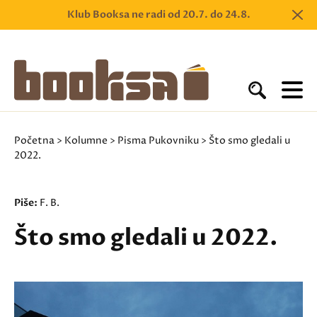
Klub Booksa ne radi od 20.7. do 24.8.
Početna
>
Kolumne
>
Pisma Pukovniku
> Što smo gledali u
2022.
Piše:
F. B.
Što smo gledali u 2022.