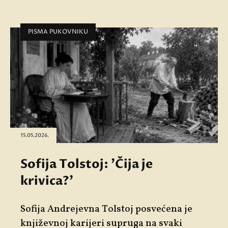
PISMA PUKOVNIKU
15.05.2026.
Sofija Tolstoj: 'Čija je
krivica?'
Sofija Andrejevna Tolstoj posvećena je
književnoj karijeri supruga na svaki