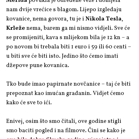
Merida
povukla je određene veze i donijela
nam dvije vrećice s blagom. Lijepo izgledaju
kovanice, nema govora, tu je i
Nikola Tesla
,
Krleže
nema, barem ga mi nismo vidjeli. Sve će
se promijeniti, kava s mlijekom bila je 12 kn – a
po novom bi trebala biti 1 euro i 59 ili 60 centi –
u biti sve će biti isto. Jedino što ćemo imati
džepove pune kovanica.
Tko bude imao papirnate novčanice – taj će biti
prepoznat kao imućan građanin. Vidjet ćemo
kako će sve to ići.
Enivej, osim što smo čitali, ove godine stigli
smo baciti pogled i na filmove. Čini se kako je