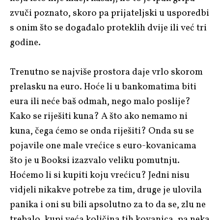
zvuči poznato, skoro pa prijateljski u usporedbi
s onim što se događalo proteklih dvije ili već tri
godine.
Trenutno se najviše prostora daje vrlo skorom
prelasku na euro. Hoće li u bankomatima biti
eura ili neće baš odmah, nego malo poslije?
Kako se riješiti kuna? A što ako nemamo ni
kuna, čega ćemo se onda riješiti? Onda su se
pojavile one male vrećice s euro-kovanicama
što je u Booksi izazvalo veliku pomutnju.
Hoćemo li si kupiti koju vrećicu? Jedni nisu
vidjeli nikakve potrebe za tim, druge je ulovila
panika i oni su bili apsolutno za to da se, zlu ne
trebalo, kupi veća količina tih kovanica, pa neka