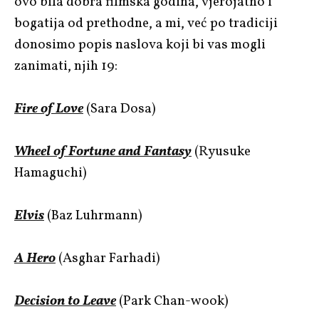
ovo bila dobra filmska godina, vjerojatno i
bogatija od prethodne, a mi, već po tradiciji
donosimo popis naslova koji bi vas mogli
zanimati, njih 19:
Fire of Love
(Sara Dosa)
Wheel of Fortune and Fantasy
(Ryusuke
Hamaguchi)
Elvis
(Baz Luhrmann)
A Hero
(Asghar Farhadi)
Decision to Leave
(Park Chan-wook)