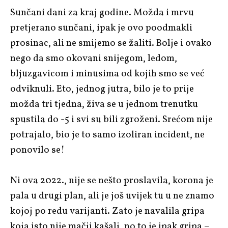
Sunčani dani za kraj godine. Možda i mrvu
pretjerano sunčani, ipak je ovo poodmakli
prosinac, ali ne smijemo se žaliti. Bolje i ovako
nego da smo okovani snijegom, ledom,
bljuzgavicom i minusima od kojih smo se već
odviknuli. Eto, jednog jutra, bilo je to prije
možda tri tjedna, živa se u jednom trenutku
spustila do -5 i svi su bili zgroženi. Srećom nije
potrajalo, bio je to samo izoliran incident, ne
ponovilo se!
Ni ova 2022., nije se nešto proslavila, korona je
pala u drugi plan, ali je još uvijek tu u ne znamo
kojoj po redu varijanti. Zato je navalila gripa
koja isto nije mačji kašalj, no to je ipak gripa –