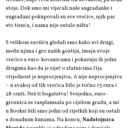
stoje. Dok smo mi vijećali naše sugrađanke i
sugrađani pokupovali su sve vrećice, njih par
sto tisuća, i nama nije ostalo ništa!
S velikom zavišću gledali smo kako svi drugi,
među njima i gro naših gostiju, imaju svoje
vrećice s euro-kovanicama i pokazuju ih jedni
drugima kao da je riječ o zlatnicima čija
vrijednost je neprocjenjiva. A nije neprocjenjiva
– u svakoj od tih vrećica bilo je točno 13 eura i
28 centi. Neš ti bogatstva! Svejedno, euro-
groznica se rasplamsala po cijelom gradu, a mi
u Booksi bili smo jedni od rijetkih koji su ostali
s dosadnim kunama. Na koncu,
Nadstojnica