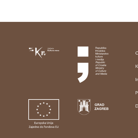
O
K
I
P
D