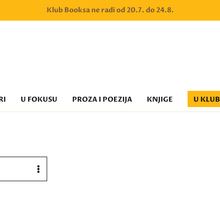
Klub Booksa ne radi od 20.7. do 24.8.
RI
U FOKUSU
PROZA I POEZIJA
KNJIGE
U KLU