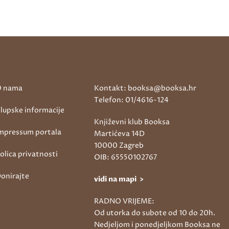
 nama
Kontakt: booksa@booksa.hr
Telefon: 01/4616-124
lupske informacije
Književni klub Booksa
mpressum portala
Martićeva 14D
10000 Zagreb
olica privatnosti
OIB: 65550102767
onirajte
vidi na mapi >
RADNO VRIJEME:
Od utorka do subote od 10 do 20h.
Nedjeljom i ponedjeljkom Booksa ne