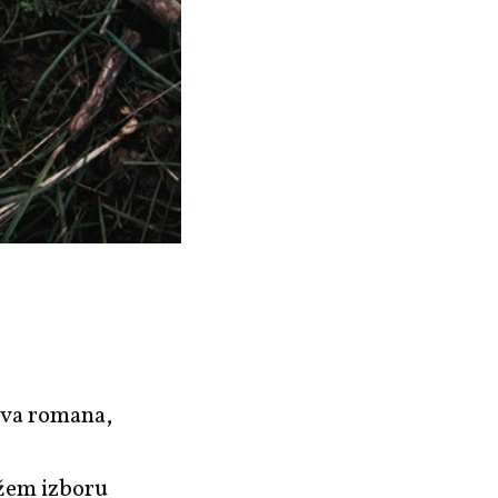
dva romana,
užem izboru