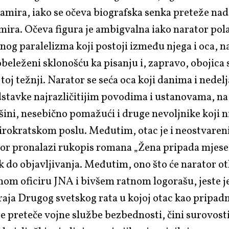
Damira, iako se očeva biografska senka preteže na
ra. Očeva figura je ambigvalna iako narator pola
nog paralelizma koji postoji između njega i oca, 
obeleženi sklonošću ka pisanju i, zapravo, obojica 
 toj težnji. Narator se seća oca koji danima i nedel
dstavke najrazličitijim povodima i ustanovama, na
ini, nesebično pomažući i druge nevoljnike koji ni
irokratskom poslu. Međutim, otac je i neostvareni
r pronalazi rukopis romana „Žena pripada mjesecu
k do objavljivanja. Međutim, ono što će narator otk
nom oficiru JNA i bivšem ratnom logorašu, jeste 
raja Drugog svetskog rata u kojoj otac kao pripa
te preteče vojne službe bezbednosti, čini surovos