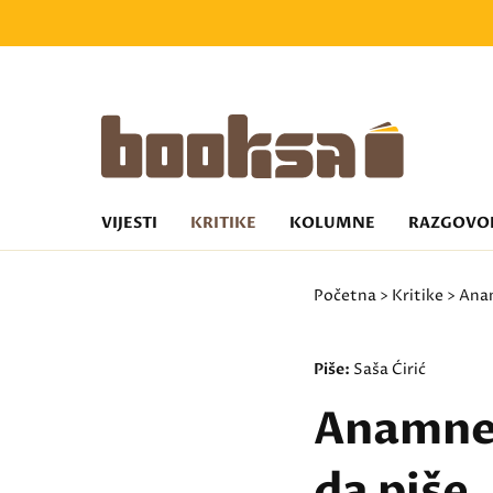
VIJESTI
KRITIKE
KOLUMNE
RAZGOVO
Početna
>
Kritike
> Anam
Piše:
Saša Ćirić
Anamnez
da piše