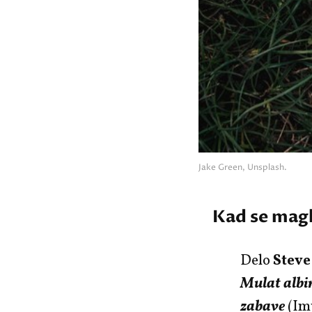
Jake Green, Unsplash.
Kad se mag
Delo
Steve
Mulat alb
zabave
(Im