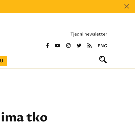
Tjedni newsletter
ENG
BU
 ima tko