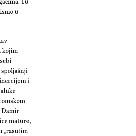
gačima. Tu
pismo u
kav
a kojim
 sebi
spoljašnji
inercijom i
jaluke
ad romskom
i Damir
ice mature,
u „rasutim