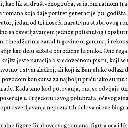
ti, kao lik sa društvenog ruba, sa istom ratnom t
a romana koja daje portret generacije '70. godišta,
ator, jedan od tri noseća narativna stuba ovog r
dno sa osvetljavanjem jednog potisnutog i opskur
m tinejdžerima zarad trgovine organima, i rekon
afije kao delu sažete porodične hronike. Ono čeg
knjizi jeste naracija o sredovečnom piscu, koji se 
ivotnoj i stvaralačkoj, ali koji iz Banjaluke odlazi 
a povodom konkursa za najbolju priču iako su mu 
grade. Kada smo kod putovanja, ona se odvijaju u
 posećuje u Prijedoru i svog polubrata, očevog sin
lopu osvetljavanja nepoznatih delova očeve biograf
ralne figure Grabovčevog romana, figura oca i lik