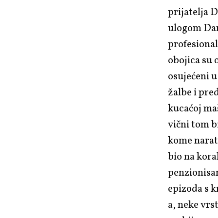
prijatelja 
ulogom Dami
profesional
obojica su 
osujećeni u
žalbe i pre
kucaćoj maš
vični tom b
kome narato
bio na kora
penzionisa
epizoda s k
a, neke vrs