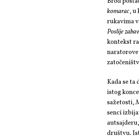
Brod posta
komarac
, u
rukavima vo
Poslije zaba
kontekst ra
naratorove 
zatočeništv
Kada se ta
istog konce
sažetosti,
M
senci izbij
autsajderu,
društvu. Is