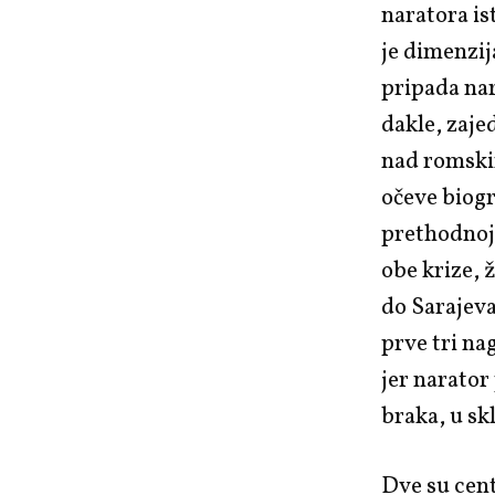
naratora is
je dimenzij
pripada nar
dakle, zaje
nad romski
očeve biogr
prethodnoj 
obe krize, ž
do Sarajev
prve tri na
jer narator
braka, u sk
Dve su cent