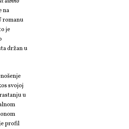
t albino
e na
 U romanu
to je
o
uta držan u
enošenje
os svojoj
rastanju u
jalnom
cionom
e profil