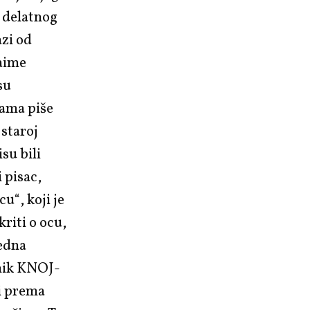
d delatnog
zi od
naime
su
jama piše
 staroj
su bili
 pisac,
“, koji je
riti o ocu,
jedna
dnik KNOJ-
ti prema