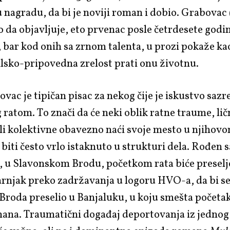
nagradu, da bi je noviji roman i dobio. Grabovac (
 da objavljuje, eto prvenac posle četrdesete godin
, bar kod onih sa zrnom talenta, u prozi pokaže ka
tilsko-pripovedna zrelost prati onu životnu.
vac je tipičan pisac za nekog čije je iskustvo sazre
ratom. To znači da će neki oblik ratne traume, lič
li kolektivne obavezno naći svoje mesto u njihovo
 biti često vrlo istaknuto u strukturi dela. Rođen 
, u Slavonskom Brodu, početkom rata biće preselj
rnjak preko zadržavanja u logoru HVO-a, da bi se 
Broda preselio u Banjaluku, u koju smešta početa
ana. Traumatični događaj deportovanja iz jednog