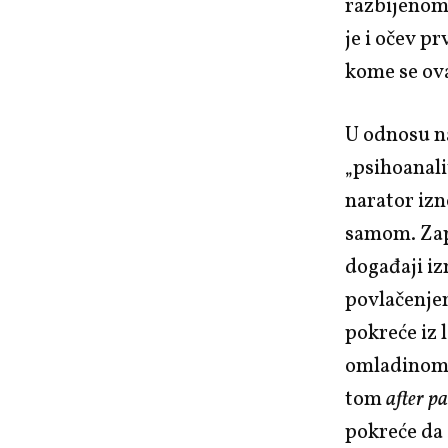
razbijenom
je i očev p
kome se ov
U odnosu n
„psihoanali
narator izn
samom. Zapr
događaji iz
povlačenjem
pokreće iz 
omladinom,
tom
after p
pokreće da