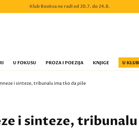
Klub Booksa ne radi od 20.7. do 24.8.
RI
U FOKUSU
PROZA I POEZIJA
KNJIGE
U KLU
neze i sinteze, tribunalu ima tko da piše
e i sinteze, tribunalu