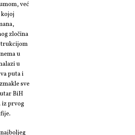
raumom, već
 kojoj
omana,
nog zločina
strukcijom
a nema u
nalazi u
dva puta i
izmakle sve
nutar BiH
a iz prvog
ije.
 najboljeg