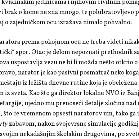
 kvislinškim jedinicama i njihovim civilnim poma
rvi brak o kome ne zna mnogo, te polubratovljevo 
aj o zajedničkom ocu izražava nimalo pohvalno.
aratora prema pokojnom ocu ne treba videti nika
tički“ spor. Otac je delom nepoznati prethodnik s
ova uspostavlja vezu ne bi li možda nešto otkrio o
avo, narator je kao pasivni posmatrač neko koga 
meštaju iz ležišta dnevne rutine koja je obeležena 
 iz sveta. Kao što ga direktor lokalne NVO iz Ban
letargije, ujedno mu prenoseći detalje zločina n
 što će vremenom opsesti naratorov um, tako ga 
arty
zabavom, nakon svojevrsne simulacije godišnj
 svojim nekadašnjim školskim drugovima, po svet