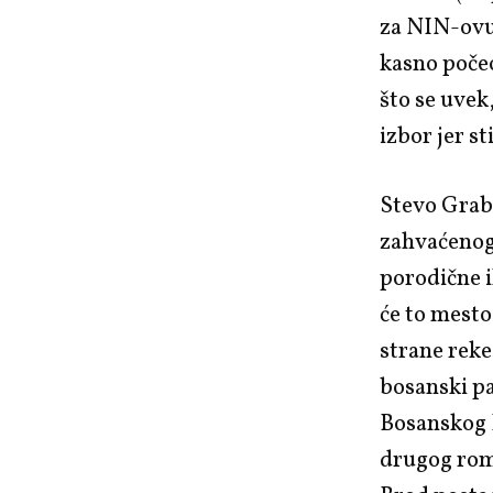
za NIN-ovu 
kasno počeo
što se uvek
izbor jer s
Stevo Grabo
zahvaćenog 
porodične i
će to mesto
strane reke
bosanski pa
Bosanskog 
drugog rom