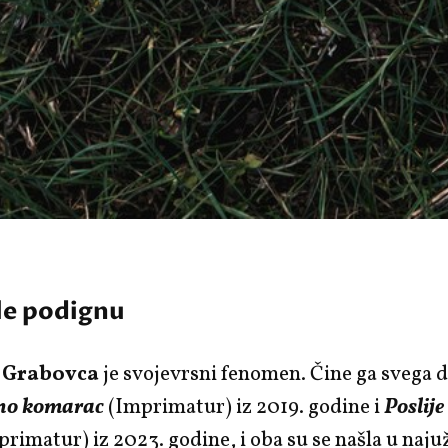
le podignu
 Grabovca
je svojevrsni fenomen. Čine ga svega 
ino komarac
(Imprimatur) iz 2019. godine i
Poslije
primatur) iz 2023. godine, i oba su se našla u naj