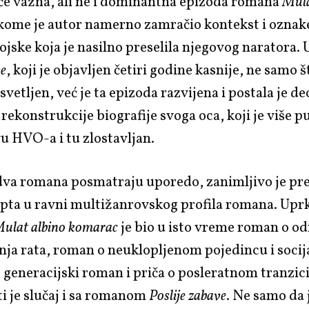
će važna, ali ne i dominantna epizoda romana
Mula
 kome je autor namerno zamračio kontekst i oznak
jske koja je nasilno preselila njegovog naratora.
ve
, koji je objavljen četiri godine kasnije, ne samo š
svetljen, već je ta epizoda razvijena i postala je de
rekonstrukcije biografije svoga oca, koji je više p
u HVO-a i tu zlostavljan.
 dva romana posmatraju uporedo, zanimljivo je pr
pta u ravni multižanrovskog profila romana. Uprk
ulat albino komarac
je bio u isto vreme roman o od
anja rata, roman o neuklopljenom pojedincu i soci
 generacijski roman i priča o posleratnom tranzi
ti je slučaj i sa romanom
Poslije zabave
. Ne samo da j