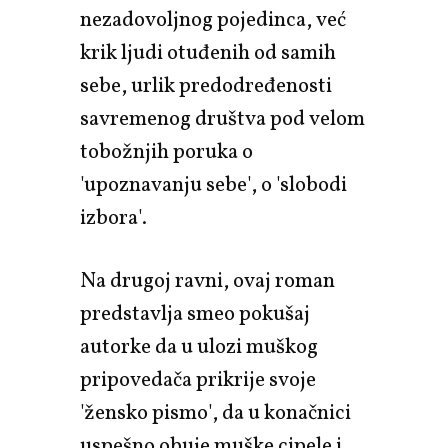
nezadovoljnog pojedinca, već
krik ljudi otuđenih od samih
sebe, urlik predodređenosti
savremenog društva pod velom
tobožnjih poruka o
'upoznavanju sebe', o 'slobodi
izbora'.
Na drugoj ravni, ovaj roman
predstavlja smeo pokušaj
autorke da u ulozi muškog
pripovedača prikrije svoje
'žensko pismo', da u konačnici
uspešno obuje muške cipele i