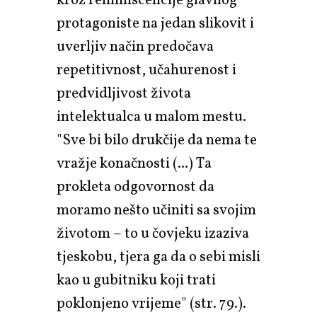
kroz reminiscencije glavnog
protagoniste na jedan slikovit i
uverljiv način predočava
repetitivnost, učahurenost i
predvidljivost života
intelektualca u malom mestu.
"Sve bi bilo drukčije da nema te
vražje konačnosti (...) Ta
prokleta odgovornost da
moramo nešto učiniti sa svojim
životom – to u čovjeku izaziva
tjeskobu, tjera ga da o sebi misli
kao u gubitniku koji trati
poklonjeno vrijeme" (str. 79.).