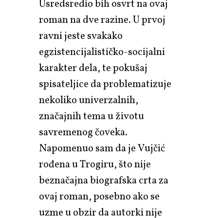
Usredsredio bih osvrt na ovaj
roman na dve razine. U prvoj
ravni jeste svakako
egzistencijalističko-socijalni
karakter dela, te pokušaj
spisateljice da problematizuje
nekoliko univerzalnih,
značajnih tema u životu
savremenog čoveka.
Napomenuo sam da je Vujčić
rođena u Trogiru, što nije
beznačajna biografska crta za
ovaj roman, posebno ako se
uzme u obzir da autorki nije