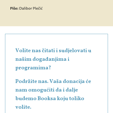
Piše:
Dalibor Plečić
Volite nas čitati i sudjelovati u
našim događanjima i
programima?
Podržite nas. Vaša donacija će
nam omogućiti da i dalje
budemo Booksa koju toliko
volite.