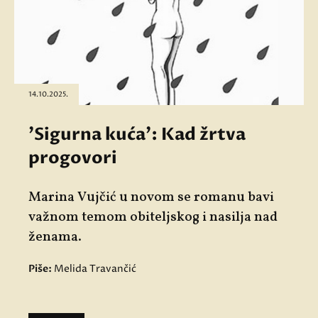
14.10.2025.
'Sigurna kuća': Kad žrtva
progovori
Marina Vujčić u novom se romanu bavi
važnom temom obiteljskog i nasilja nad
ženama.
Piše:
Melida Travančić