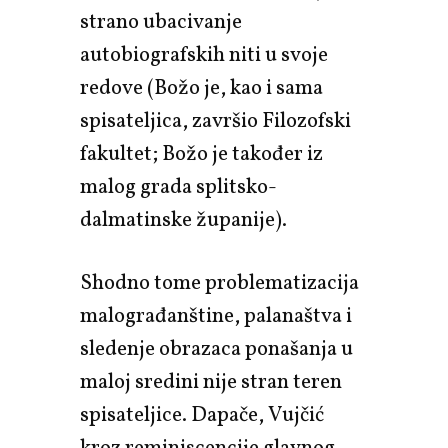
strano ubacivanje
autobiografskih niti u svoje
redove (Božo je, kao i sama
spisateljica, završio Filozofski
fakultet; Božo je također iz
malog grada splitsko-
dalmatinske županije).
Shodno tome problematizacija
malograđanštine, palanaštva i
sledenje obrazaca ponašanja u
maloj sredini nije stran teren
spisateljice. Dapače, Vujčić