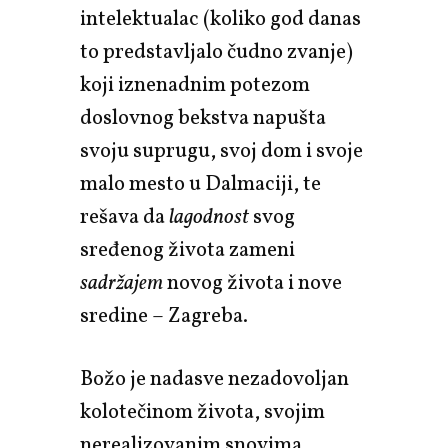
intelektualac (koliko god danas
to predstavljalo čudno zvanje)
koji iznenadnim potezom
doslovnog bekstva napušta
svoju suprugu, svoj dom i svoje
malo mesto u Dalmaciji, te
rešava da
lagodnost
svog
sređenog života zameni
sadržajem
novog života i nove
sredine – Zagreba.
Božo je nadasve nezadovoljan
kolotečinom života, svojim
nerealizovanim snovima,