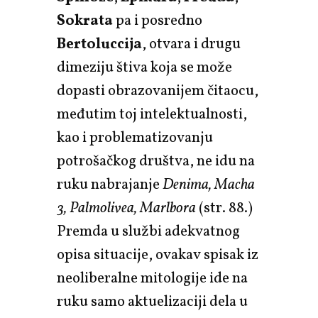
Sokrata
pa i posredno
Bertoluccija
, otvara i drugu
dimeziju štiva koja se može
dopasti obrazovanijem čitaocu,
međutim toj intelektualnosti,
kao i problematizovanju
potrošačkog društva, ne idu na
ruku nabrajanje
Denima, Macha
3, Palmolivea, Marlbora
(str. 88.)
Premda u službi adekvatnog
opisa situacije, ovakav spisak iz
neoliberalne mitologije ide na
ruku samo aktuelizaciji dela u