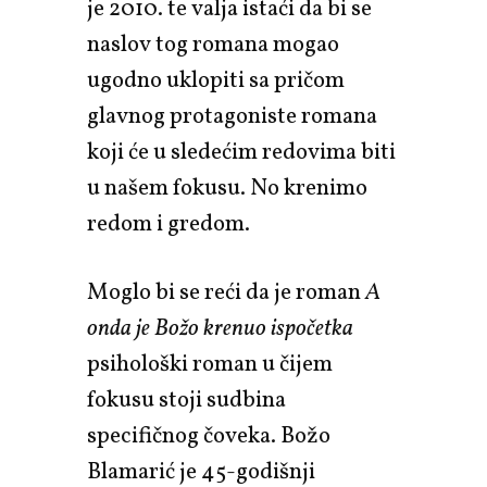
je 2010. te valja istaći da bi se
naslov tog romana mogao
ugodno uklopiti sa pričom
glavnog protagoniste romana
koji će u sledećim redovima biti
u našem fokusu. No krenimo
redom i gredom.
Moglo bi se reći da je roman
A
onda je Božo krenuo ispočetka
psihološki roman u čijem
fokusu stoji sudbina
specifičnog čoveka. Božo
Blamarić je 45-godišnji