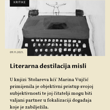
KRITIKE
09.11.2021.
Literarna destilacija misli
U knjizi 'Stolareva kći' Marina Vujčić
primijenila je objektivni pristup svojoj
subjektivnosti te joj čitatelji mogu biti
valjani partner u fokalizaciji događaja
koje je zabilježila.