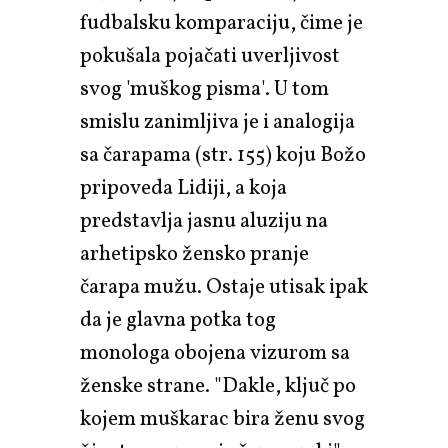
fudbalsku komparaciju, čime je
pokušala pojačati uverljivost
svog 'muškog pisma'. U tom
smislu zanimljiva je i analogija
sa čarapama (str. 155) koju Božo
pripoveda Lidiji, a koja
predstavlja jasnu aluziju na
arhetipsko žensko pranje
čarapa mužu. Ostaje utisak ipak
da je glavna potka tog
monologa obojena vizurom sa
ženske strane. "Dakle, ključ po
kojem muškarac bira ženu svog