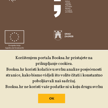
Korištenjem portala Booksa.hr pristajete na
prikupljanje cookiea.
Booksa.hr koristi kolačiće u svrhu analize posjećenosti
stranice, kako bismo vidjeli što volite čitati i konstantno
poboljšavali naš sadržaj.
Booksa.hr ne koristi vaše podatke ni u koju drugu svrhu
Udruga Kulturtreger je korisnik institucionalne podrške
OK
Nacionalne zaklade za razvoj civilnoga društva za
stabilizaciju i/ili razvoj udruge u području demokratizacije i