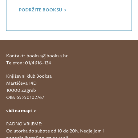
PODRŽITE BOOKSU >
Kontakt: booksa@booksa.hr
Telefon: 01/4616-124
Književni klub Booksa
Martićeva 14D
10000 Zagreb
OIB: 65550102767
vidi na mapi >
RADNO VRIJEME:
Od utorka do subote od 10 do 20h. Nedjeljom i