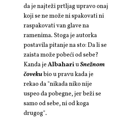
da je najteži prtljag upravo onaj
koji se ne može ni spakovati ni
raspakovati van glave na
ramenima. Stoga je autorka
postavila pitanje na sto: Da li se
zaista može pobeći od sebe?
Kanda je
Albahari
u
Snežnom
čoveku
bio u pravu kada je
rekao da "nikada niko nije
uspeo da pobegne, jer beži se
samo od sebe, ni od koga
drugog".