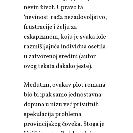
nevin život. Upravo ta
'nevinost' rađa nezadovoljstvo,
frustracije i želju za
eskapizmom, koju je svaka iole
razmišljajuća individua osetila
u zatvorenoj sredini (autor
ovog teksta dakako jeste).
Međutim, ovakav plot romana
bio bi ipak samo jednostavna
dopuna u nizu već prisutnih
spekulacija problema
provincijskog čoveka. Stoga je