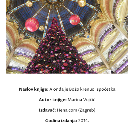
Naslov knjige:
A onda je Božo krenuo ispočetka
Autor knjige:
Marina Vujčić
Izdavač:
Hena com (Zagreb)
Godina izdanja:
2014.