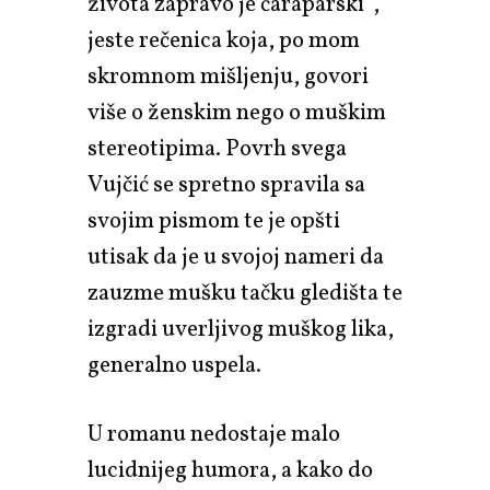
života zapravo je čaraparski",
jeste rečenica koja, po mom
skromnom mišljenju, govori
više o ženskim nego o muškim
stereotipima. Povrh svega
Vujčić se spretno spravila sa
svojim pismom te je opšti
utisak da je u svojoj nameri da
zauzme mušku tačku gledišta te
izgradi uverljivog muškog lika,
generalno uspela.
U romanu nedostaje malo
lucidnijeg humora, a kako do