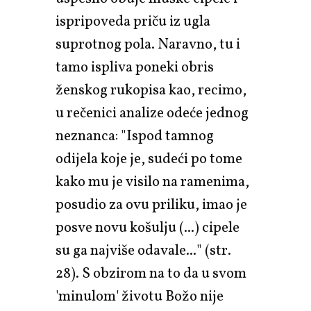
ispripoveda priču iz ugla
suprotnog pola. Naravno, tu i
tamo ispliva poneki obris
ženskog rukopisa kao, recimo,
u rečenici analize odeće jednog
neznanca: "Ispod tamnog
odijela koje je, sudeći po tome
kako mu je visilo na ramenima,
posudio za ovu priliku, imao je
posve novu košulju (...) cipele
su ga najviše odavale..." (str.
28). S obzirom na to da u svom
'minulom' životu Božo nije