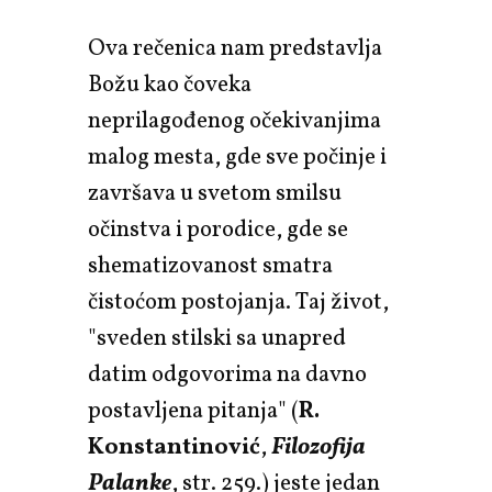
Ova rečenica nam predstavlja
Božu kao čoveka
neprilagođenog očekivanjima
malog mesta, gde sve počinje i
završava u svetom smilsu
očinstva i porodice, gde se
shematizovanost smatra
čistoćom postojanja. Taj život,
"sveden stilski sa unapred
datim odgovorima na davno
postavljena pitanja" (
R.
Konstantinović
,
Filozofija
Palanke
,
str. 259.) jeste jedan