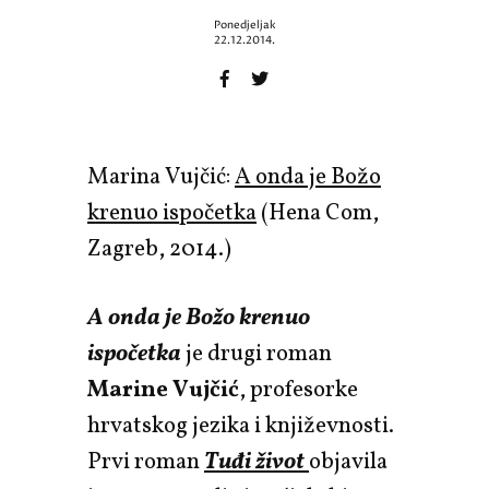
Ponedjeljak
22.12.2014.
Marina Vujčić:
A onda je Božo
krenuo ispočetka
(Hena Com,
Zagreb, 2014.)
A onda je Božo krenuo
ispočetka
je drugi roman
Marine Vujčić
, profesorke
hrvatskog jezika i književnosti.
Prvi roman
Tuđi život
objavila