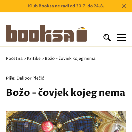
Klub Booksa ne radi od 20.7. do 24.8.
Početna
>
Kritike
> Božo - čovjek kojeg nema
Piše:
Dalibor Plečić
Božo - čovjek kojeg nema