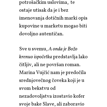
potrošačkim uslovima, te
ostaje utisak da je i bez
imenovanja dotičnih marki opis
kupovine u marketu mogao biti
dovoljno autentičan.
Sve u svemu,
A onda je Božo
krenuo ispočetka
predstavlja lako
čitljiv, ali ne površan roman.
Marina Vujčić nam je predočila
srednjovečnog čoveka koji je u
svom bekstvu od
nezadovoljstva izostavio kofer
svoje bake Slave, ali zaboravio