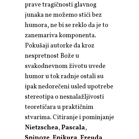
prave tragičnosti glavnog
junaka ne možemo stići bez
humora, ne bi se reklo da je to
zanemariva komponenta.
Pokušaji autorke da kroz
nespretnost Bože u
svakodnevnom životu uvede
humor u tok radnje ostali su
ipak nedorečeni usled upotrebe
stereotipa o nesnalažljivosti
teoretičara u praktičnim
stvarima. Citiranje i pominjanje
Nietzschea
,
Pascala
,
Spinoze
,
Epikura
,
Freuda
,