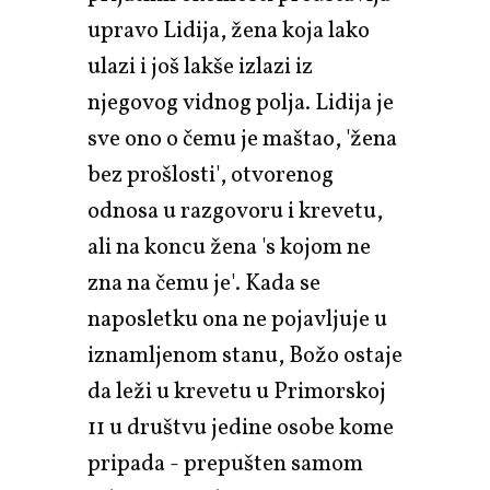
upravo Lidija, žena koja lako
ulazi i još lakše izlazi iz
njegovog vidnog polja. Lidija je
sve ono o čemu je maštao, 'žena
bez prošlosti', otvorenog
odnosa u razgovoru i krevetu,
ali na koncu žena 's kojom ne
zna na čemu je'. Kada se
naposletku ona ne pojavljuje u
iznamljenom stanu, Božo ostaje
da leži u krevetu u Primorskoj
11 u društvu jedine osobe kome
pripada - prepušten samom