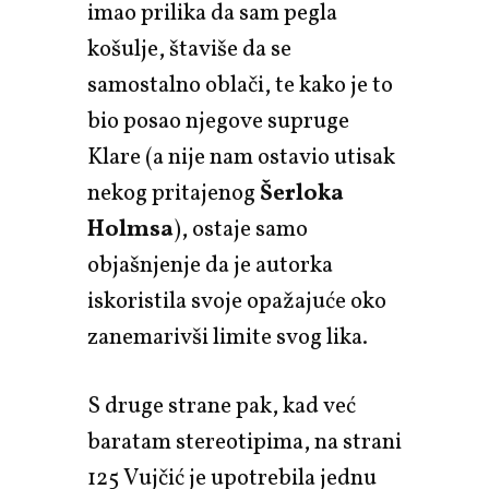
imao prilika da sam pegla
košulje, štaviše da se
samostalno oblači, te kako je to
bio posao njegove supruge
Klare (a nije nam ostavio utisak
nekog pritajenog
Šerloka
Holmsa
), ostaje samo
objašnjenje da je autorka
iskoristila svoje opažajuće oko
zanemarivši limite svog lika.
S druge strane pak, kad već
baratam stereotipima, na strani
125 Vujčić je upotrebila jednu