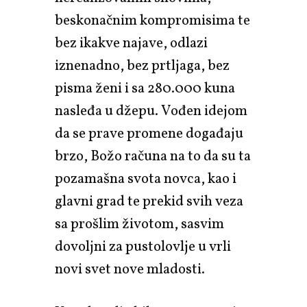
beskonačnim kompromisima te
bez ikakve najave, odlazi
iznenadno, bez prtljaga, bez
pisma ženi i sa 280.000 kuna
nasleđa u džepu. Vođen idejom
da se prave promene događaju
brzo, Božo računa na to da su ta
pozamašna svota novca, kao i
glavni grad te prekid svih veza
sa prošlim životom, sasvim
dovoljni za pustolovlje u vrli
novi svet nove mladosti.