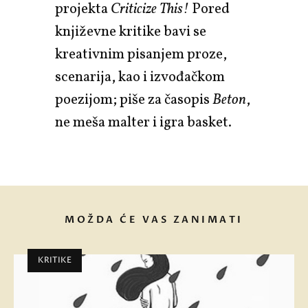
projekta
Criticize This!
Pored
književne kritike bavi se
kreativnim pisanjem proze,
scenarija, kao i izvođačkom
poezijom; piše za časopis
Beton
,
ne meša malter i igra basket.
MOŽDA ĆE VAS ZANIMATI
KRITIKE