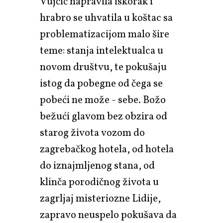
Vujčić napravila iskorak i
hrabro se uhvatila u koštac sa
problematizacijom malo šire
teme: stanja intelektualca u
novom društvu, te pokušaju
istog da pobegne od čega se
pobeći ne može - sebe. Božo
bežući glavom bez obzira od
starog života vozom do
zagrebačkog hotela, od hotela
do iznajmljenog stana, od
klinča porodičnog života u
zagrljaj misteriozne Lidije,
zapravo neuspelo pokušava da