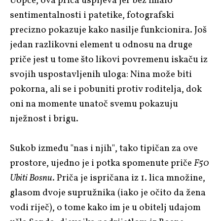
Uopće, ova priča uspijeva jer bez imalo
sentimentalnosti i patetike, fotografski
precizno pokazuje kako nasilje funkcionira. Još
jedan razlikovni element u odnosu na druge
priče jest u tome što likovi povremenu iskaču iz
svojih uspostavljenih uloga: Nina može biti
pokorna, ali se i pobuniti protiv roditelja, dok
oni na momente unatoč svemu pokazuju
nježnost i brigu.
Sukob između "nas i njih", tako tipičan za ove
prostore, ujedno je i potka spomenute priče
F50
Ubiti Bosnu
. Priča je ispričana iz 1. lica množine,
glasom dvoje supružnika (iako je očito da žena
vodi riječ), o tome kako im je u obitelj udajom