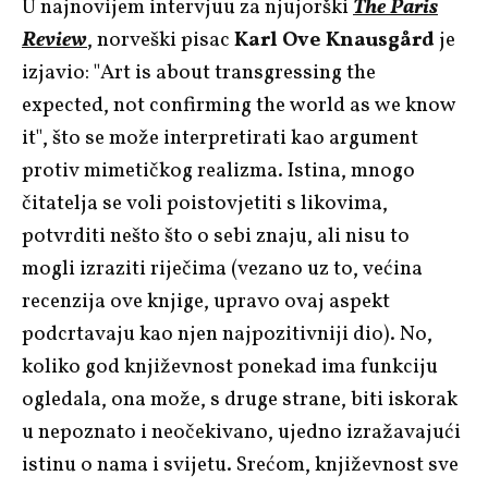
U najnovijem intervjuu za njujorški
The Paris
Review
,
norveški pisac
Karl Ove Knausgård
je
izjavio: "Art is about transgressing the
expected, not confirming the world as we know
it", što se može interpretirati kao argument
protiv mimetičkog realizma. Istina, mnogo
čitatelja se voli poistovjetiti s likovima,
potvrditi nešto što o sebi znaju, ali nisu to
mogli izraziti riječima (vezano uz to, većina
recenzija ove knjige, upravo ovaj aspekt
podcrtavaju kao njen najpozitivniji dio). No,
koliko god književnost ponekad ima funkciju
ogledala, ona može, s druge strane, biti iskorak
u nepoznato i neočekivano, ujedno izražavajući
istinu o nama i svijetu. Srećom, književnost sve