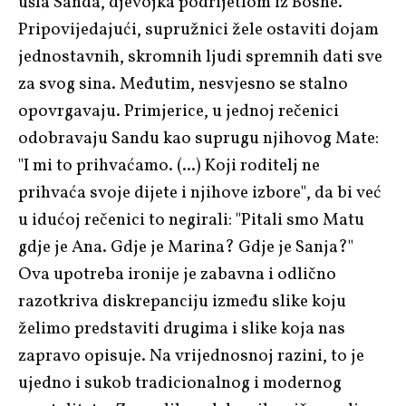
ušla Sanda, djevojka podrijetlom iz Bosne.
Pripovijedajući, supružnici žele ostaviti dojam
jednostavnih, skromnih ljudi spremnih dati sve
za svog sina. Međutim, nesvjesno se stalno
opovrgavaju. Primjerice, u jednoj rečenici
odobravaju Sandu kao suprugu njihovog Mate:
"I mi to prihvaćamo. (...) Koji roditelj ne
prihvaća svoje dijete i njihove izbore", da bi već
u idućoj rečenici to negirali: "Pitali smo Matu
gdje je Ana. Gdje je Marina? Gdje je Sanja?"
Ova upotreba ironije je zabavna i odlično
razotkriva diskrepanciju između slike koju
želimo predstaviti drugima i slike koja nas
zapravo opisuje. Na vrijednosnoj razini, to je
ujedno i sukob tradicionalnog i modernog