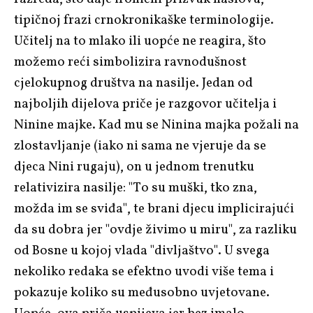
tipičnoj frazi crnokronikaške terminologije.
Učitelj na to mlako ili uopće ne reagira, što
možemo reći simbolizira ravnodušnost
cjelokupnog društva na nasilje. Jedan od
najboljih dijelova priče je razgovor učitelja i
Ninine majke. Kad mu se Ninina majka požali na
zlostavljanje (iako ni sama ne vjeruje da se
djeca Nini rugaju), on u jednom trenutku
relativizira nasilje: "To su muški, tko zna,
možda im se sviđa", te brani djecu implicirajući
da su dobra jer "ovdje živimo u miru", za razliku
od Bosne u kojoj vlada "divljaštvo". U svega
nekoliko redaka se efektno uvodi više tema i
pokazuje koliko su međusobno uvjetovane.