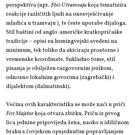
perspektiva (npr.
F60 U tramvaju
koja tematizira
reakcije različitih ljudi na onesvješćivanje
mladića u tramvaju ), te česte uporabe dijaloga.
Stil baštini od anglo-američke kratkopričaške
tradicije – opisi su hemingvejski svedeni na
minimum, tek toliko da skiciraju prostorne i
vremenske koordinate. Sukladno tome, stil
pisanja je obilježen razgovornim jezikom,
odnosno lokalnim govorima (zagrebački) i
dijalektom (dalmatinski).
Većina ovih karakteristika se može naći u priči
F01 Majstor
koja otvara zbirku. Priču iz prvog
lica jednine pripovijeda žena, naoko u idiličnom
braku s čovjekom opsjednutim popravljanjem