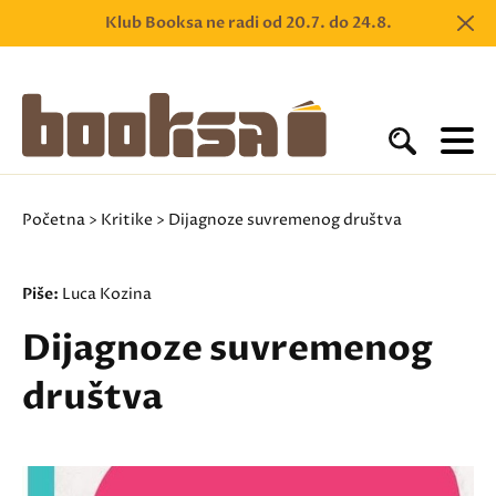
Klub Booksa ne radi od 20.7. do 24.8.
Početna
>
Kritike
> Dijagnoze suvremenog društva
Piše:
Luca Kozina
Dijagnoze suvremenog
društva