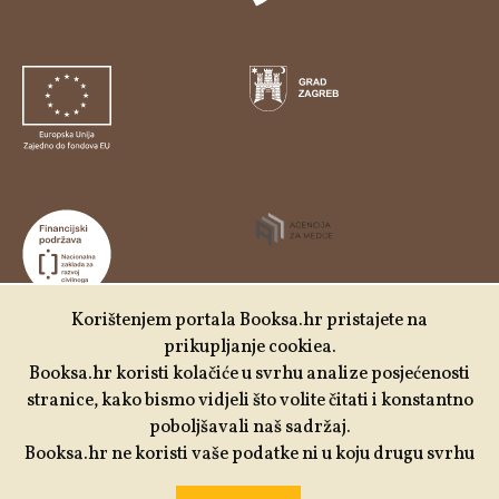
Korištenjem portala Booksa.hr pristajete na
prikupljanje cookiea.
Udruga Kulturtreger je korisnik institucionalne podrške
Booksa.hr koristi kolačiće u svrhu analize posjećenosti
Nacionalne zaklade za razvoj civilnoga društva za
stranice, kako bismo vidjeli što volite čitati i konstantno
stabilizaciju i/ili razvoj udruge u području demokratizacije i
poboljšavali naš sadržaj.
društvenog razvoja.
Booksa.hr ne koristi vaše podatke ni u koju drugu svrhu