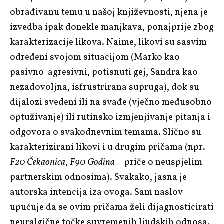
obrađivanu temu u našoj književnosti, njena je
izvedba ipak donekle manjkava, ponajprije zbog
karakterizacije likova. Naime, likovi su sasvim
određeni svojom situacijom (Marko kao
pasivno-agresivni, potisnuti gej, Sandra kao
nezadovoljna, isfrustrirana supruga), dok su
dijalozi svedeni ili na svađe (vječno međusobno
optuživanje) ili rutinsko izmjenjivanje pitanja i
odgovora o svakodnevnim temama. Slično su
karakterizirani likovi i u drugim pričama (npr.
F20 Čekaonica
,
F90 Godina
– priče o neuspjelim
partnerskim odnosima). Svakako, jasna je
autorska intencija iza ovoga. Sam naslov
upućuje da se ovim pričama želi dijagnosticirati
neuralgične točke suvremenih ljudskih odnosa.