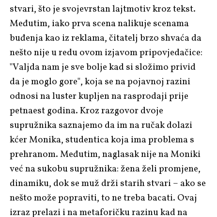
stvari, što je svojevrstan lajtmotiv kroz tekst.
Međutim, iako prva scena nalikuje scenama
buđenja kao iz reklama, čitatelj brzo shvaća da
nešto nije u redu ovom izjavom pripovjedačice:
"Valjda nam je sve bolje kad si složimo privid
da je moglo gore", koja se na pojavnoj razini
odnosi na luster kupljen na rasprodaji prije
petnaest godina. Kroz razgovor dvoje
supružnika saznajemo da im na ručak dolazi
kćer Monika, studentica koja ima problema s
prehranom. Međutim, naglasak nije na Moniki
već na sukobu supružnika: žena želi promjene,
dinamiku, dok se muž drži starih stvari – ako se
nešto može popraviti, to ne treba bacati. Ovaj
izraz prelazi i na metaforičku razinu kad na