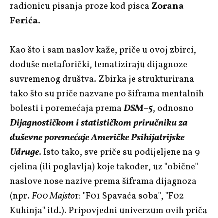
radionicu pisanja proze kod pisca
Zorana
Ferića
.
Kao što i sam naslov kaže, priče u ovoj zbirci,
doduše metaforički, tematiziraju dijagnoze
suvremenog društva. Zbirka je strukturirana
tako što su priče nazvane po šiframa mentalnih
bolesti i poremećaja prema
DSM–5
, odnosno
Dijagnostičkom i statističkom priručniku za
duševne poremećaje Američke Psihijatrijske
Udruge
. Isto tako, sve priče su podijeljene na 9
cjelina (ili poglavlja) koje također, uz "obične"
naslove nose nazive prema šiframa dijagnoza
(npr.
F00 Majsto
r: "F01 Spavaća soba", "F02
Kuhinja" itd.). Pripovjedni univerzum ovih priča