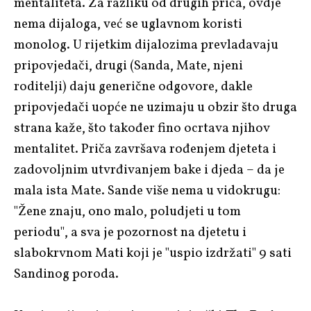
mentaliteta. Za razliku od drugih priča, ovdje
nema dijaloga, već se uglavnom koristi
monolog. U rijetkim dijalozima prevladavaju
pripovjedači, drugi (Sanda, Mate, njeni
roditelji) daju generične odgovore, dakle
pripovjedači uopće ne uzimaju u obzir što druga
strana kaže, što također fino ocrtava njihov
mentalitet. Priča završava rođenjem djeteta i
zadovoljnim utvrđivanjem bake i djeda – da je
mala ista Mate. Sande više nema u vidokrugu:
"Žene znaju, ono malo, poludjeti u tom
periodu", a sva je pozornost na djetetu i
slabokrvnom Mati koji je "uspio izdržati" 9 sati
Sandinog poroda.