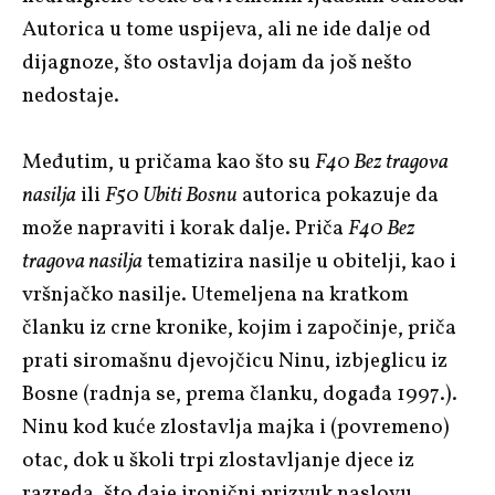
Autorica u tome uspijeva, ali ne ide dalje od
dijagnoze, što ostavlja dojam da još nešto
nedostaje.
Međutim, u pričama kao što su
F40 Bez tragova
nasilja
ili
F50 Ubiti Bosnu
autorica pokazuje da
može napraviti i korak dalje. Priča
F40 Bez
tragova nasilja
tematizira nasilje u obitelji, kao i
vršnjačko nasilje. Utemeljena na kratkom
članku iz crne kronike, kojim i započinje, priča
prati siromašnu djevojčicu Ninu, izbjeglicu iz
Bosne (radnja se, prema članku, događa 1997.).
Ninu kod kuće zlostavlja majka i (povremeno)
otac, dok u školi trpi zlostavljanje djece iz
razreda, što daje ironični prizvuk naslovu,