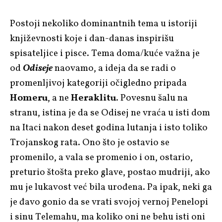
Postoji nekoliko dominantnih tema u istoriji
književnosti koje i dan-danas inspirišu
spisateljice i pisce. Tema doma/kuće važna je
od
Odiseje
naovamo, a ideja da se radi o
promenljivoj kategoriji očigledno pripada
Homeru
, a ne
Heraklitu
. Povesnu šalu na
stranu, istina je da se Odisej ne vraća u isti dom
na Itaci nakon deset godina lutanja i isto toliko
Trojanskog rata. Ono što je ostavio se
promenilo, a vala se promenio i on, ostario,
preturio štošta preko glave, postao mudriji, ako
mu je lukavost već bila urođena. Pa ipak, neki ga
je đavo gonio da se vrati svojoj vernoj Penelopi
i sinu Telemahu, ma koliko oni ne behu isti oni