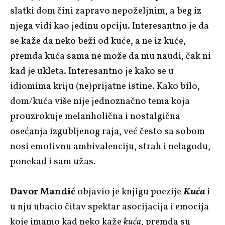
slatki dom čini zapravo nepoželjnim, a beg iz
njega vidi kao jedinu opciju. Interesantno je da
se kaže da neko beži od kuće, a ne iz kuće,
premda kuća sama ne može da mu naudi, čak ni
kad je ukleta. Interesantno je kako se u
idiomima kriju (ne)prijatne istine. Kako bilo,
dom/kuća više nije jednoznačno tema koja
prouzrokuje melanholična i nostalgična
osećanja izgubljenog raja, već često sa sobom
nosi emotivnu ambivalenciju, strah i nelagodu,
ponekad i sam užas.
Davor Mandić
objavio je knjigu poezije
Kuća
i
u nju ubacio čitav spektar asocijacija i emocija
koje imamo kad neko kaže
kuća
, premda su