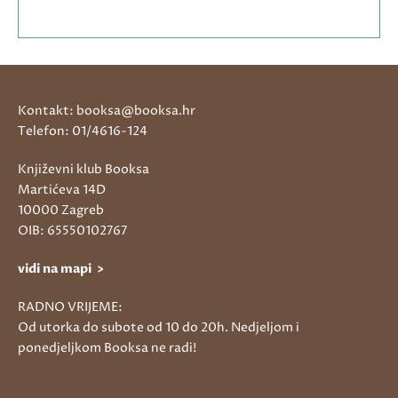
Kontakt: booksa@booksa.hr
Telefon: 01/4616-124
Književni klub Booksa
Martićeva 14D
10000 Zagreb
OIB: 65550102767
vidi na mapi >
RADNO VRIJEME:
Od utorka do subote od 10 do 20h. Nedjeljom i
ponedjeljkom Booksa ne radi!