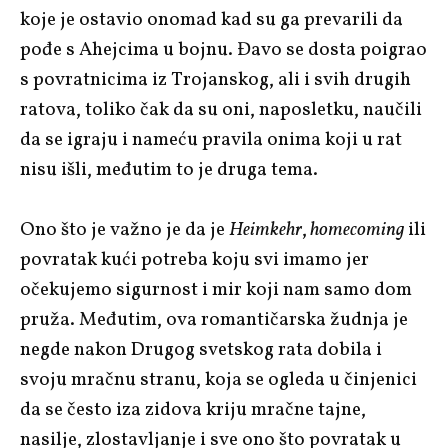
koje je ostavio onomad kad su ga prevarili da
pođe s Ahejcima u bojnu. Đavo se dosta poigrao
s povratnicima iz Trojanskog, ali i svih drugih
ratova, toliko čak da su oni, naposletku, naučili
da se igraju i nameću pravila onima koji u rat
nisu išli, međutim to je druga tema.
Ono što je važno je da je
Heimkehr
,
homecoming
ili
povratak kući potreba koju svi imamo jer
očekujemo sigurnost i mir koji nam samo dom
pruža. Međutim, ova romantičarska žudnja je
negde nakon Drugog svetskog rata dobila i
svoju mračnu stranu, koja se ogleda u činjenici
da se često iza zidova kriju mračne tajne,
nasilje, zlostavljanje i sve ono što povratak u