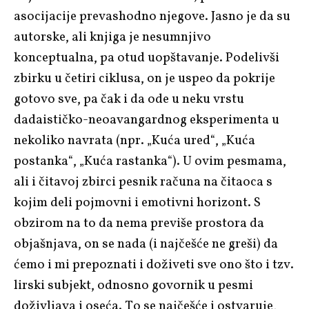
asocijacije prevashodno njegove. Jasno je da su
autorske, ali knjiga je nesumnjivo
konceptualna, pa otud uopštavanje. Podelivši
zbirku u četiri ciklusa, on je uspeo da pokrije
gotovo sve, pa čak i da ode u neku vrstu
dadaističko-neoavangardnog eksperimenta u
nekoliko navrata (npr. „Kuća ured“, „Kuća
postanka“, „Kuća rastanka“). U ovim pesmama,
ali i čitavoj zbirci pesnik računa na čitaoca s
kojim deli pojmovni i emotivni horizont. S
obzirom na to da nema previše prostora da
objašnjava, on se nada (i najčešće ne greši) da
ćemo i mi prepoznati i doživeti sve ono što i tzv.
lirski subjekt, odnosno govornik u pesmi
doživljava i oseća. To se najčešće i ostvaruje,