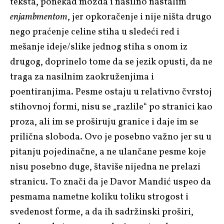
teksta, ponekad možda i nasilno nastalim
enjambmentom
, jer opkoračenje i nije ništa drugo
nego praćenje celine stiha u sledeći red i
mešanje ideje/slike jednog stiha s onom iz
drugog, doprinelo tome da se jezik opusti, da ne
traga za nasilnim zaokruženjima i
poentiranjima. Pesme ostaju u relativno čvrstoj
stihovnoj formi, nisu se „razlile“ po stranici kao
proza, ali im se proširuju granice i daje im se
prilična sloboda. Ovo je posebno važno jer su u
pitanju pojedinačne, a ne ulančane pesme koje
nisu posebno duge, štaviše nijedna ne prelazi
stranicu. To znači da je Davor Mandić uspeo da
pesmama nametne koliku toliku strogost i
svedenost forme, a da ih sadržinski proširi,