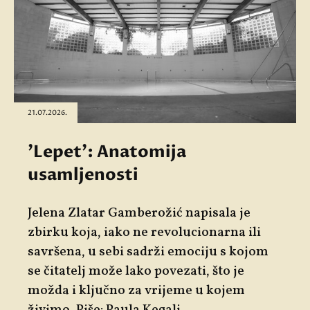
21.07.2026.
'Lepet': Anatomija
usamljenosti
Jelena Zlatar Gamberožić napisala je
zbirku koja, iako ne revolucionarna ili
savršena, u sebi sadrži emociju s kojom
se čitatelj može lako povezati, što je
možda i ključno za vrijeme u kojem
živimo. Piše: Paula Kegalj.