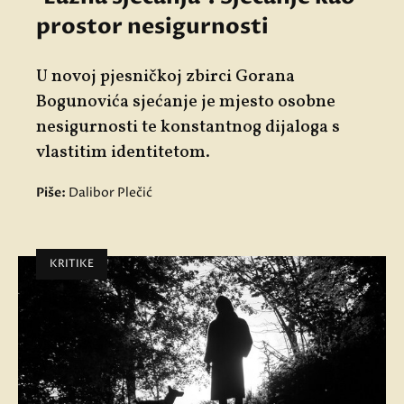
prostor nesigurnosti
U novoj pjesničkoj zbirci Gorana
Bogunovića sjećanje je mjesto osobne
nesigurnosti te konstantnog dijaloga s
vlastitim identitetom.
Piše:
Dalibor Plečić
KRITIKE