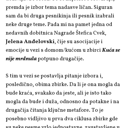
premda je izbor tema nadasve ličan. Siguran
sam da bi druga pesnikinja ili pesnik izabrali
neke druge teme. Pada mi na pamet jedna od
nedavnih dobitnica Nagrade Štefica Cvek,
Jelena Anđelovski
, čije su asocijacije i
emocije u vezi s domom/kućom u zbirci
Kuća se
nije mrdnula
potpuno drugačije.
S tim u vezi se postavlja pitanje izbora i,
posledično, obima zbirke. Da li je ona mogla da
bude kraća, svakako da jeste, ali je isto tako
mogla da bude i duža, odnosno da potakne i na
drugačija čitanja ključne metafore. To je
posebno vidljivo u prva dva ciklusa zbirke gde
su neke pesme vrlo jednostavne, zaustavljene u