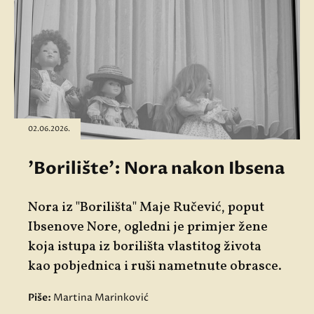
02.06.2026.
'Borilište': Nora nakon Ibsena
Nora iz "Borilišta" Maje Ručević, poput
Ibsenove Nore, ogledni je primjer žene
koja istupa iz borilišta vlastitog života
kao pobjednica i ruši nametnute obrasce.
Piše:
Martina Marinković