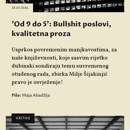
28.07.2026.
'Od 9 do 5': Bullshit poslovi,
kvalitetna proza
Usprkos povremenim manjkavostima, za
naše književnosti, koje sasvim rijetko
dubinski sondiraju temu suvremenog
otuđenog rada, zbirka Milje Šijakinjić
pravo je osvježenje!
Piše:
Maja Abadžija
KRITIKE