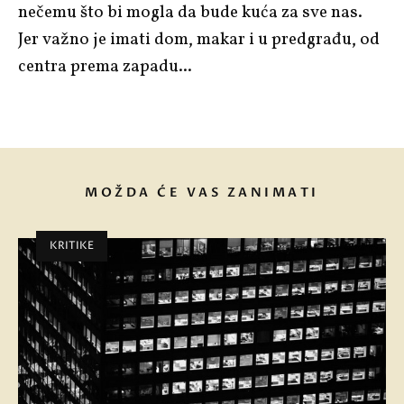
nečemu što bi mogla da bude kuća za sve nas.
Jer važno je imati dom, makar i u predgrađu, od
centra prema zapadu...
MOŽDA ĆE VAS ZANIMATI
KRITIKE