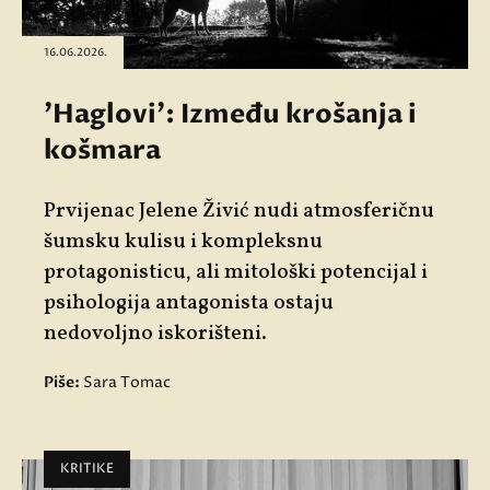
16.06.2026.
'Haglovi': Između krošanja i
košmara
Prvijenac Jelene Živić nudi atmosferičnu
šumsku kulisu i kompleksnu
protagonisticu, ali mitološki potencijal i
psihologija antagonista ostaju
nedovoljno iskorišteni.
Piše:
Sara Tomac
KRITIKE