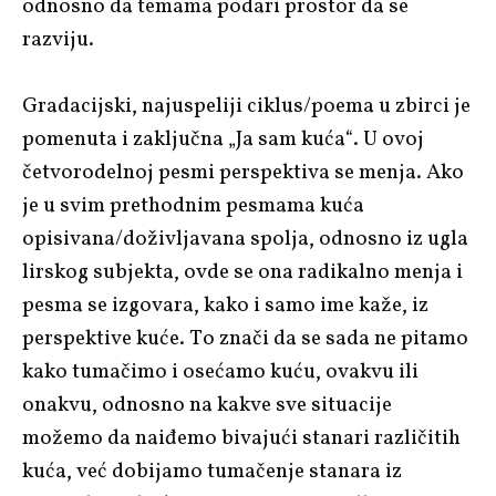
odnosno da temama podari prostor da se
razviju.
Gradacijski, najuspeliji ciklus/poema u zbirci je
pomenuta i zaključna „Ja sam kuća“. U ovoj
četvorodelnoj pesmi perspektiva se menja. Ako
je u svim prethodnim pesmama kuća
opisivana/doživljavana spolja, odnosno iz ugla
lirskog subjekta, ovde se ona radikalno menja i
pesma se izgovara, kako i samo ime kaže, iz
perspektive kuće. To znači da se sada ne pitamo
kako tumačimo i osećamo kuću, ovakvu ili
onakvu, odnosno na kakve sve situacije
možemo da naiđemo bivajući stanari različitih
kuća, već dobijamo tumačenje stanara iz