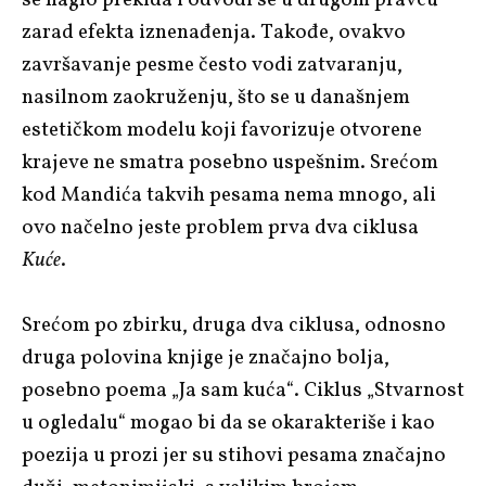
zarad efekta iznenađenja. Takođe, ovakvo
završavanje pesme često vodi zatvaranju,
nasilnom zaokruženju, što se u današnjem
estetičkom modelu koji favorizuje otvorene
krajeve ne smatra posebno uspešnim. Srećom
kod Mandića takvih pesama nema mnogo, ali
ovo načelno jeste problem prva dva ciklusa
Kuće
.
Srećom po zbirku, druga dva ciklusa, odnosno
druga polovina knjige je značajno bolja,
posebno poema „Ja sam kuća“. Ciklus „Stvarnost
u ogledalu“ mogao bi da se okarakteriše i kao
poezija u prozi jer su stihovi pesama značajno