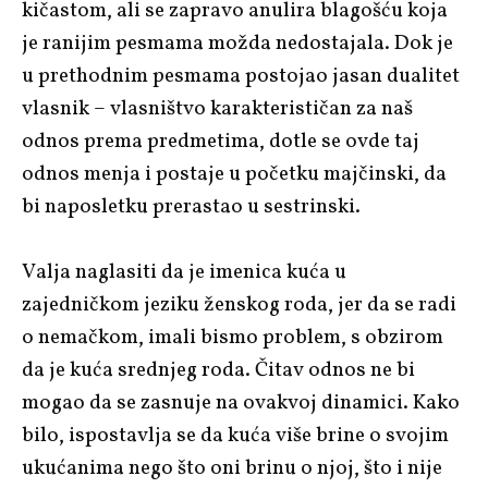
kičastom, ali se zapravo anulira blagošću koja
je ranijim pesmama možda nedostajala. Dok je
u prethodnim pesmama postojao jasan dualitet
vlasnik – vlasništvo karakterističan za naš
odnos prema predmetima, dotle se ovde taj
odnos menja i postaje u početku majčinski, da
bi naposletku prerastao u sestrinski.
Valja naglasiti da je imenica kuća u
zajedničkom jeziku ženskog roda, jer da se radi
o nemačkom, imali bismo problem, s obzirom
da je kuća srednjeg roda. Čitav odnos ne bi
mogao da se zasnuje na ovakvoj dinamici. Kako
bilo, ispostavlja se da kuća više brine o svojim
ukućanima nego što oni brinu o njoj, što i nije