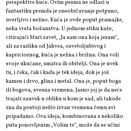
perspektive kuće. Ovim pesma ne odlazi u
fantastiku premda je oneobičavanje potpuno,
uverljivo i nežno. Kuća je ovde poput pramajke,
neka vrsta božanstva. U jednom stihu kaže,
citirajući Stari zavet, „Ja sam ona koja jesam“,
ali za razliku od Jahvea, osvetoljubivog i
kapricioznog, kuća je nežna i brižna. Ona voli
svoje ukućane, smatra ih obitelji. Ona je uvek
tu, i čeka, čak i kada je tek ideja, dok je još
kamen i drvo, glina i metal. Ona je, poput boga
ili bogova, svesna vremena. Jasno joj je da neće
trajati zauvek u obliku u kom je sad, ali takođe
zna da postoji nešto izvan vremena čemu svi
pripadamo. Ova ideja, kombinovana s nekoliko
puta ponovljenim „Volim te“, može da se učini