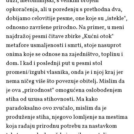
duži, metonimijski, s velikim brojem
opkoračenja, ali u poređenju s prethodna dva,
dobijamo celovitije pesme, one koje su „istekle“,
odnosno završene prirodno. Na primer, u meni
najdražoj pesmi čitave zbirke „Kućni otok“
metafore usmaljenosti i smrti, stoje nasuprot
onima koje se odnose na zajedništvo, toplinu i
dom. I kad i poslednji put u pesmi stol
promeni/izgubi vlasnika, onda je i njoj kraj jer
nema ničeg više što povezuje obitelj. Mislim da
je ova „prirodnost“ omogućena oslobođenjem
stiha od uzusa stihovnosti. Ma kako
paradoksalno ovo zvučalo, mislim da je
produženje stiha, njegovo lomljenje na mestima
koja rađaju prirodnu potrebu za nastavkom