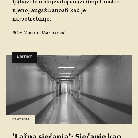
ljubavi te o slojevitoj snazi umjetnosti i
njenoj angažiranosti kad je
najpotrebnije.
Piše:
Martina Marinković
KRITIKE
07.07.2026.
'Lažna sjećanja': Sjećanje kao