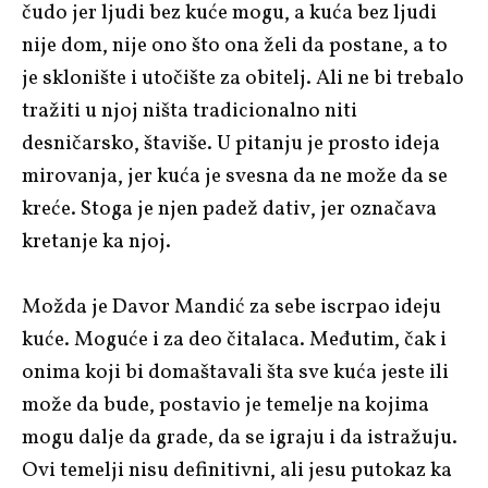
čudo jer ljudi bez kuće mogu, a kuća bez ljudi
nije dom, nije ono što ona želi da postane, a to
je sklonište i utočište za obitelj. Ali ne bi trebalo
tražiti u njoj ništa tradicionalno niti
desničarsko, štaviše. U pitanju je prosto ideja
mirovanja, jer kuća je svesna da ne može da se
kreće. Stoga je njen padež dativ, jer označava
kretanje ka njoj.
Možda je Davor Mandić za sebe iscrpao ideju
kuće. Moguće i za deo čitalaca. Međutim, čak i
onima koji bi domaštavali šta sve kuća jeste ili
može da bude, postavio je temelje na kojima
mogu dalje da grade, da se igraju i da istražuju.
Ovi temelji nisu definitivni, ali jesu putokaz ka