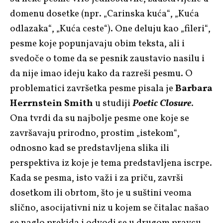
domenu dosetke (npr. „Carinska kuća“, „Kuća
odlazaka“, „Kuća ceste“). One deluju kao „fileri“,
pesme koje popunjavaju obim teksta, ali i
svedoče o tome da se pesnik zaustavio nasilu i
da nije imao ideju kako da razreši pesmu. O
problematici završetka pesme pisala je
Barbara
Herrnstein Smith
u studiji
Poetic Closure
.
Ona tvrdi da su najbolje pesme one koje se
završavaju prirodno, prostim „istekom“,
odnosno kad se predstavljena slika ili
perspektiva iz koje je tema predstavljena iscrpe.
Kada se pesma, isto važi i za priču, završi
dosetkom ili obrtom, što je u suštini veoma
slično, asocijativni niz u kojem se čitalac našao
se naglo prekida i odvodi se u drugom pravcu