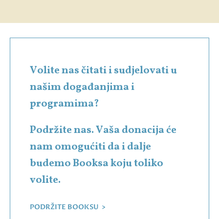
Volite nas čitati i sudjelovati u
našim događanjima i
programima?
Podržite nas. Vaša donacija će
nam omogućiti da i dalje
budemo Booksa koju toliko
volite.
PODRŽITE BOOKSU >