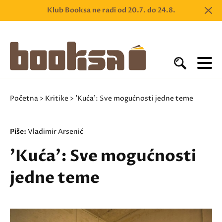
Klub Booksa ne radi od 20.7. do 24.8.
Početna
>
Kritike
> 'Kuća': Sve mogućnosti jedne teme
Piše:
Vladimir Arsenić
'Kuća': Sve mogućnosti
jedne teme