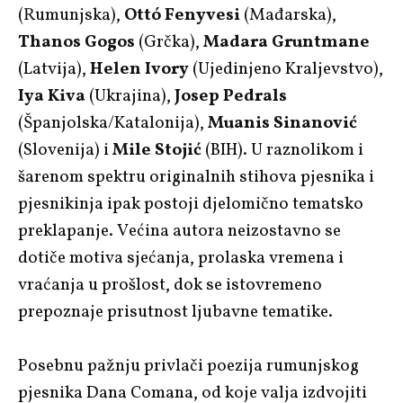
(Rumunjska),
Ottó Fenyvesi
(Mađarska),
Thanos Gogos
(Grčka),
Madara Gruntmane
(Latvija),
Helen Ivory
(Ujedinjeno Kraljevstvo),
Iya Kiva
(Ukrajina),
Josep Pedrals
(Španjolska/Katalonija),
Muanis Sinanović
(Slovenija) i
Mile Stojić
(BIH). U raznolikom i
šarenom spektru originalnih stihova pjesnika i
pjesnikinja ipak postoji djelomično tematsko
preklapanje. Većina autora neizostavno se
dotiče motiva sjećanja, prolaska vremena i
vraćanja u prošlost, dok se istovremeno
prepoznaje prisutnost ljubavne tematike.
Posebnu pažnju privlači poezija rumunjskog
pjesnika Dana Comana, od koje valja izdvojiti