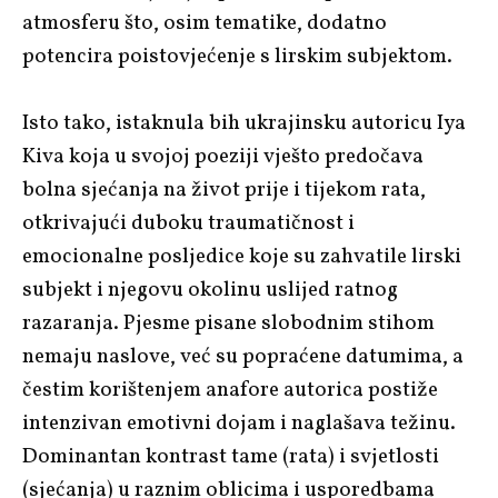
atmosferu što, osim tematike, dodatno
potencira poistovjećenje s lirskim subjektom.
Isto tako, istaknula bih ukrajinsku autoricu Iya
Kiva koja u svojoj poeziji vješto predočava
bolna sjećanja na život prije i tijekom rata,
otkrivajući duboku traumatičnost i
emocionalne posljedice koje su zahvatile lirski
subjekt i njegovu okolinu uslijed ratnog
razaranja. Pjesme pisane slobodnim stihom
nemaju naslove, već su popraćene datumima, a
čestim korištenjem anafore autorica postiže
intenzivan emotivni dojam i naglašava težinu.
Dominantan kontrast tame (rata) i svjetlosti
(sjećanja) u raznim oblicima i usporedbama