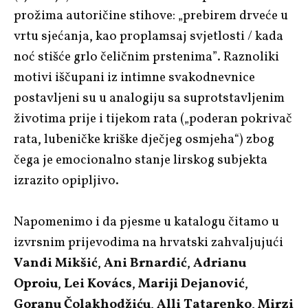
prožima autoričine stihove: „prebirem drveće u
vrtu sjećanja, kao proplamsaj svjetlosti / kada
noć stišće grlo čeličnim prstenima”. Raznoliki
motivi iščupani iz intimne svakodnevnice
postavljeni su u analogiju sa suprotstavljenim
životima prije i tijekom rata („poderan pokrivač
rata, lubeničke kriške dječjeg osmjeha“) zbog
čega je emocionalno stanje lirskog subjekta
izrazito opipljivo.
Napomenimo i da pjesme u katalogu čitamo u
izvrsnim prijevodima na hrvatski zahvaljujući
Vandi Mikšić
,
Ani Brnardić
,
Adrianu
Oproiu
,
Lei Kovács
,
Mariji Dejanović
,
Goranu Čolakhodžiću
,
Alli Tatarenko
,
Mirzi