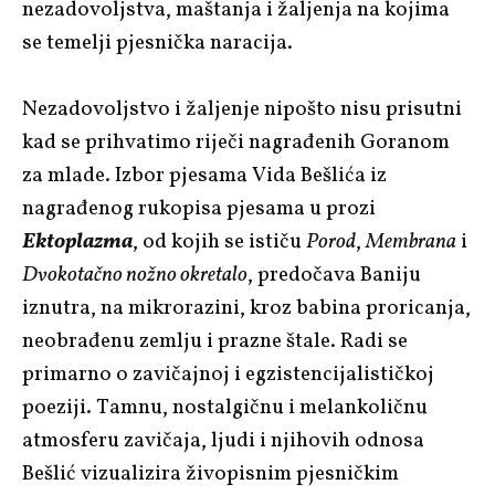
nezadovoljstva, maštanja i žaljenja na kojima
se temelji pjesnička naracija.
Nezadovoljstvo i žaljenje nipošto nisu prisutni
kad se prihvatimo riječi nagrađenih Goranom
za mlade. Izbor pjesama Vida Bešlića iz
nagrađenog rukopisa pjesama u prozi
Ektoplazma
, od kojih se ističu
Porod
,
Membrana
i
Dvokotačno nožno okretalo
, predočava Baniju
iznutra, na mikrorazini, kroz babina proricanja,
neobrađenu zemlju i prazne štale. Radi se
primarno o zavičajnoj i egzistencijalističkoj
poeziji. Tamnu, nostalgičnu i melankoličnu
atmosferu zavičaja, ljudi i njihovih odnosa
Bešlić vizualizira živopisnim pjesničkim