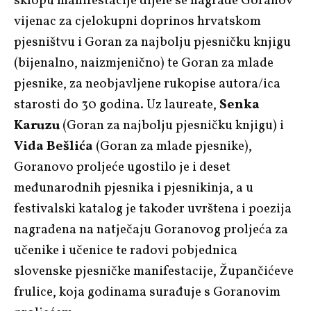
sklopu manifestacije dijele se nagrade Goranov
vijenac za cjelokupni doprinos hrvatskom
pjesništvu i Goran za najbolju pjesničku knjigu
(bijenalno, naizmjenično) te Goran za mlade
pjesnike, za neobjavljene rukopise autora/ica
starosti do 30 godina. Uz laureate,
Senka
Karuzu
(Goran za najbolju pjesničku knjigu) i
Vida Bešlića
(Goran za mlade pjesnike),
Goranovo proljeće ugostilo je i deset
međunarodnih pjesnika i pjesnikinja, a u
festivalski katalog je također uvrštena i poezija
nagrađena na natječaju Goranovog proljeća za
učenike i učenice te radovi pobjednica
slovenske pjesničke manifestacije, Župančićeve
frulice, koja godinama surađuje s Goranovim