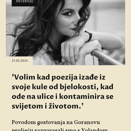
INTERVJU
21.03.2025.
'Volim kad poezija izađe iz
svoje kule od bjelokosti, kad
ode na ulice i kontaminira se
svijetom i životom.'
Povodom gostovanja na Goranovu
proljeću razgovarali smo s Yolandom