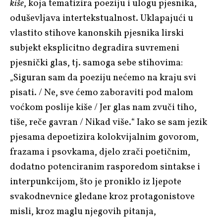
kiše
, koja tematizira poeziju i ulogu pjesnika,
oduševljava intertekstualnost. Uklapajući u
vlastito stihove kanonskih pjesnika lirski
subjekt eksplicitno degradira suvremeni
pjesnički glas, tj. samoga sebe stihovima:
„Siguran sam da poeziju nećemo na kraju svi
pisati. / Ne, sve ćemo zaboraviti pod malom
voćkom poslije kiše / Jer glas nam zvuči tiho,
tiše, reče gavran / Nikad više.“ Iako se sam jezik
pjesama depoetizira kolokvijalnim govorom,
frazama i psovkama, djelo zrači poetičnim,
dodatno potenciranim rasporedom sintakse i
interpunkcijom, što je proniklo iz ljepote
svakodnevnice gledane kroz protagonistove
misli, kroz maglu njegovih pitanja,