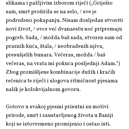
slikama i pažljivim izborom riječi („Griješio
sam, smrt proširila se na selo, / sve je
podređeno pokapanju. Nisam dosljedan stvoriti
novi život, / ovce već dvanaestu noć pripremaju
pogreb. Sada, / možda baš sada, stvoren sam od
praznih kuća, štala, / neobrađenih njiva,
presušjelih bunara. Večeras, možda / baš
večeras, na vrata mi pokuca posljednji Adam.“)
Zbog promišljene kombinacije dužih i kraćih
rečenica te riječi i slogova ritmičnost pjesama
nalik je kolokvijalnom govoru.
Gotovo u svakoj pjesmi prisutni su motivi
prirode, smrt i zaustavljenog života u Baniji
koji se istovremeno promijenio i ostao isti.