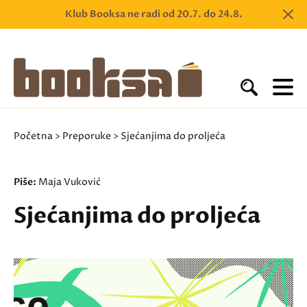
Klub Booksa ne radi od 20.7. do 24.8.
Početna
>
Preporuke
> Sjećanjima do proljeća
Piše:
Maja Vuković
Sjećanjima do proljeća