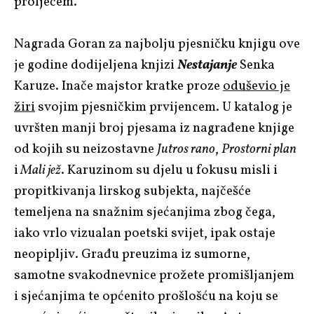
proljećem.
Nagrada Goran za najbolju pjesničku knjigu ove
je godine dodijeljena knjizi
Nestajanje
Senka
Karuze. Inače majstor kratke proze
oduševio je
žiri
svojim pjesničkim prvijencem. U katalog je
uvršten manji broj pjesama iz nagrađene knjige
od kojih su neizostavne
Jutros rano
,
Prostorni plan
i
Mali jež
. Karuzinom su djelu u fokusu misli i
propitkivanja lirskog subjekta, najčešće
temeljena na snažnim sjećanjima zbog čega,
iako vrlo vizualan poetski svijet, ipak ostaje
neopipljiv. Građu preuzima iz sumorne,
samotne svakodnevnice prožete promišljanjem
i sjećanjima te općenito prošlošću na koju se