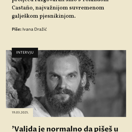
Castaño, najvažnijom suvremenom
galješkom pjesnikinjom.
Piše:
Ivana Dražić
INTERVJU
19.03.2025.
'Valjda je normalno da pišeš u