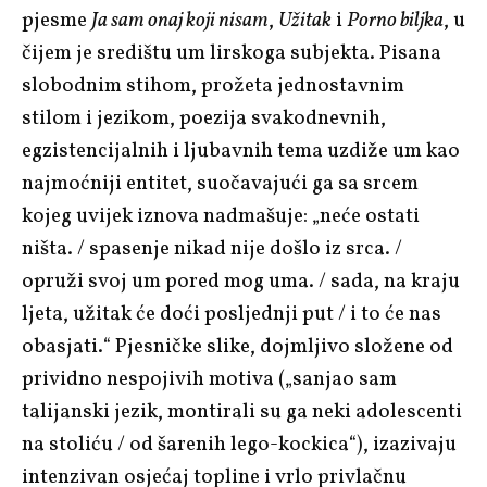
pjesme
Ja sam onaj koji nisam
,
Užitak
i
Porno biljka
, u
čijem je središtu um lirskoga subjekta. Pisana
slobodnim stihom, prožeta jednostavnim
stilom i jezikom, poezija svakodnevnih,
egzistencijalnih i ljubavnih tema uzdiže um kao
najmoćniji entitet, suočavajući ga sa srcem
kojeg uvijek iznova nadmašuje: „neće ostati
ništa. / spasenje nikad nije došlo iz srca. /
opruži svoj um pored mog uma. / sada, na kraju
ljeta, užitak će doći posljednji put / i to će nas
obasjati.“ Pjesničke slike, dojmljivo složene od
prividno nespojivih motiva („sanjao sam
talijanski jezik, montirali su ga neki adolescenti
na stoliću / od šarenih lego-kockica“), izazivaju
intenzivan osjećaj topline i vrlo privlačnu