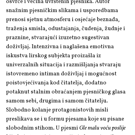
osvrće i većina uvrštenih pjesnika. Autor
snažnim pjesničkim slikama i usporedbama
prenosi sjetnu atmosferu i osjećaje beznađa,
traženja smisla, odustajanja, čuđenja, žudnje i
praznine, stvarajući izuzetno sugestivan
doživljaj. Intenzivna i naglašena emotivna
iskustva lirskog subjekta proizašla iz
univerzalnih situacija i razmišljanja stvaraju
istovremeno intiman doživljaj i mogućnost
poistovjećivanja kod čitatelja, dodatno
potaknut stalnim obraćanjem pjesničkog glasa
samom sebi, drugima i samom čitatelju.
Slobodno kolanje protagonistovih misli
preslikava se i u formu pjesama koje su pisane
slobodnim stihom. U pjesmi
Gle malu voću poslije