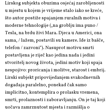
Lirskog subjekta obuzima osjećaj zarobljenosti
u mjestu u kojem je vrijeme stalo iako se kreće,
što autor postiže spajanjem ruralnih motiva i
moderne tehnologije („na groblju ima puno /
Tesla, na brdu živi Mara. Djeca u Americi, ona
sama, / lažem, postavili su kamere. Ide iz bašče,
telefon / zazvoni“). Nasuprot motivu smrti
postavljena je riječ kao jedina nada i jedini
stvoritelj novog života, jedini motiv koji spaja
nespojivo: proricanja i molitve, starost i embrij.
Lirski subjekt pripovijedanjem svakodnevnih
događaja paralelno, ponekad čak samo
implicitno, kontemplira o prolasku vremena,
smrti, prolaznosti i zaboravljanju. On je taj koji
uočava zamrznutost mjesta i razmišlja o