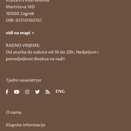
Književni klub Booksa
Martićeva 14D
10000 Zagreb
OIB: 65550102767
vidi na mapi >
RADNO VRIJEME:
Od utorka do subote od 10 do 20h. Nedjeljom i
ponedjeljkom Booksa ne radi!
Tjedni newsletter
ENG
O nama
Klupske informacije