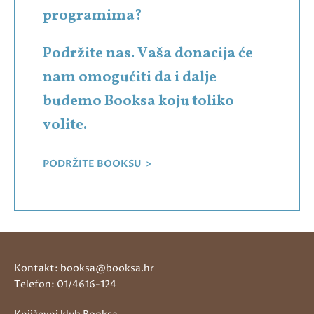
programima?
Podržite nas. Vaša donacija će
nam omogućiti da i dalje
budemo Booksa koju toliko
volite.
PODRŽITE BOOKSU >
Kontakt: booksa@booksa.hr
Telefon: 01/4616-124