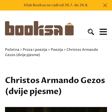
Klub Booksa ne radi od 20.7. do 24.8.
Početna
>
Proza i poezija
>
Poezija
> Christos Armando
Gezos (dvije pjesme)
Christos Armando Gezos
(dvije pjesme)