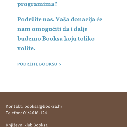
programima?
Podržite nas. Vaša donacija će
nam omogućiti da i dalje
budemo Booksa koju toliko
volite.
PODRŽITE BOOKSU >
Kontakt: booksa@booksa.hr
Telefon: 01/4616-124
Književni klub Booksa