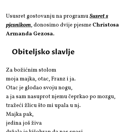
Ususret gostovanju na programu
Susret s
pjesnikom
, donosimo dvije pjesme
Christosa
Armanda Gezosa.
Obiteljsko slavlje
Za božićnim stolom
moja majka, otac, Franz i ja.
Otac je glodao svoju nogu,
a ja sam nasuprot njemu čeprkao po mozgu,
tražeći žlicu što mi upala u nj.
Majka pak,
jedina još živa
držala je kišobran da nas spasi