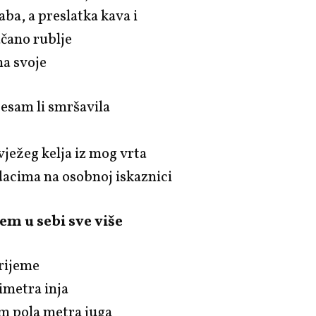
aba, a preslatka kava i
ačano rublje
na svoje
jesam li smršavila
m
ježeg kelja iz mog vrta
dacima na osobnoj iskaznici
m u sebi sve više
rijeme
imetra inja
am pola metra juga