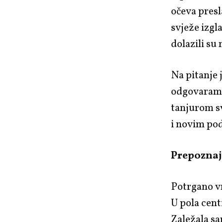
očeva presl
svježe izgl
dolazili su 
Na pitanje 
odgovara
tanjurom sv
i novim po
Prepoznaje
Potrgano v
U pola cent
Zaležala s