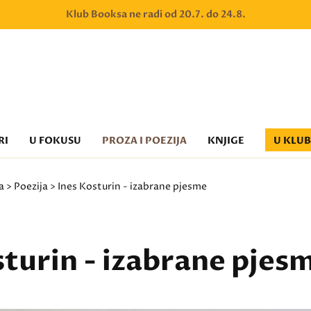
Klub Booksa ne radi od 20.7. do 24.8.
RI
U FOKUSU
PROZA I POEZIJA
KNJIGE
U KLU
a
>
Poezija
> Ines Kosturin - izabrane pjesme
sturin - izabrane pjes