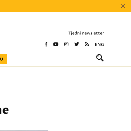
Tjedni newsletter
ENG
BU
me