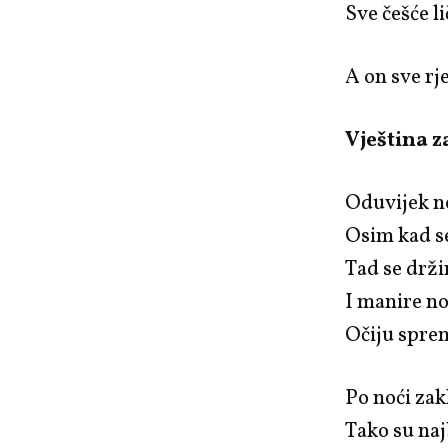
Sve češće l
A on sve rj
Vještina 
Oduvijek n
Osim kad s
Tad se drž
I manire no
Očiju spre
Po noći za
Tako su naj