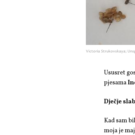
Victoria Strukovskaya; Uns
Ususret go
pjesama
In
Dječje sla
Kad sam bil
moja je maj