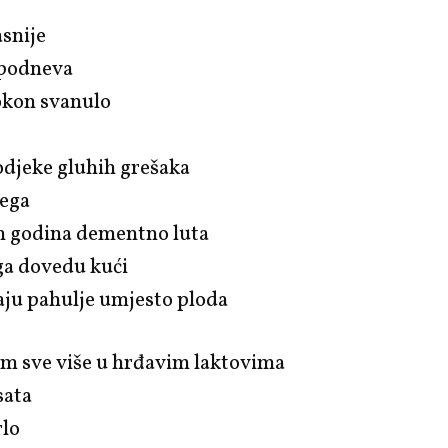
asnije
 podneva
okon svanulo
odjeke gluhih grešaka
jega
ih godina dementno luta
ga dovedu kući
aju pahulje umjesto ploda
m sve više u hrđavim laktovima
sata
rlo