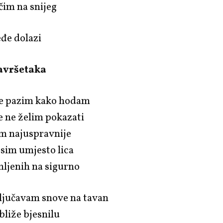
ičim na snijeg
eđe dolazi
završetaka
e pazim kako hodam
e ne želim pokazati
im najuspravnije
sim umjesto lica
mljenih na sigurno
ključavam snove na tavan
bliže bjesnilu