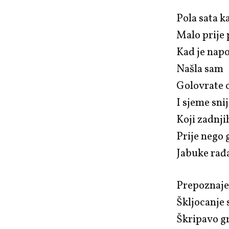
Pola sata k
Malo prije
Kad je nap
Našla sam
Golovrate 
I sjeme sni
Koji zadnj
Prije nego 
Jabuke rađ
Prepoznaje
Škljocanje 
Škripavo g