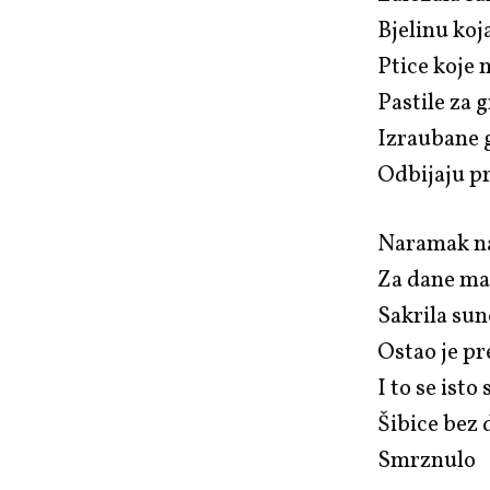
Bjelinu koj
Ptice koje 
Pastile za 
Izraubane g
Odbijaju pr
Naramak na
Za dane m
Sakrila sun
Ostao je pr
I to se isto
Šibice bez 
Smrznulo