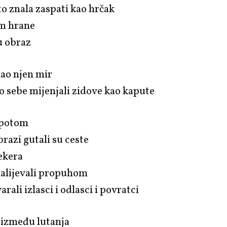
to znala zaspati kao hrčak
em hrane
u obraz
mao njen mir
 sebe mijenjali zidove kao kapute
potom
razi gutali su ceste
ekera
 zalijevali propuhom
arali izlasci i odlasci i povratci
između lutanja