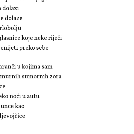
a dolazi
ne dolaze
grlobolju
lasnice koje neke riječi
enijeti preko sebe
ranči u kojima sam
amurnih sumornih zora
ce
eko noći u autu
 sunce kao
djevojčice