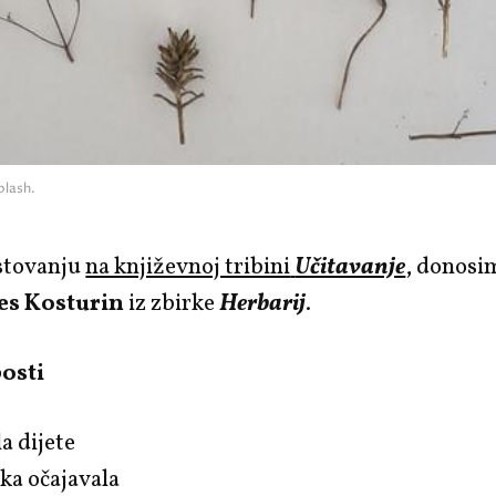
plash.
stovanju
na književnoj tribini
Učitavanje
, donosi
es Kosturin
iz zbirke
Herbarij
.
bosti
a dijete
ka očajavala