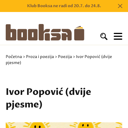
Klub Booksa ne radi od 20.7. do 24.8.
Početna
>
Proza i poezija
>
Poezija
> Ivor Popović (dvije
pjesme)
Ivor Popović (dvije
pjesme)