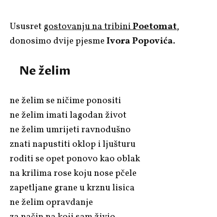
Ususret
gostovanju na tribini
Poetomat
,
donosimo dvije pjesme
Ivora Popovića
.
Ne želim
ne želim se ničime ponositi
ne želim imati lagodan život
ne želim umrijeti ravnodušno
znati napustiti oklop i ljušturu
roditi se opet ponovo kao oblak
na krilima rose koju nose pčele
zapetljane grane u krznu lisica
ne želim opravdanje
za način na koji sam živio