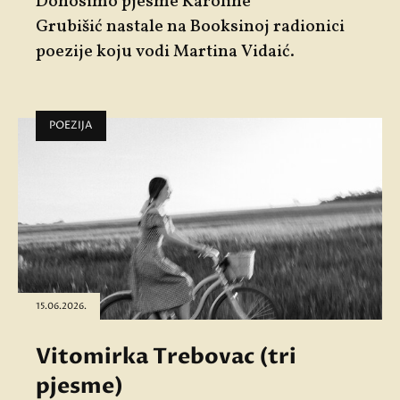
Donosimo pjesme
Karoline
Grubišić
nastale na Booksinoj radionici
poezije koju vodi
Martina Vidaić
.
POEZIJA
15.06.2026.
Vitomirka Trebovac (tri
pjesme)