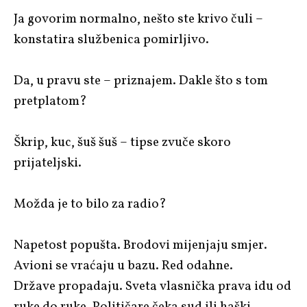
Ja govorim normalno, nešto ste krivo čuli –
konstatira službenica pomirljivo.
Da, u pravu ste – priznajem. Dakle što s tom
pretplatom?
Škrip, kuc, šuš šuš – tipse zvuče skoro
prijateljski.
Možda je to bilo za radio?
Napetost popušta. Brodovi mijenjaju smjer.
Avioni se vraćaju u bazu. Red odahne.
Države propadaju. Sveta vlasnička prava idu od
ruke do ruke. Političare čeka sud ili haški