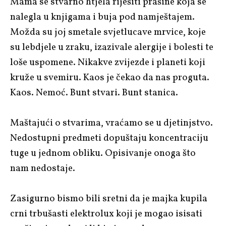
Mama se stvarno htjela riješiti prašine koja se
nalegla u knjigama i buja pod namještajem.
Možda su joj smetale svjetlucave mrvice, koje
su lebdjele u zraku, izazivale alergije i bolesti te
loše uspomene. Nikakve zvijezde i planeti koji
kruže u svemiru. Kaos je čekao da nas proguta.
Kaos. Nemoć. Bunt stvari. Bunt stanica.
Maštajući o stvarima, vraćamo se u djetinjstvo.
Nedostupni predmeti dopuštaju koncentraciju
tuge u jednom obliku. Opisivanje onoga što
nam nedostaje.
Zasigurno bismo bili sretni da je majka kupila
crni trbušasti elektrolux koji je mogao isisati