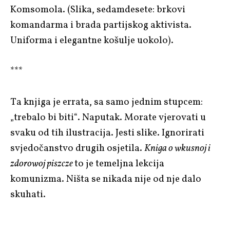
Komsomola. (Slika, sedamdesete: brkovi
komandarma i brada partijskog aktivista.
Uniforma i elegantne košulje uokolo).
***
Ta knjiga je errata, sa samo jednim stupcem:
„trebalo bi biti“. Naputak. Morate vjerovati u
svaku od tih ilustracija. Jesti slike. Ignorirati
svjedočanstvo drugih osjetila.
Kniga o wkusnoj i
zdorowoj piszcze
to je temeljna lekcija
komunizma. Ništa se nikada nije od nje dalo
skuhati.