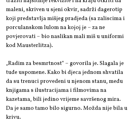
tražiti najsitnije rekvizite i na kraju otkriti da
maleni, skriven u sjeni okvir, sadrži dagerotip
koji predstavlja mišjeg pradjeda (sa zaliscima i
porculanskom lulom na kojoj je – za ne
povjerovati – bio naslikan mali miš u uniformi
kod Mausterlitza).
„Radim za besmrtnost“ – govorila je. Slagala je
tuđe uspomene. Kako bi djeca jednom shvatila
da su trenuci provedeni u njenom stanu, među
knjigama s ilustracijama i filmovima na
kazetama, bili jedino vrijeme savršenog mira.
Da je samo tamo bilo sigurno. Možda nije bila u
krivu.