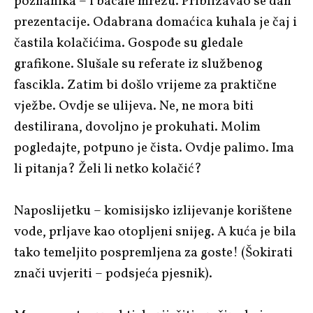
poznanika – i bacale mrežu. Približavao se dan
prezentacije. Odabrana domaćica kuhala je čaj i
častila kolačićima. Gospođe su gledale
grafikone. Slušale su referate iz službenog
fascikla. Zatim bi došlo vrijeme za praktične
vježbe. Ovdje se ulijeva. Ne, ne mora biti
destilirana, dovoljno je prokuhati. Molim
pogledajte, potpuno je čista. Ovdje palimo. Ima
li pitanja? Želi li netko kolačić?
Naposlijetku – komisijsko izlijevanje korištene
vode, prljave kao otopljeni snijeg. A kuća je bila
tako temeljito pospremljena za goste! (Šokirati
znači uvjeriti – podsjeća pjesnik).