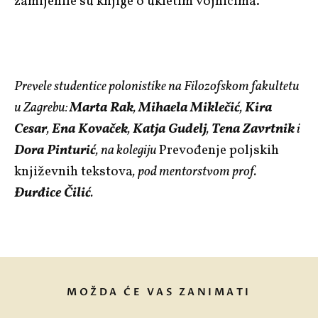
zamijenile su knjige o ukletim vojnicima.
Prevele studentice polonistike na Filozofskom fakultetu
u Zagrebu:
Marta Rak
,
Mihaela Miklečić
,
Kira
Cesar
,
Ena Kovaček
,
Katja Gudelj
,
Tena Zavrtnik
i
Dora Pinturić
, na kolegiju
Prevođenje poljskih
književnih tekstova
, pod mentorstvom prof.
Đurđice Čilić
.
MOŽDA ĆE VAS ZANIMATI