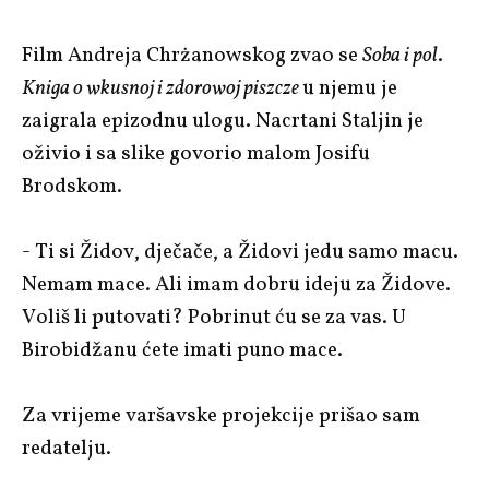
Film Andreja Chrżanowskog zvao se
Soba i pol
.
Kniga o wkusnoj i zdorowoj piszcze
u njemu je
zaigrala epizodnu ulogu. Nacrtani Staljin je
oživio i sa slike govorio malom Josifu
Brodskom.
- Ti si Židov, dječače, a Židovi jedu samo macu.
Nemam mace. Ali imam dobru ideju za Židove.
Voliš li putovati? Pobrinut ću se za vas. U
Birobidžanu ćete imati puno mace.
Za vrijeme varšavske projekcije prišao sam
redatelju.