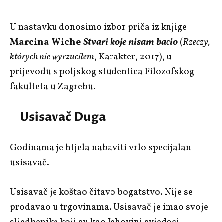
U nastavku donosimo izbor priča iz knjige
Marcina Wiche
Stvari koje nisam bacio
(
Rzeczy,
których nie wyrzuciłem
, Karakter, 2017), u
prijevodu s poljskog studentica Filozofskog
fakulteta u Zagrebu.
Usisavač Duga
Godinama je htjela nabaviti vrlo specijalan
usisavač.
Usisavač je koštao čitavo bogatstvo. Nije se
prodavao u trgovinama. Usisavač je imao svoje
sljedbenike koji su kao Jehovini svjedoci