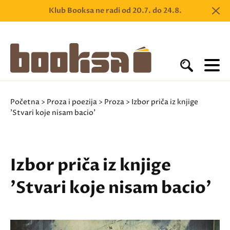
Klub Booksa ne radi od 20.7. do 24.8.
Početna
>
Proza i poezija
>
Proza
> Izbor priča iz knjige
'Stvari koje nisam bacio'
Izbor priča iz knjige
'Stvari koje nisam bacio'