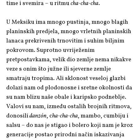
time i svemira – u ritmu
cha-cha-cha
.
U Meksiku ima mnogo pustinja, mnogo blagih
planinskih predjela, mnogo vrletnih planinskih
lanaca prekrivenih trnovitim i suhim biljnim
pokrovom. Suprotno uvriježenim
pretpostavkama, velik dio zemlje nema nikakve
veze s onim što južne ili sjeverne zemlje
smatraju tropima. Ali sklonost veseloj glazbi
dolazi nam od plodonosne i sretne okolnosti da
su nam blizu naše obale i karipsko podneblje.
Valovi su nam, između ostalih brojnih ritmova,
donosili
danzón
, c
ha-cha-cha
, mambo, cumbiju i
salsu – do nas je stigao i bolero koji nam je kroz
generacije postao prirodni način iskazivanja