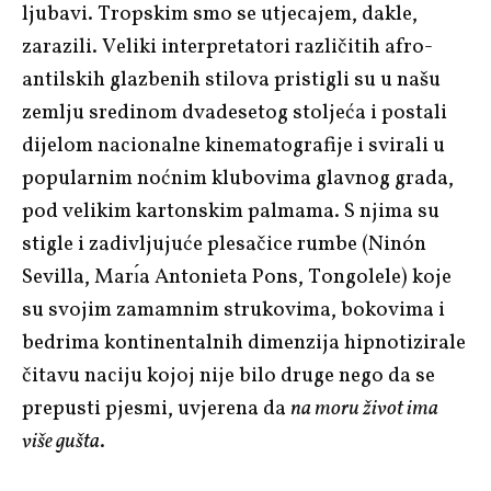
ljubavi. Tropskim smo se utjecajem, dakle,
zarazili. Veliki interpretatori različitih afro-
antilskih glazbenih stilova pristigli su u našu
zemlju sredinom dvadesetog stoljeća i postali
dijelom nacionalne kinematografije i svirali u
popularnim noćnim klubovima glavnog grada,
pod velikim kartonskim palmama. S njima su
stigle i zadivljujuće plesačice rumbe (Ninón
Sevilla, Marı́a Antonieta Pons, Tongolele) koje
su svojim zamamnim strukovima, bokovima i
bedrima kontinentalnih dimenzija hipnotizirale
čitavu naciju kojoj nije bilo druge nego da se
prepusti pjesmi, uvjerena da
na moru život ima
više gušta
.