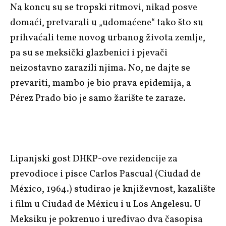
Na koncu su se tropski ritmovi, nikad posve
domaći, pretvarali u „udomaćene“ tako što su
prihvaćali teme novog urbanog života zemlje,
pa su se meksički glazbenici i pjevači
neizostavno zarazili njima. No, ne dajte se
prevariti, mambo je bio prava epidemija, a
Pérez Prado bio je samo žarište te zaraze.
Lipanjski gost DHKP-ove rezidencije za
prevodioce i pisce Carlos Pascual (Ciudad de
México, 1964.) studirao je književnost, kazalište
i film u Ciudad de Méxicu i u Los Angelesu. U
Meksiku je pokrenuo i uređivao dva časopisa