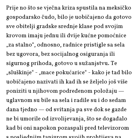
Prije no što se vječna kriza spustila na meksičko
gospodarsko čudo, bilo je uobičajeno da gotovo
sve obitelji gradske srednje klase pod svojim
krovom imaju jednu ili dvije kućne pomoćnice
„za stalno“, odnosno, radnice pristigle sa sela
bez ugovora, bez socijalnog osiguranja ili
sigurnog prihoda, gotovo u sužanjstvu. Te
„sluškinje“ - „mace pokućarice“ - kako je tad bilo
uobičajeno nazivati ih kad ih se željelo još više
poniziti u njihovom podređenom položaju —
uglavnom su bile sa sela i radile su i do sedam
dana tjedno — od svitanja pa sve dok se gazde
ne bi umorile od izvolijevanja, što se događalo
kad bi oni napokon pozaspali pred televizorom
s posljednjim tanjurom svojih prohtijeva na