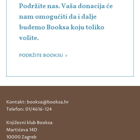
Podržite nas. Vaša donacija će
nam omogućiti da i dalje
budemo Booksa koju toliko
volite.
PODRŽITE BOOKSU >
Kontakt: booksa@booksa.hr
Telefon: 01/4616-124
Književni klub Booksa
Martićeva 14D
10000 Zagreb