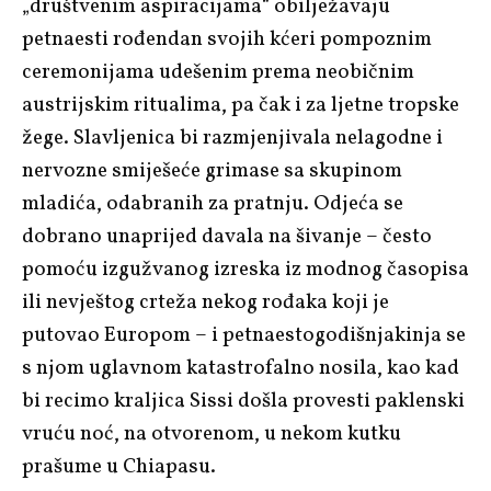
„društvenim aspiracijama“ obilježavaju
petnaesti rođendan svojih kćeri pompoznim
ceremonijama udešenim prema neobičnim
austrijskim ritualima, pa čak i za ljetne tropske
žege. Slavljenica bi razmjenjivala nelagodne i
nervozne smiješeće grimase sa skupinom
mladića, odabranih za pratnju. Odjeća se
dobrano unaprijed davala na šivanje – često
pomoću izgužvanog izreska iz modnog časopisa
ili nevještog crteža nekog rođaka koji je
putovao Europom – i petnaestogodišnjakinja se
s njom uglavnom katastrofalno nosila, kao kad
bi recimo kraljica Sissi došla provesti paklenski
vruću noć, na otvorenom, u nekom kutku
prašume u Chiapasu.