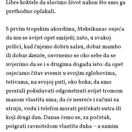
Libre koktele da slavimo život nakon što smo ga
prethodno oplakali.
S prvim tropskim akordima, Meksikanac osjeća
da mu se svijet opet smiješi; zato, u svakoj
prilici, kad čujemo dobru salsu, dobar mambo
ili dobar
danzón
, osvrnemo se oko sebe da se
uvjerimo da se i s drugima događa isto: da opet
osjećamo čitav svemir u svojim zglobovima,
tetivama, na svojoj puti, oko boka; da smo
prestali pokušavati odgonetnuti svijet tromom
masom vlastita uma; da će nesreće i računi za
struju, vodu i telefon morati pričekati sutra ili
koji drugi dan. Danas ćemo se, za početak,
poigrati ravnotežom vlastita duha – a samim