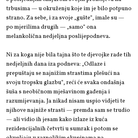
trbusima — u okruženju koje im je bilo potpuno
strano. Za sebe, i za svoje „gušte“, imale su —
po mjerilima drugih — „samo“ ona
melankolična nedjeljna poslijepodneva.
Ni za koga nije bila tajna što te djevojke rade tih
nedjeljnih dana iza podneva: „Odlaze i
prepuštaju se najnižim strastima plešući na
svoju tropsku glazbu“, reći će svaka ondašnja
šuša s neobičnom mješavinom gađenja i
razumijevanja. Ja nikad nisam uspio vidjeti te
njihove najniže strasti — premda sam se trudio
— ali vidio ih jesam kako izlaze iz kuća
rezidencijalnih četvrti u sumrak i potom se
okupljaju u raznolikim skupinama na