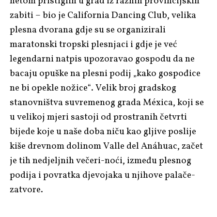
netom pristiglih u grad iz raznih provincijskih
zabiti – bio je California Dancing Club, velika
plesna dvorana gdje su se organizirali
maratonski tropski plesnjaci i gdje je već
legendarni natpis upozoravao gospodu da ne
bacaju opuške na plesni podij „kako gospođice
ne bi opekle nožice“. Velik broj gradskog
stanovništva suvremenog grada Méxica, koji se
u velikoj mjeri sastoji od prostranih četvrti
bijede koje u naše doba niču kao gljive poslije
kiše drevnom dolinom Valle del Anáhuac, začet
je tih nedjeljnih večeri-noći, između plesnog
podija i povratka djevojaka u njihove palače-
zatvore.