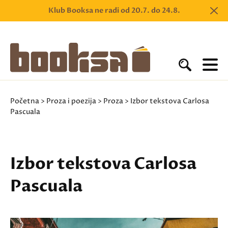
Klub Booksa ne radi od 20.7. do 24.8.
Početna
>
Proza i poezija
>
Proza
> Izbor tekstova Carlosa
Pascuala
Izbor tekstova Carlosa
Pascuala