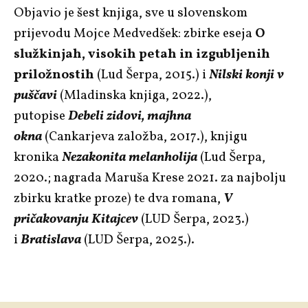
Objavio je šest knjiga, sve u slovenskom
prijevodu Mojce Medvedšek: zbirke eseja
O
služkinjah, visokih petah in izgubljenih
priložnostih
(Lud Šerpa, 2015.) i
Nilski konji v
puščavi
(Mladinska knjiga, 2022.),
putopise
Debeli zidovi, majhna
okna
(Cankarjeva založba, 2017.), knjigu
kronika
Nezakonita melanholija
(Lud Šerpa,
2020.; nagrada Maruša Krese 2021. za najbolju
zbirku kratke proze) te dva romana,
V
pričakovanju Kitajcev
(LUD Šerpa, 2023.)
i
Bratislava
(LUD Šerpa, 2025.).