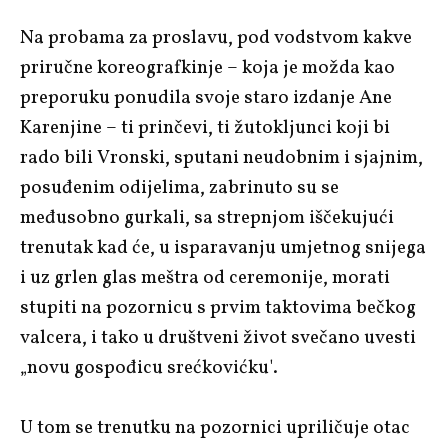
Na probama za proslavu, pod vodstvom kakve
priručne koreografkinje – koja je možda kao
preporuku ponudila svoje staro izdanje Ane
Karenjine – ti prinčevi, ti žutokljunci koji bi
rado bili Vronski, sputani neudobnim i sjajnim,
posuđenim odijelima, zabrinuto su se
međusobno gurkali, sa strepnjom iščekujući
trenutak kad će, u isparavanju umjetnog snijega
i uz grlen glas meštra od ceremonije, morati
stupiti na pozornicu s prvim taktovima bečkog
valcera, i tako u društveni život svečano uvesti
„novu gospođicu srećkovićku'.
U tom se trenutku na pozornici upriličuje otac