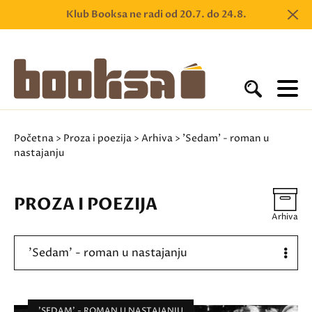
Klub Booksa ne radi od 20.7. do 24.8.
Početna
>
Proza i poezija
>
Arhiva
> 'Sedam' - roman u
nastajanju
PROZA I POEZIJA
Arhiva
'Sedam' - roman u nastajanju
'SEDAM' - ROMAN U NASTAJANJU