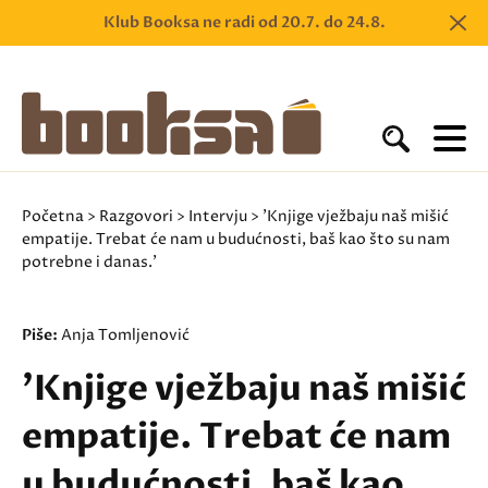
Klub Booksa ne radi od 20.7. do 24.8.
Početna
>
Razgovori
>
Intervju
> 'Knjige vježbaju naš mišić
empatije. Trebat će nam u budućnosti, baš kao što su nam
potrebne i danas.'
Piše:
Anja Tomljenović
'Knjige vježbaju naš mišić
empatije. Trebat će nam
u budućnosti, baš kao