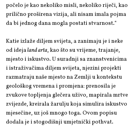
počelo je kao nekoliko misli, nekoliko riječi, kao
prilično proširena vizija, ali nisam imala pojma
da bi jednog dana mogla postati stvarnost.“
Katie izlaže diljem svijeta, a zanimaju je i neke
od ideja
land arta
, kao što su vrijeme, trajanje,
mjesto i iskustvo. U suradnji sa znanstvenicima
i istraživačima diljem svijeta, njezini projekti
razmatraju naše mjesto na Zemlji u kontekstu
geološkog vremena i promjena: prenosila je
zvukove topljenja glečera uživo, mapirala mrtve
zvijezde, kreirala žarulju koja simulira iskustvo
mjesečine, uz još mnogo toga. Ovom popisu
dodala je i stogodišnji umjetnički pothvat.