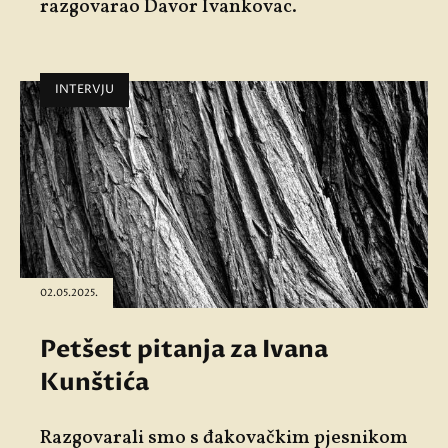
razgovarao Davor Ivankovac.
INTERVJU
02.05.2025.
Petšest pitanja za Ivana
Kunštića
Razgovarali smo s đakovačkim pjesnikom