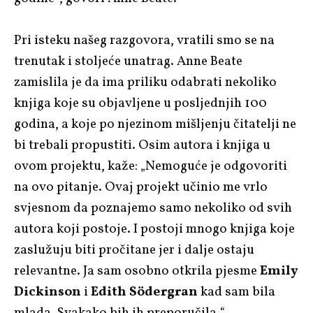
Pri isteku našeg razgovora, vratili smo se na
trenutak i stoljeće unatrag. Anne Beate
zamislila je da ima priliku odabrati nekoliko
knjiga koje su objavljene u posljednjih 100
godina, a koje po njezinom mišljenju čitatelji ne
bi trebali propustiti. Osim autora i knjiga u
ovom projektu, kaže: „Nemoguće je odgovoriti
na ovo pitanje. Ovaj projekt učinio me vrlo
svjesnom da poznajemo samo nekoliko od svih
autora koji postoje. I postoji mnogo knjiga koje
zaslužuju biti pročitane jer i dalje ostaju
relevantne. Ja sam osobno otkrila pjesme
Emily
Dickinson
i
Edith Södergran
kad sam bila
mlada. Svakako bih ih preporučila.“