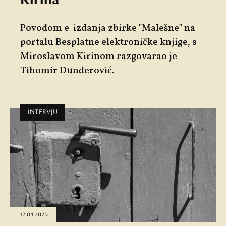
Kirina
Povodom e-izdanja zbirke
"
Malešne"
na
portalu
Besplatne elektroničke knjige,
s
Miroslavom Kirinom
razgovarao je
Tihomir Dunđerović
.
INTERVJU
17.04.2025.