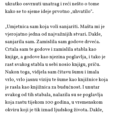
ukratko osvrnuti unatrag i reći nešto o tome
kako se to sjeme ideje prvotno „uhvatilo“.
„Umjetnica sam koja voli sanjariti. Mašta mi je
vjerojatno jedna od najvažnijih stvari. Dakle,
sanjarila sam. Zamislila sam godove drveća.
Crtala sam te godove i zamislila stabla kao
knjige, a godove kao njezina poglavlja, i tako je
rast svakog stabla u sebi nosio knjigu, priču.
Nakon toga, vidjela sam čitavu šumu i imala
vrlo, vrlo jasnu viziju te šume kao knjižnice koja
je rasla kao knjižnica za budućnost. I unutar
svakog od tih stabala, nalazila su se poglavlja
koja rastu tijekom 100 godina, u vremenskom
okviru koji je tik iznad ljudskog života. Dakle,