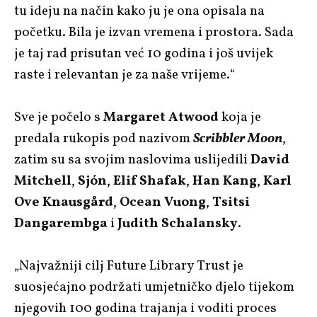
tu ideju na način kako ju je ona opisala na
početku. Bila je izvan vremena i prostora. Sada
je taj rad prisutan već 10 godina i još uvijek
raste i relevantan je za naše vrijeme.“
Sve je počelo s
Margaret Atwood
koja je
predala rukopis pod nazivom
Scribbler Moon
,
zatim su sa svojim naslovima uslijedili
David
Mitchell
,
Sjón
,
Elif Shafak
,
Han Kang
,
Karl
Ove Knausgård
,
Ocean Vuong
,
Tsitsi
Dangarembga
i
Judith Schalansky
.
„Najvažniji cilj Future Library Trust je
suosjećajno podržati umjetničko djelo tijekom
njegovih 100 godina trajanja i voditi proces