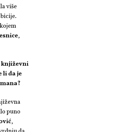
la više
bicije.
u kojem
esnice
,
 književni
e li da je
 romana?
njiževna
ilo puno
ović
,
tvrdnju da