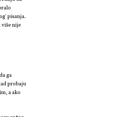
oralo
og' pisanja.
 više nije
da ga
-tad probaju
im, a ako