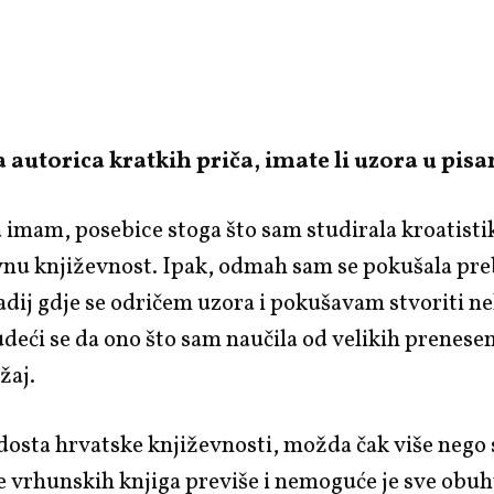
autorica kratkih priča, imate li uzora u pisa
imam, posebice stoga što sam studirala kroatistik
nu književnost. Ipak, odmah sam se pokušala preb
tadij gdje se odričem uzora i pokušavam stvoriti ne
udeći se da ono što sam naučila od velikih prenese
ažaj.
dosta hrvatske književnosti, možda čak više nego 
e vrhunskih knjiga previše i nemoguće je sve obuh