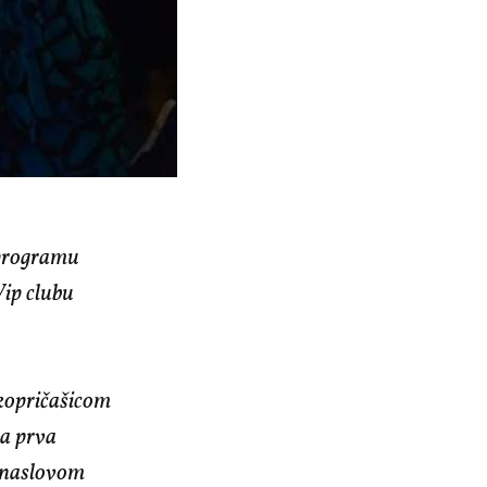
 programu
Vip clubu
kopričašicom
na prva
od naslovom