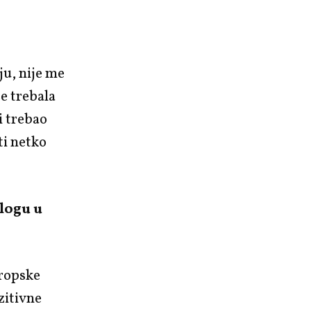
ju, nije me
e trebala
i trebao
ti netko
ulogu u
uropske
zitivne