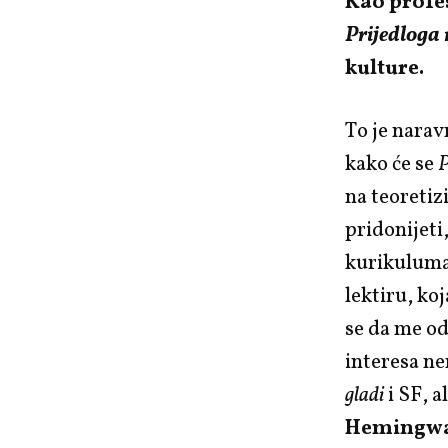
Kao profe
Prijedloga 
kulture.
To je nara
kako će se
P
na teoretiz
pridonijeti
kurikuluma
lektiru, ko
se da me od
interesa ne
gladi
i SF, a
Hemingw