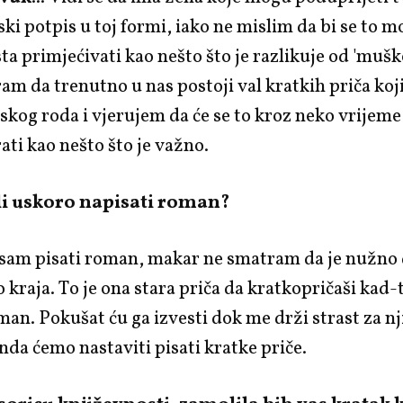
ski potpis u toj formi, iako ne mislim da bi se to m
ta primjećivati kao nešto što je razlikuje od 'mušk
am da trenutno u nas postoji val kratkih priča koji
og roda i vjerujem da će se to kroz neko vrijeme
rati kao nešto što je važno.
li uskoro napisati roman?
 sam pisati roman, makar ne smatram da je nužno 
 kraja. To je ona stara priča da kratkopričaši kad
man. Pokušat ću ga izvesti dok me drži strast za nj
nda ćemo nastaviti pisati kratke priče.