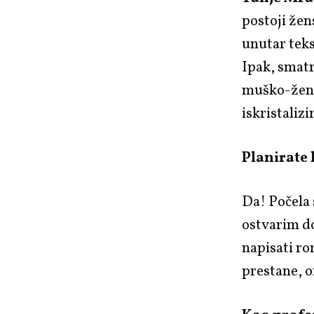
postoji žen
unutar teks
Ipak, smatr
muško-žensk
iskristalizi
Planirate 
Da! Počela
ostvarim do
napisati ro
prestane, o