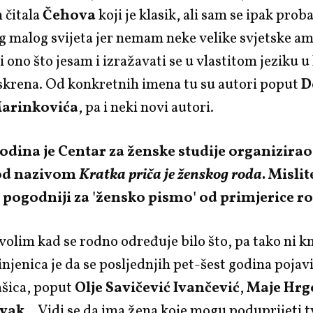
 čitala
Čehova
koji je klasik, ali sam se ipak proba
g malog svijeta jer nemam neke velike svjetske am
i ono što jesam i izražavati se u vlastitom jeziku 
iskrena. Od konkretnih imena tu su autori poput
D
arinkovića
, pa i neki novi autori.
godina je Centar za ženske studije organizirao
pod nazivom
Kratka priča je ženskog roda
. Mislit
t pogodniji za 'žensko pismo' od primjerice
olim kad se rodno određuje bilo što, pa tako ni k
činjenica je da se posljednjih pet-šest godina pojav
ašica, poput
Olje Savičević Ivančević
,
Maje Hrg
avak
... Vidi se da ima žena koje mogu poduprijeti 