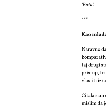
'Buža'.
***
Kao mlada 
Naravno da 
komparativ
taj drugi s
pristup, tr
vlastiti izr
Čitala sam 
mislim da j