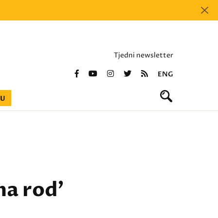
Tjedni newsletter
ENG
BU
ma rod'