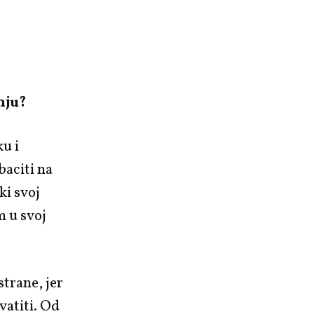
nju?
u i
aciti na
ki svoj
m u svoj
strane, jer
vatiti. Od