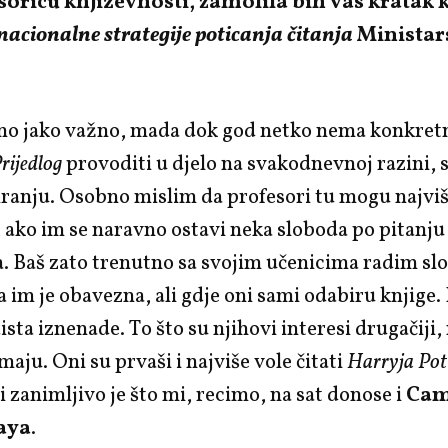
soricu književnosti, zamolila bih vas kratak
nacionalne strategije poticanja čitanja
Ministar
vno jako važno, mada dok god netko nema konkret
rijedlog
provoditi u djelo na svakodnevnoj razini, 
iranju. Osobno mislim da profesori tu mogu najvi
, ako im se naravno ostavi neka sloboda po pitanju
. Baš zato trenutno sa svojim učenicima radim s
ja im je obavezna, ali gdje oni sami odabiru knjige
ista iznenade. To što su njihovi interesi drugačiji,
maju. Oni su prvaši i najviše vole čitati
Harryja Pot
li zanimljivo je što mi, recimo, na sat donose i
Ca
aya
.