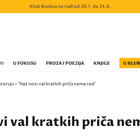
Klub Booksa ne radi od 20.7. do 24.8.
RI
U FOKUSU
PROZA I POEZIJA
KNJIGE
U KLU
ntervju
> 'Naš novi val kratkih priča nema rod'
i val kratkih priča ne