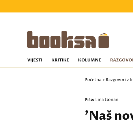
VIJESTI
KRITIKE
KOLUMNE
RAZGOVO
Početna
>
Razgovori
>
I
Piše:
Lina Gonan
'Naš nov