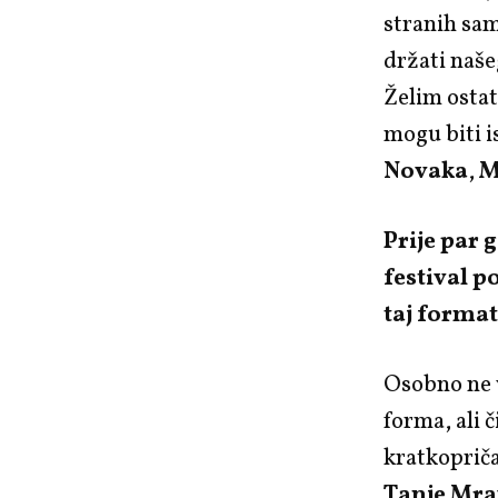
stranih sam
držati naše
Želim ostat
mogu biti 
Novaka
,
M
Prije par 
festival 
taj forma
Osobno ne v
forma, ali 
kratkoprič
Tanje Mr