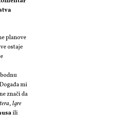
 komentar
stva
ne planove
sve ostaje
še
lobodnu
. Događa mi
 ne znači da
tera
,
Igre
musa
ili