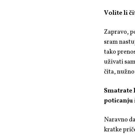
Volite li 
Zapravo, po
sram nastup
tako prenos
uživati sam
čita, nužno
Smatrate l
poticanju
Naravno da 
kratke prič