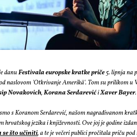
je danu
Festivala europske kratke priče
5. lipnja na
 pod naslovom 'Otkrivanje Amerikā'. Tom su prilikom u 
sip Novakovich
,
Korana Serdarević
i
Xaver Bayer
.
 smo s Koranom Serdarević, našom
nagrađivanom krat
m hrvatskog jezika i književnosti. Ove joj je godine izda
se što učiniti
, a te je večeri publici pročitala priču p