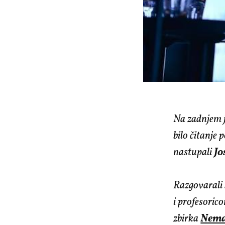
Na zadnjem 
bilo čitanje
nastupali
Jo
Razgovarali
i profesorico
zbirka
Nema 