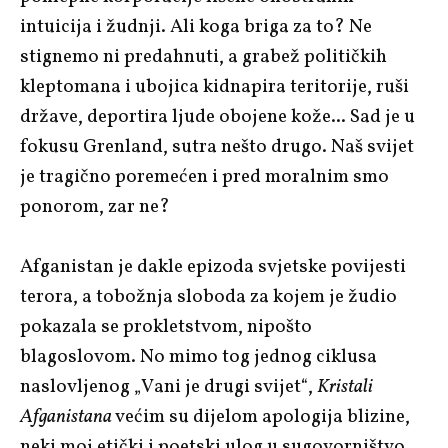
intuicija i žudnji. Ali koga briga za to? Ne
stignemo ni predahnuti, a grabež političkih
kleptomana i ubojica kidnapira teritorije, ruši
države, deportira ljude obojene kože... Sad je u
fokusu Grenland, sutra nešto drugo. Naš svijet
je tragično poremećen i pred moralnim smo
ponorom, zar ne?
Afganistan je dakle epizoda svjetske povijesti
terora, a tobožnja sloboda za kojem je žudio
pokazala se prokletstvom, nipošto
blagoslovom. No mimo tog jednog ciklusa
naslovljenog „Vani je drugi svijet“,
Kristali
Afganistana
većim su dijelom apologija blizine,
neki moj etički i poetski ulog u sugovorništvo