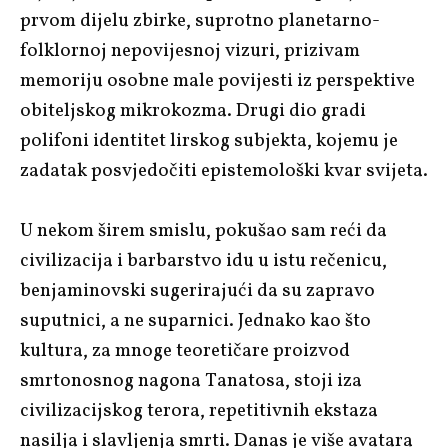
prvom dijelu zbirke, suprotno planetarno-
folklornoj nepovijesnoj vizuri, prizivam
memoriju osobne male povijesti iz perspektive
obiteljskog mikrokozma. Drugi dio gradi
polifoni identitet lirskog subjekta, kojemu je
zadatak posvjedočiti epistemološki kvar svijeta.
U nekom širem smislu, pokušao sam reći da
civilizacija i barbarstvo idu u istu rečenicu,
benjaminovski sugerirajući da su zapravo
suputnici, a ne suparnici. Jednako kao što
kultura, za mnoge teoretičare proizvod
smrtonosnog nagona Tanatosa, stoji iza
civilizacijskog terora, repetitivnih ekstaza
nasilja i slavljenja smrti. Danas je više avatara