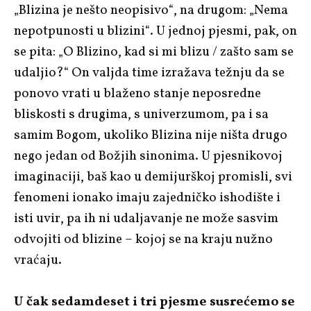
„Blizina je nešto neopisivo“, na drugom: „Nema
nepotpunosti u blizini“. U jednoj pjesmi, pak, on
se pita: „O Blizino, kad si mi blizu / zašto sam se
udaljio?“ On valjda time izražava težnju da se
ponovo vrati u blaženo stanje neposredne
bliskosti s drugima, s univerzumom, pa i sa
samim Bogom, ukoliko Blizina nije ništa drugo
nego jedan od Božjih sinonima. U pjesnikovoj
imaginaciji, baš kao u demijurškoj promisli, svi
fenomeni ionako imaju zajedničko ishodište i
isti uvir, pa ih ni udaljavanje ne može sasvim
odvojiti od blizine – kojoj se na kraju nužno
vraćaju.
U čak sedamdeset i tri pjesme susrećemo se