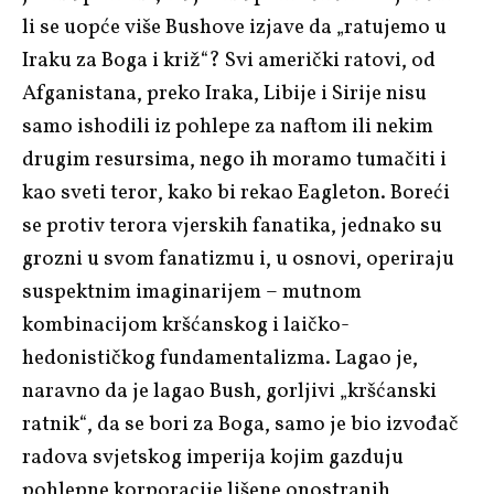
li se uopće više Bushove izjave da „ratujemo u
Iraku za Boga i križ“? Svi američki ratovi, od
Afganistana, preko Iraka, Libije i Sirije nisu
samo ishodili iz pohlepe za naftom ili nekim
drugim resursima, nego ih moramo tumačiti i
kao sveti teror, kako bi rekao Eagleton. Boreći
se protiv terora vjerskih fanatika, jednako su
grozni u svom fanatizmu i, u osnovi, operiraju
suspektnim imaginarijem – mutnom
kombinacijom kršćanskog i laičko-
hedonističkog fundamentalizma. Lagao je,
naravno da je lagao Bush, gorljivi „kršćanski
ratnik“, da se bori za Boga, samo je bio izvođač
radova svjetskog imperija kojim gazduju
pohlepne korporacije lišene onostranih