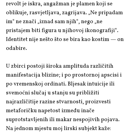
revolt je iskra, angažman je plamen koji se
oblikuje, rasvjetljava, zagrijava. „Ne pripadam
im“ ne znači „iznad sam njih“, nego „ne
pristajem biti figura u njihovoj ikonografiji“.
Identitet nije nešto što se bira kao kostim — on
odabire.
U zbirci postoji široka amplituda različitih
manifestacija blizine; i po prostornoj apscisi i
po vremenskoj ordinati. Bljesak intuicije ili
svemoćni slučaj u stanju su približiti
najrazličitije razine stvarnosti, proizvesti
metaforičku napetost između inače
suprotstavljenih ili makar nespojivih pojava.
Na jednom mjestu moj lirski subjekt kaže: