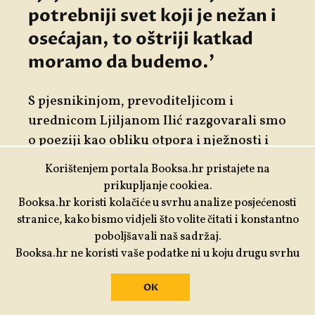
potrebniji svet koji je nežan i
osećajan, to oštriji katkad
moramo da budemo.'
S pjesnikinjom, prevoditeljicom i
urednicom Ljiljanom Ilić razgovarali smo
o poeziji kao obliku otpora i nježnosti i
brojnim drugim temama.
Korištenjem portala Booksa.hr pristajete na
prikupljanje cookiea.
Piše:
Snježana Vračar Mihelač
Booksa.hr koristi kolačiće u svrhu analize posjećenosti
stranice, kako bismo vidjeli što volite čitati i konstantno
poboljšavali naš sadržaj.
INTERVJU
Booksa.hr ne koristi vaše podatke ni u koju drugu svrhu
OK