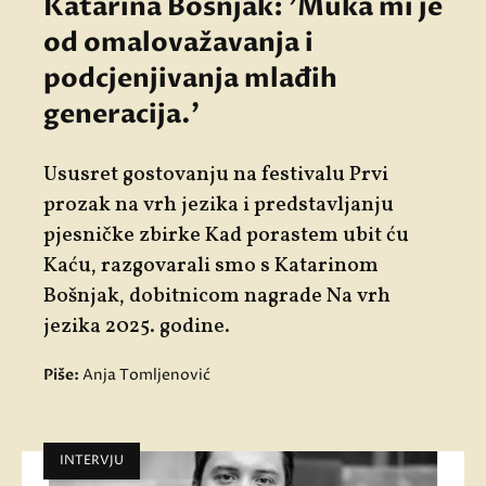
Katarina Bošnjak: 'Muka mi je
od omalovažavanja i
podcjenjivanja mlađih
generacija.'
Ususret gostovanju na festivalu
Prvi
prozak na vrh jezika
i predstavljanju
pjesničke zbirke
Kad porastem ubit ću
Kaću
, razgovarali smo s
Katarinom
Bošnjak
, dobitnicom nagrade Na vrh
jezika 2025. godine.
Piše:
Anja Tomljenović
INTERVJU