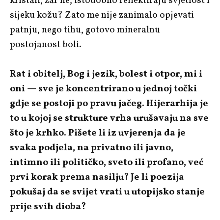
kristali, zar ne, istodobno reflektiraju svjetlost i
sijeku kožu? Zato me nije zanimalo opjevati
patnju, nego tihu, gotovo mineralnu
postojanost boli.
Rat i obitelj, Bog i jezik, bolest i otpor, mi i
oni — sve je koncentrirano u jednoj točki
gdje se postoji po pravu jačeg. Hijerarhija je
to u kojoj se strukture vrha urušavaju na sve
što je krhko. Pišete li iz uvjerenja da je
svaka podjela, na privatno ili javno,
intimno ili političko, sveto ili profano, već
prvi korak prema nasilju? Je li poezija
pokušaj da se svijet vrati u utopijsko stanje
prije svih dioba?