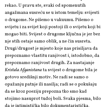
rekao. U pravu ste, svaki od spomenutih
angažmana susreću se u istom temelju: svijesti
o drugome. Ne pišemo u vakuumu. Pišemo o
svijetu i za svijet koji postoji ili o svijetu koji bi
mogao biti. Svijest o drugome ključna je jer bez
nje stih ostaje samo oblik, a ne čin susreta.
Drugi/drugost je mjesto koje nas prisiljava da
prepoznamo vlastitu ranjivost i, istodobno, da
prepoznamo ranjivost drugih. Za nastajanje
Kristala Afganistana
ta svijest o drugome bila je
gotovo središnji motiv. Ne radi se samo o
opažanju patnje ili nasilja; radi se o pokušaju
da se kroz poeziju prepozna tko smo kad
stojimo nasuprot tuđoj boli. Svaka pjesma, bilo
da je intimistička bilo dokumentaristička,