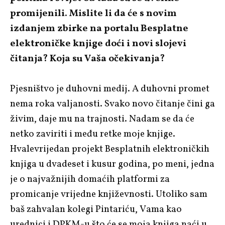
promijenili. Mislite li da će s novim
izdanjem zbirke na portalu Besplatne
elektroničke knjige doći i novi slojevi
čitanja? Koja su Vaša očekivanja?
Pjesništvo je duhovni medij. A duhovni promet
nema roka valjanosti. Svako novo čitanje čini ga
živim, daje mu na trajnosti. Nadam se da će
netko zaviriti i među retke moje knjige.
Hvalevrijedan projekt Besplatnih elektroničkih
knjiga u dvadeset i kusur godina, po meni, jedna
je o najvažnijih domaćih platformi za
promicanje vrijedne književnosti. Utoliko sam
baš zahvalan kolegi Pintariću, Vama kao
urednici i DPKM-u što će se moja knjiga naći u