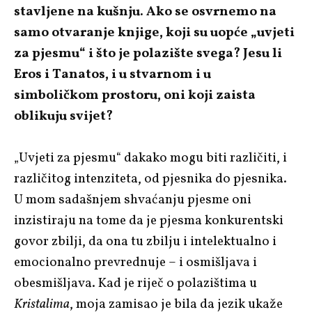
stavljene na kušnju. Ako se osvrnemo na
samo otvaranje knjige, koji su uopće „uvjeti
za pjesmu“ i što je polazište svega? Jesu li
Eros i Tanatos, i u stvarnom i u
simboličkom prostoru, oni koji zaista
oblikuju svijet?
„Uvjeti za pjesmu“ dakako mogu biti različiti, i
različitog intenziteta, od pjesnika do pjesnika.
U mom sadašnjem shvaćanju pjesme oni
inzistiraju na tome da je pjesma konkurentski
govor zbilji, da ona tu zbilju i intelektualno i
emocionalno prevrednuje – i osmišljava i
obesmišljava. Kad je riječ o polazištima u
Kristalima
, moja zamisao je bila da jezik ukaže