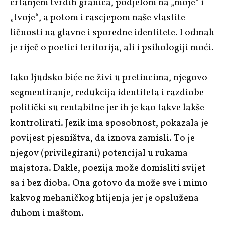
crtanjem tvrdih granica, podjelom na „moje“ i
„tvoje“, a potom i rascjepom naše vlastite
ličnosti na glavne i sporedne identitete. I odmah
je riječ o poetici teritorija, ali i psihologiji moći.
Iako ljudsko biće ne živi u pretincima, njegovo
segmentiranje, redukcija identiteta i razdiobe
politički su rentabilne jer ih je kao takve lakše
kontrolirati. Jezik ima sposobnost, pokazala je
povijest pjesništva, da iznova zamisli. To je
njegov (privilegirani) potencijal u rukama
majstora. Dakle, poezija može domisliti svijet
sa i bez dioba. Ona gotovo da može sve i mimo
kakvog mehaničkog htijenja jer je opslužena
duhom i maštom.