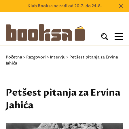
Klub Booksa ne radi od 20.7. do 24.8.
Početna
>
Razgovori
>
Intervju
> Petšest pitanja za Ervina
Jahića
Petšest pitanja za Ervina
Jahića