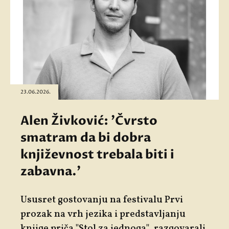
23.06.2026.
Alen Živković: 'Čvrsto
smatram da bi dobra
književnost trebala biti i
zabavna.'
Ususret gostovanju na festivalu Prvi
prozak na vrh jezika i predstavljanju
knjige priča "Stol za jednoga", razgovarali