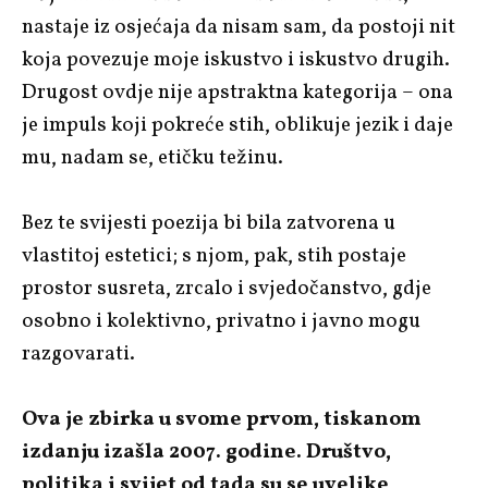
nastaje iz osjećaja da nisam sam, da postoji nit
koja povezuje moje iskustvo i iskustvo drugih.
Drugost ovdje nije apstraktna kategorija – ona
je impuls koji pokreće stih, oblikuje jezik i daje
mu, nadam se, etičku težinu.
Bez te svijesti poezija bi bila zatvorena u
vlastitoj estetici; s njom, pak, stih postaje
prostor susreta, zrcalo i svjedočanstvo, gdje
osobno i kolektivno, privatno i javno mogu
razgovarati.
Ova je zbirka u svome prvom, tiskanom
izdanju izašla 2007. godine. Društvo,
politika i svijet od tada su se uvelike