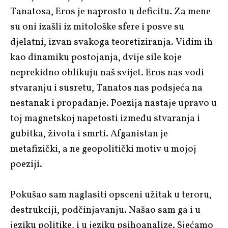
Tanatosa, Eros je naprosto u deficitu. Za mene
su oni izašli iz mitološke sfere i posve su
djelatni, izvan svakoga teoretiziranja. Vidim ih
kao dinamiku postojanja, dvije sile koje
neprekidno oblikuju naš svijet. Eros nas vodi
stvaranju i susretu, Tanatos nas podsjeća na
nestanak i propadanje. Poezija nastaje upravo u
toj magnetskoj napetosti između stvaranja i
gubitka, života i smrti. Afganistan je
metafizički, a ne geopolitički motiv u mojoj
poeziji.
Pokušao sam naglasiti opsceni užitak u teroru,
destrukciji, podčinjavanju. Našao sam ga i u
jeziku politike, i u jeziku psihoanalize. Sjećamo