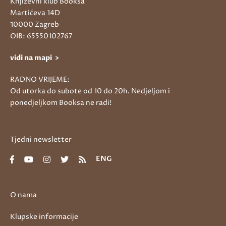
Književni klub Booksa
Martićeva 14D
10000 Zagreb
OIB: 65550102767
vidi na mapi >
RADNO VRIJEME:
Od utorka do subote od 10 do 20h. Nedjeljom i
ponedjeljkom Booksa ne radi!
Tjedni newsletter
ENG
O nama
Klupske informacije