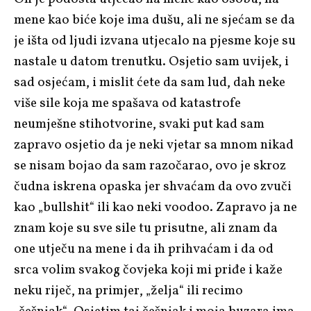
mene kao biće koje ima dušu, ali ne sjećam se da
je išta od ljudi izvana utjecalo na pjesme koje su
nastale u datom trenutku. Osjetio sam uvijek, i
sad osjećam, i mislit ćete da sam lud, dah neke
više sile koja me spašava od katastrofe
neumješne stihotvorine, svaki put kad sam
zapravo osjetio da je neki vjetar sa mnom nikad
se nisam bojao da sam razočarao, ovo je skroz
čudna iskrena opaska jer shvaćam da ovo zvuči
kao „bullshit“ ili kao neki voodoo. Zapravo ja ne
znam koje su sve sile tu prisutne, ali znam da
one utječu na mene i da ih prihvaćam i da od
srca volim svakog čovjeka koji mi priđe i kaže
neku riječ, na primjer, „želja“ ili recimo