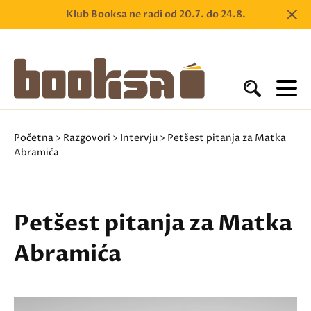
Klub Booksa ne radi od 20.7. do 24.8.
Početna
>
Razgovori
>
Intervju
> Petšest pitanja za Matka
Abramića
Petšest pitanja za Matka
Abramića