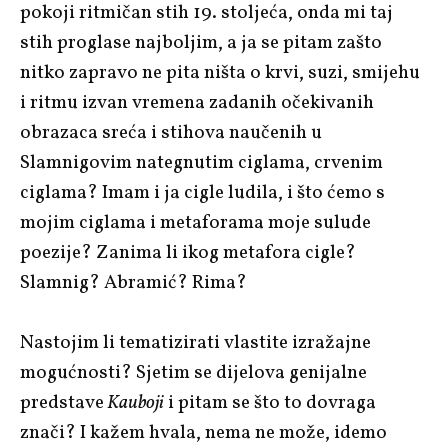
pokoji ritmičan stih 19. stoljeća, onda mi taj
stih proglase najboljim, a ja se pitam zašto
nitko zapravo ne pita ništa o krvi, suzi, smijehu
i ritmu izvan vremena zadanih očekivanih
obrazaca sreća i stihova naučenih u
Slamnigovim nategnutim ciglama, crvenim
ciglama? Imam i ja cigle ludila, i što ćemo s
mojim ciglama i metaforama moje sulude
poezije? Zanima li ikog metafora cigle?
Slamnig? Abramić? Rima?
Nastojim li tematizirati vlastite izražajne
mogućnosti? Sjetim se dijelova genijalne
predstave
Kauboji
i pitam se što to dovraga
znači? I kažem hvala, nema ne može, idemo