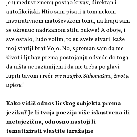
je u međuvremenu postao krvav, direktan i
autofikcijski. Htio sam pisati u tom nekom
inspirativnom matoševskom tonu, na kraju sam
se okrenuo nadrkanom stilu bukwe! A oboje, i
sve ostalo, ludo volim, to su svete stvari, kaže
moj stariji brat Vojo. No, spreman sam da me
život i ljubav prema postojanju odvede do toga
da ništa ne razumijem i da me treba po glavi
lupiti tavom i reći:
sve si zajebo, Stihomašino, život je
u plesu
!
Kako vidiš odnos lirskog subjekta prema
jeziku? Je li tvoja poezija više iskustvena ili
metajezična, odnosno nastoji li
tematizirati vlastite izražajne