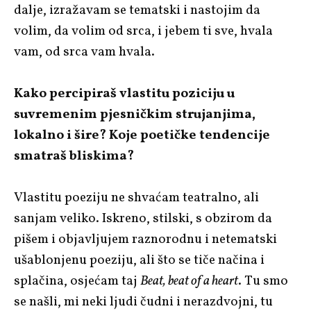
dalje, izražavam se tematski i nastojim da
volim, da volim od srca, i jebem ti sve, hvala
vam, od srca vam hvala.
Kako percipiraš vlastitu poziciju u
suvremenim pjesničkim strujanjima,
lokalno i šire? Koje poetičke tendencije
smatraš bliskima?
Vlastitu poeziju ne shvaćam teatralno, ali
sanjam veliko. Iskreno, stilski, s obzirom da
pišem i objavljujem raznorodnu i netematski
ušablonjenu poeziju, ali što se tiče načina i
splačina, osjećam taj
Beat, beat of a heart
. Tu smo
se našli, mi neki ljudi čudni i nerazdvojni, tu