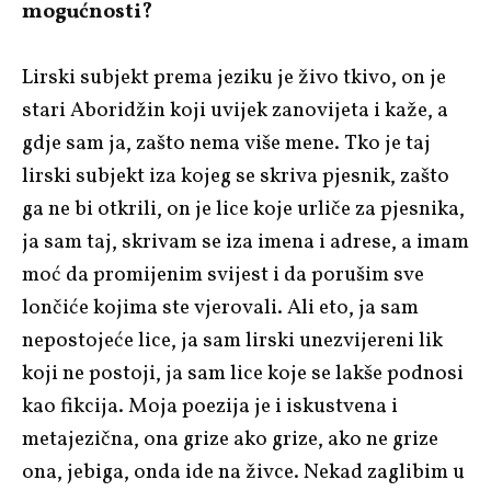
mogućnosti?
Lirski subjekt prema jeziku je živo tkivo, on je
stari Aboridžin koji uvijek zanovijeta i kaže, a
gdje sam ja, zašto nema više mene. Tko je taj
lirski subjekt iza kojeg se skriva pjesnik, zašto
ga ne bi otkrili, on je lice koje urliče za pjesnika,
ja sam taj, skrivam se iza imena i adrese, a imam
moć da promijenim svijest i da porušim sve
lončiće kojima ste vjerovali. Ali eto, ja sam
nepostojeće lice, ja sam lirski unezvijereni lik
koji ne postoji, ja sam lice koje se lakše podnosi
kao fikcija. Moja poezija je i iskustvena i
metajezična, ona grize ako grize, ako ne grize
ona, jebiga, onda ide na živce. Nekad zaglibim u