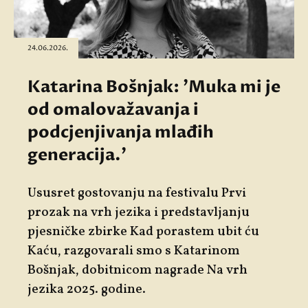
24.06.2026.
Katarina Bošnjak: 'Muka mi je
od omalovažavanja i
podcjenjivanja mlađih
generacija.'
Ususret gostovanju na festivalu
Prvi
prozak na vrh jezika
i predstavljanju
pjesničke zbirke
Kad porastem ubit ću
Kaću
, razgovarali smo s
Katarinom
Bošnjak
, dobitnicom nagrade Na vrh
jezika 2025. godine.