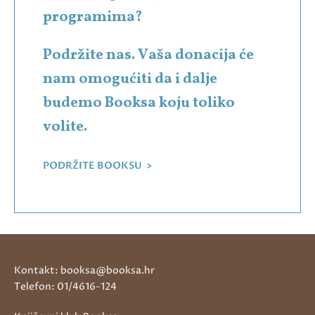
programima?
Podržite nas. Vaša donacija će
nam omogućiti da i dalje
budemo Booksa koju toliko
volite.
PODRŽITE BOOKSU >
Kontakt: booksa@booksa.hr
Telefon: 01/4616-124