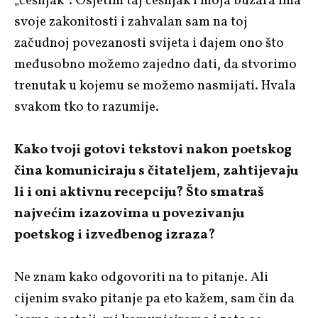
„češnjak“. Osjetim taj češnjak i moja buzara ima
svoje zakonitosti i zahvalan sam na toj
začudnoj povezanosti svijeta i dajem ono što
međusobno možemo zajedno dati, da stvorimo
trenutak u kojemu se možemo nasmijati. Hvala
svakom tko to razumije.
Kako tvoji gotovi tekstovi nakon poetskog
čina komuniciraju s čitateljem, zahtijevaju
li i oni aktivnu recepciju? Što smatraš
najvećim izazovima u povezivanju
poetskog i izvedbenog izraza?
Ne znam kako odgovoriti na to pitanje. Ali
cijenim svako pitanje pa eto kažem, sam čin da