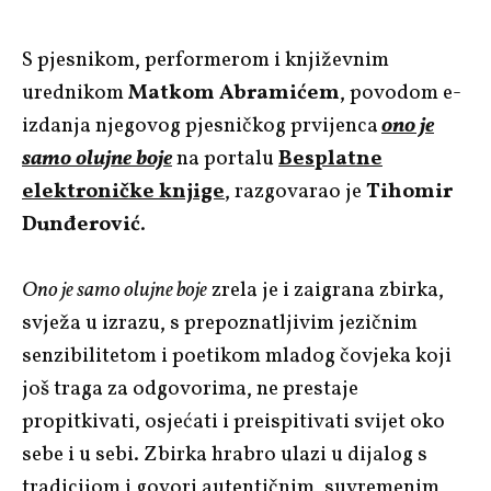
S pjesnikom, performerom i književnim
urednikom
Matkom Abramićem
, povodom e-
izdanja njegovog pjesničkog prvijenca
ono je
samo olujne boje
na portalu
Besplatne
elektroničke knjige
, razgovarao je
Tihomir
Dunđerović
.
Ono je samo olujne boje
zrela je i zaigrana zbirka,
svježa u izrazu, s prepoznatljivim jezičnim
senzibilitetom i poetikom mladog čovjeka koji
još traga za odgovorima, ne prestaje
propitkivati, osjećati i preispitivati svijet oko
sebe i u sebi. Zbirka hrabro ulazi u dijalog s
tradicijom i govori autentičnim, suvremenim