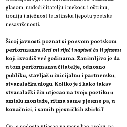
glasom, nudeći čitatelju i mekoću i oštrinu,
ironiju i nježnost te istinsku ljepotu poetske
nesavršenosti.
Široj javnosti poznat si po svom poetskom
performansu
Reci mi riječ i napisat ću ti pjesmu
koji izvodiš već godinama. Zanimljivo je da
u tom performansu čitatelje, odnosno
publiku, stavljaš u inicijalnu i partnersku,
stvaralačku ulogu. Koliko je i kako takav
stvaralački čin utjecao na tvoju poetiku u
smislu montaže, ritma same pjesme pa, u
konačnici, i samih pjesničkih zbirki?
On je podosta utjecao na mene kao osobu, na