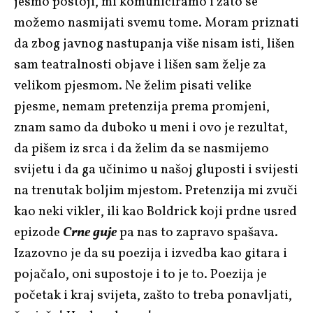
jesmo postoji, mi komuniciramo i zato se
možemo nasmijati svemu tome. Moram priznati
da zbog javnog nastupanja više nisam isti, lišen
sam teatralnosti objave i lišen sam želje za
velikom pjesmom. Ne želim pisati velike
pjesme, nemam pretenzija prema promjeni,
znam samo da duboko u meni i ovo je rezultat,
da pišem iz srca i da želim da se nasmijemo
svijetu i da ga učinimo u našoj gluposti i svijesti
na trenutak boljim mjestom. Pretenzija mi zvuči
kao neki vikler, ili kao Boldrick koji prdne usred
epizode
Crne guje
pa nas to zapravo spašava.
Izazovno je da su poezija i izvedba kao gitara i
pojačalo, oni supostoje i to je to. Poezija je
početak i kraj svijeta, zašto to treba ponavljati,