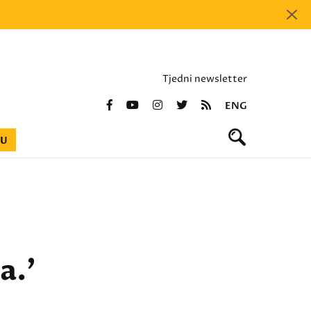
Tjedni newsletter
ENG
BU
a.'