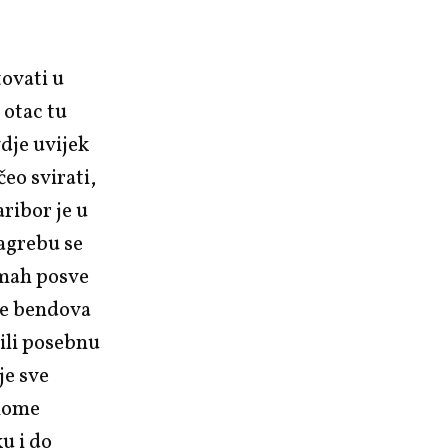
ovati u
 otac tu
dje uvijek
čeo svirati,
ribor je u
Zagrebu se
dmah posve
te bendova
ili posebnu
je sve
čnome
u i do