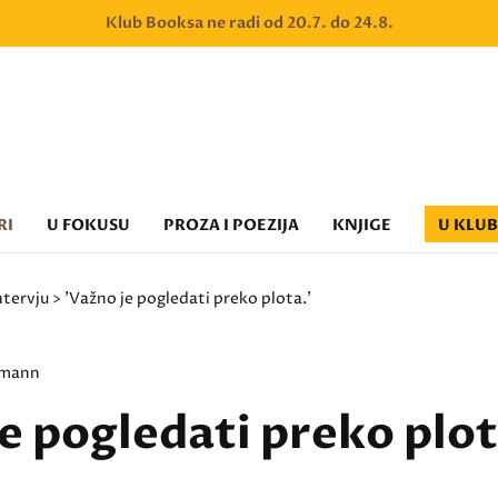
Klub Booksa ne radi od 20.7. do 24.8.
RI
U FOKUSU
PROZA I POEZIJA
KNJIGE
U KLU
ntervju
> 'Važno je pogledati preko plota.'
hmann
e pogledati preko plot