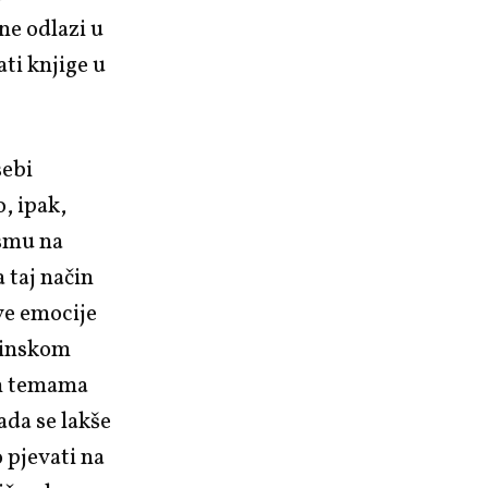
 ne odlazi u
ati knjige u
sebi
o, ipak,
esmu na
 taj način
ve emocije
rinskom
kim temama
ada se lakše
o pjevati na