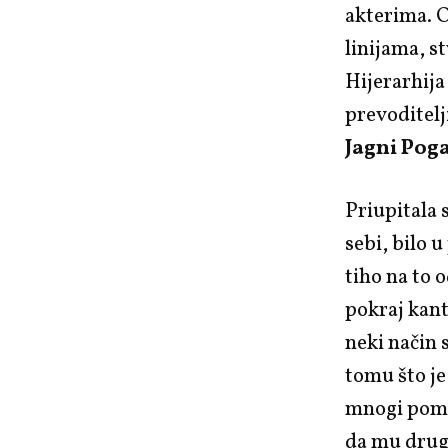
akterima. 
linijama, s
Hijerarhija
prevoditelj
Jagni Pog
Priupitala 
sebi, bilo 
tiho na to o
pokraj kant
neki način s
tomu što je
mnogi pomn
da mu drugi