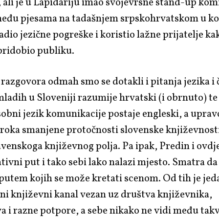
ali je u Lapidariju imao svojevrsne stand-up kom
eđu pjesama na tadašnjem srpskohrvatskom u ko
dio jezične pogreške i koristio lažne prijatelje ka
pridobio publiku.
razgovora odmah smo se dotakli i pitanja jezika i 
ladih u Sloveniji razumije hrvatski (i obrnuto) t
bni jezik komunikacije postaje engleski, a upravo 
zroka smanjene protočnosti slovenske književnost
venskoga književnog polja. Pa ipak, Predin i ovdj
ativni put i tako sebi lako nalazi mjesto. Smatra da
putem kojih se može kretati scenom. Od tih je jed
ni književni kanal vezan uz društva književnika,
a i razne potpore, a sebe nikako ne vidi među tak