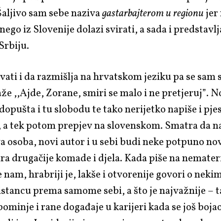
Šaljivo sam sebe naziva
gastarbajterom u regionu
jer
ego iz Slovenije dolazi svirati, a sada i predstavlj
Srbiju.
vati i da razmišlja na hrvatskom jeziku pa se sam 
aže ,,Ajde, Zorane, smiri se malo i ne pretjeruj”. N
dopušta i tu slobodu te tako nerijetko napiše i pj
 a tek potom prepjev na slovenskom. Smatra da na
a osoba, novi autor i u sebi budi neke potpuno no
ra drugačije komade i djela. Kada piše na nemate
e nam, hrabriji je, lakše i otvorenije govori o ne
distancu prema samome sebi, a što je najvažnije – t
spominje i rane događaje u karijeri kada se još boja