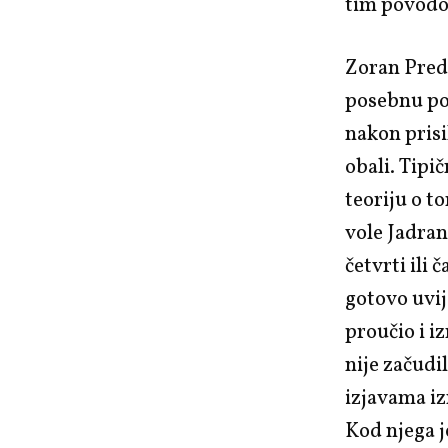
tim povodo
Zoran Predi
posebnu po
nakon prisi
obali. Tipič
teoriju o to
vole Jadra
četvrti ili 
gotovo uvij
proučio i i
nije začudi
izjavama iz
Kod njega j