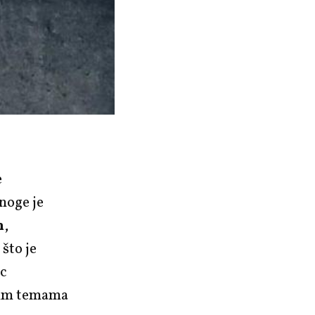
e
noge je
n
,
što je
ac
gim temama