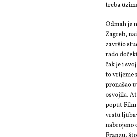
treba uzima
Odmah je na
Zagreb, nai
završio stu
rado dočekiv
čak je i sv
to vrijeme 
pronašao u
osvojila. A
poput Filma
vrstu ljuba
nabrojeno 
Franzu, što