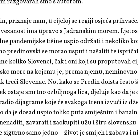
m razgovarali smo s autorom.
n, priznaje nam, u cijeloj se regiji osjeća prihvaće
vezanost ima upravo s Jadranskim morem. Ljetos 
lne pandemijske tišine uspio održati i nekoliko k
no predinovski se morao usput i našaliti te ispričat
me koliko Slovenci, čak i oni koji su proputovali cij
nsko more na kojemu je, prema njemu, neminovno 
čak treći Slovenac. No, kako se Predin doista često š
ek ostaje smrtno ozbiljnoga lica, djeluje kao da je 
zradio dijagrame koje će svakoga trena izvući iz d
lo da je dosad uspio toliko puta smiješnim i banal
nenaditi, zavarati i zaokupiti užu i širu slovensku
e sigurno samo jedno – život je smijeh i zabava i n