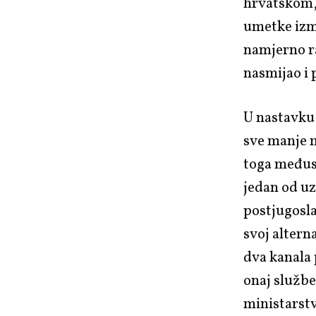
hrvatskom, 
umetke izm
namjerno ra
nasmijao i 
U nastavku 
sve manje m
toga međuso
jedan od u
postjugosla
svoj altern
dva kanala 
onaj službe
ministarstv