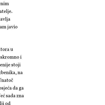
benim
atelje.
javlja
am javio
utora u
o skromno i
enije stoji
zbenika, na
 Unatoč
osjeća da ga
eć sada zna
lji od