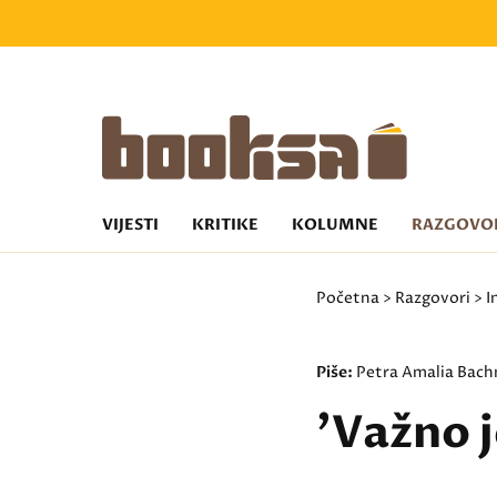
VIJESTI
KRITIKE
KOLUMNE
RAZGOVO
Početna
>
Razgovori
>
I
Piše:
Petra Amalia Bac
'Važno j