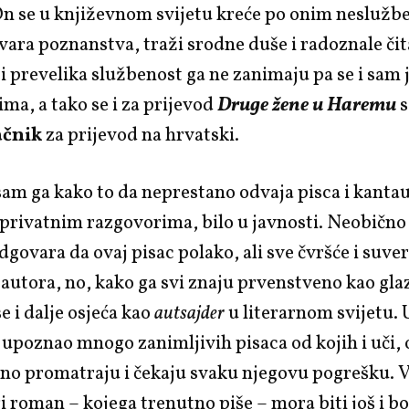
On se u književnom svijetu kreće po onim nesluž
tvara poznanstva, traži srodne duše i radoznale čit
 i prevelika službenost ga ne zanimaju pa se i sam 
ima, a tako se i za prijevod
Druge žene u Haremu
s
ačnik
za prijevod na hrvatski.
sam ga kako to da neprestano odvaja pisca i kanta
u privatnim razgovorima, bilo u javnosti. Neobičn
dgovara da ovaj pisac polako, ali sve čvršće i suver
autora, no, kako ga svi znaju prvenstveno kao gla
e i dalje osjeća kao
autsajder
u literarnom svijetu.
 upoznao mnogo zanimljivih pisaca od kojih i uči, 
o promatraju i čekaju svaku njegovu pogrešku. V
 roman – kojega trenutno piše – mora biti još i bo