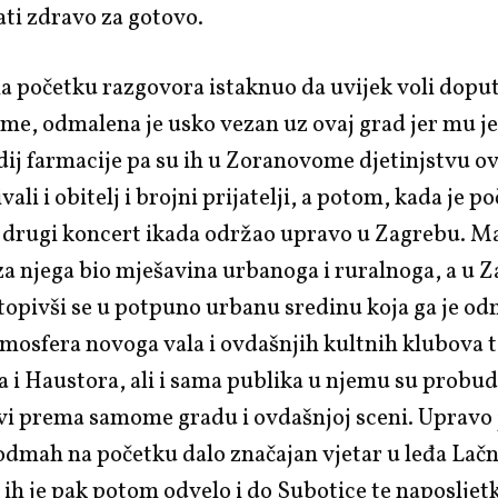
ti zdravo za gotovo.
 početku razgovora istaknuo da uvijek voli doput
me, odmalena je usko vezan uz ovaj grad jer mu je
dij farmacije pa su ih u Zoranovome djetinjstvu ov
ali i obitelj i brojni prijatelji, a potom, kada je po
oj drugi koncert ikada održao upravo u Zagrebu. Ma
za njega bio mješavina urbanoga i ruralnoga, a u 
topivši se u potpuno urbanu sredinu koja ga je o
tmosfera novoga vala i ovdašnjih kultnih klubova 
 i Haustora, ali i sama publika u njemu su probud
vi prema samome gradu i ovdašnjoj sceni. Upravo 
odmah na početku dalo značajan vjetar u leđa La
 ih je pak potom odvelo i do Subotice te naposljetk