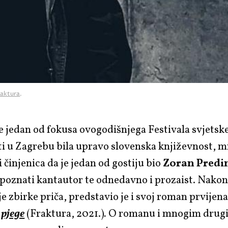
raktura
.
e jedan od fokusa ovogodišnjega Festivala svjetsk
i u Zagrebu bila upravo slovenska književnost, m
i činjenica da je jedan od gostiju bio
Zoran Predi
poznati kantautor te odnedavno i prozaist. Nakon 
je zbirke priča, predstavio je i svoj roman prvijen
pjege
(Fraktura, 2021.)
.
O romanu i mnogim dru