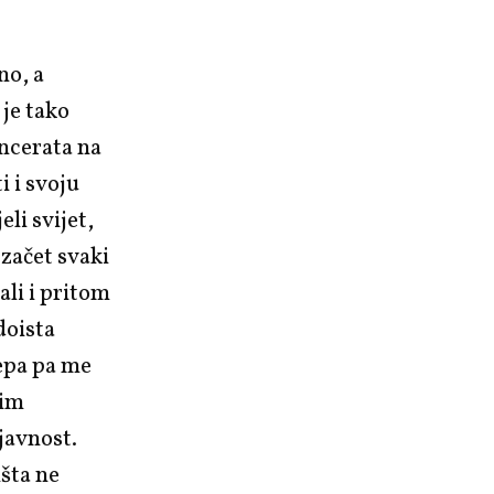
no, a
je tako
oncerata na
i i svoju
eli svijet,
začet svaki
ali i pritom
doista
žepa pa me
nim
 javnost.
išta ne