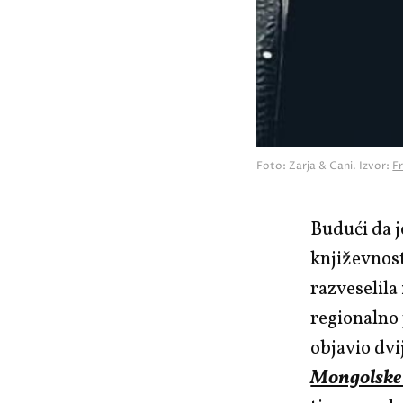
Foto: Zarja & Gani. Izvor:
F
Budući da j
književnost
razveselila 
regionalno 
objavio dvi
Mongolske 