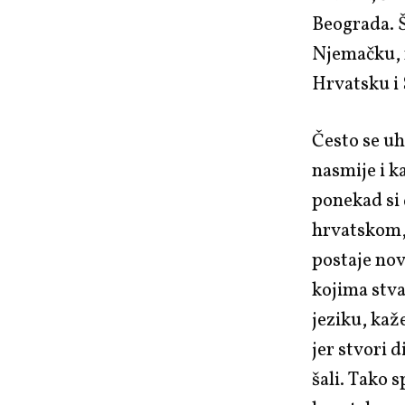
Beograda. 
Njemačku, n
Hrvatsku i 
Često se uh
nasmije i k
ponekad si 
hrvatskom,
postaje nov
kojima stva
jeziku, kaž
jer stvori 
šali. Tako 