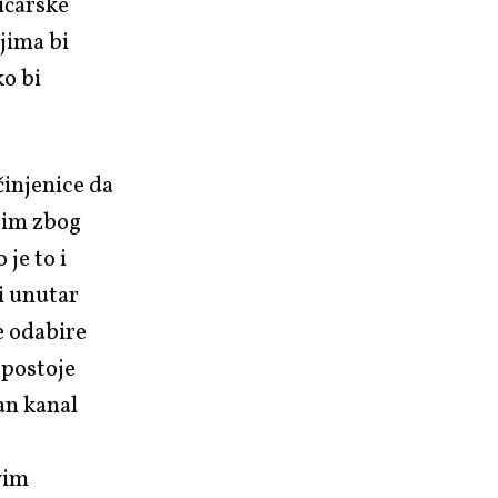
ičarske
jima bi
ko bi
činjenice da
e im zbog
je to i
i unutar
e odabire
 postoje
an kanal
vim