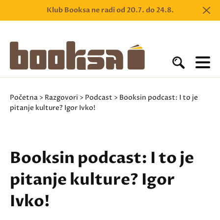
Klub Booksa ne radi od 20.7. do 24.8.
Početna
>
Razgovori
>
Podcast
> Booksin podcast: I to je
pitanje kulture? Igor Ivko!
Booksin podcast: I to je
pitanje kulture? Igor
Ivko!