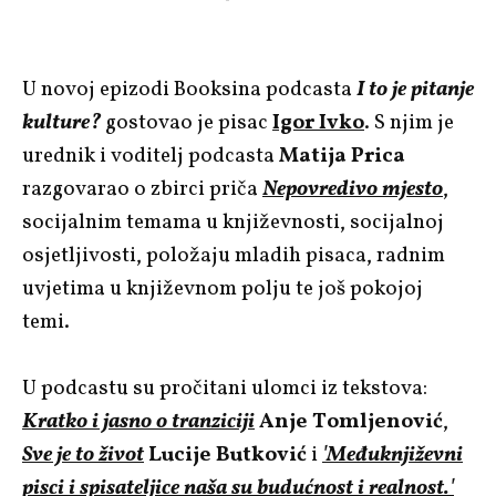
U novoj epizodi Booksina podcasta
I to je pitanje
kulture?
gostovao je pisac
Igor Ivko
. S njim je
urednik i voditelj podcasta
Matija Prica
razgovarao o zbirci priča
Nepovredivo mjesto
,
socijalnim temama u književnosti, socijalnoj
osjetljivosti, položaju mladih pisaca, radnim
uvjetima u književnom polju te još pokojoj
temi.
U podcastu su pročitani ulomci iz tekstova:
Kratko i jasno o tranziciji
Anje Tomljenović
,
Sve je to život
Lucije Butković
i
'Međuknjiževni
pisci i spisateljice naša su budućnost i realnost.'