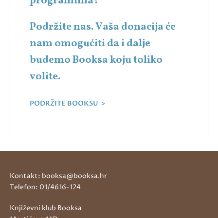
programima?
Podržite nas. Vaša donacija će
nam omogućiti da i dalje
budemo Booksa koju toliko
volite.
PODRŽITE BOOKSU >
Kontakt: booksa@booksa.hr
Telefon: 01/4616-124
Književni klub Booksa