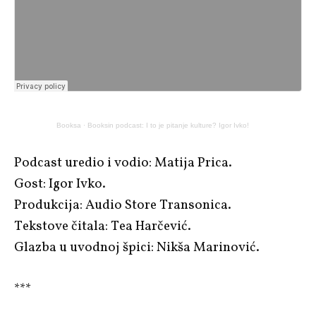
Booksa
·
Booksin podcast: I to je pitanje kulture? Igor Ivko!
Podcast uredio i vodio: Matija Prica.
Gost: Igor Ivko.
Produkcija: Audio Store Transonica.
Tekstove čitala: Tea Harčević.
Glazba u uvodnoj špici: Nikša Marinović.
***