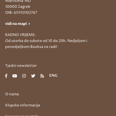
Martićeva 14D
10000 Zagreb
OIB: 65550102767
vidi na mapi >
RADNO VRIJEME:
Od utorka do subote od 10 do 20h. Nedjeljom i
ponedjeljkom Booksa ne radi!
Tjedni newsletter
ENG
O nama
Klupske informacije