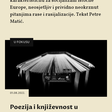
karakterističnu za socijalizam istočne
Europe, neosjetljiv i prividno neokrznut
pitanjima rase i rasijalizacije. Tekst Petre
Matić.
U FOKUSU
01.08.2022.
Poezija i književnost u