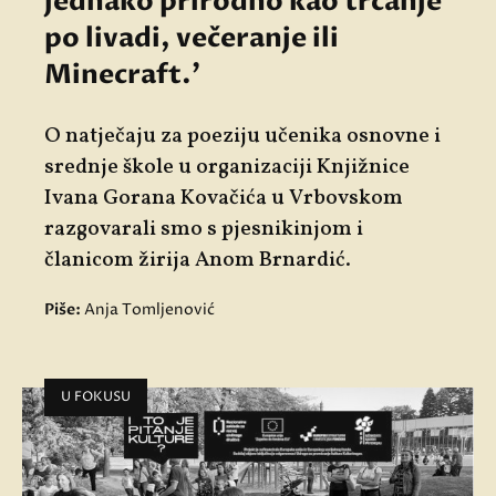
jednako prirodno kao trčanje
po livadi, večeranje ili
Minecraft.'
O natječaju za poeziju učenika osnovne i
srednje škole u organizaciji Knjižnice
Ivana Gorana Kovačića u Vrbovskom
razgovarali smo s pjesnikinjom i
članicom žirija Anom Brnardić.
Piše:
Anja Tomljenović
U FOKUSU