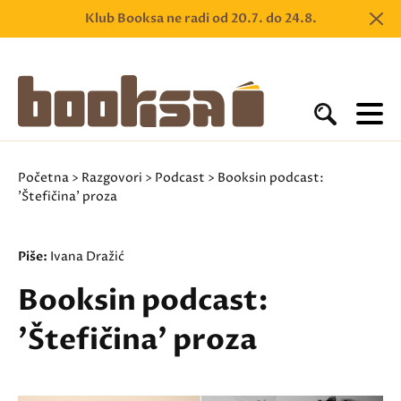
Klub Booksa ne radi od 20.7. do 24.8.
Početna
>
Razgovori
>
Podcast
> Booksin podcast:
'Štefičina' proza
Piše:
Ivana Dražić
Booksin podcast:
'Štefičina' proza