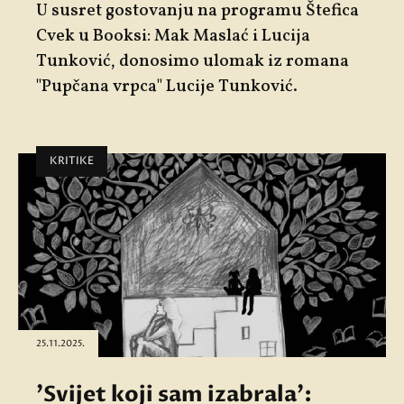
U susret gostovanju na programu Štefica
Cvek u Booksi: Mak Maslać i Lucija
Tunković, donosimo ulomak iz romana
"Pupčana vrpca" Lucije Tunković.
KRITIKE
25.11.2025.
'Svijet koji sam izabrala':