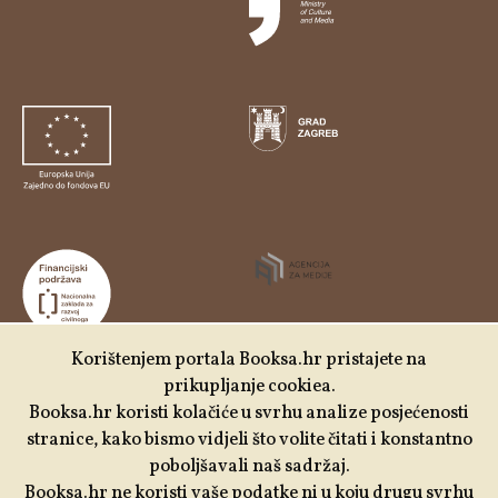
Korištenjem portala Booksa.hr pristajete na
prikupljanje cookiea.
Udruga Kulturtreger je korisnik institucionalne podrške
Booksa.hr koristi kolačiće u svrhu analize posjećenosti
Nacionalne zaklade za razvoj civilnoga društva za
stranice, kako bismo vidjeli što volite čitati i konstantno
stabilizaciju i/ili razvoj udruge u području demokratizacije i
poboljšavali naš sadržaj.
društvenog razvoja.
Booksa.hr ne koristi vaše podatke ni u koju drugu svrhu