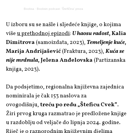
Booksa
·
Booksin podcast: 'Štefičina' proza
U izboru su se našle i sljedeće knjige, o kojima
više
u prethodnoj epizodi
:
U haosu radost
, Kalia
Dimitrova
(samoizdata, 2023),
Temeljenje kuće
,
Marija Andrijašević
(Fraktura, 2023),
Kuća se
nije mrdnula
, Jelena Anđelovska
(Partizanska
knjiga, 2023).
Da podsjetimo, regionalna književna zajednica
nominirala je čak 153 naslova za
ovogodišnju,
treću po redu „Šteficu Cvek”
.
Žiri prvog kruga razmatrao je predložene knjige
u razdoblju od veljače do lipnja 2024. godine.
Riječ je o raznorodnim književnim djelima