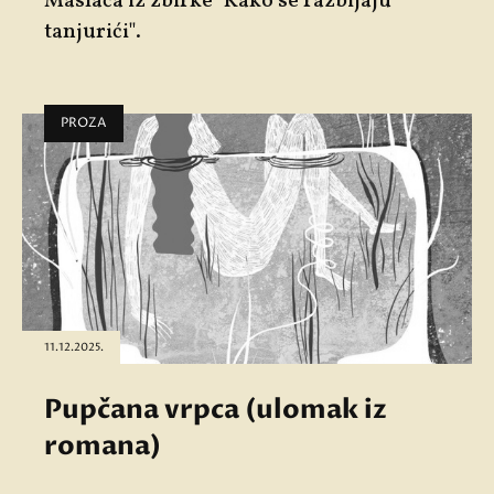
Maslaća iz zbirke "Kako se razbijaju
tanjurići".
PROZA
11.12.2025.
Pupčana vrpca (ulomak iz
romana)