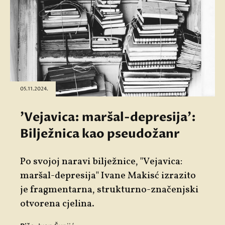
05.11.2024.
'Vejavica: maršal-depresija':
Bilježnica kao pseudožanr
Po svojoj naravi bilježnice, "
Vejavica:
maršal-depresija"
Ivane Makisć izrazito
je fragmentarna, strukturno-značenjski
otvorena cjelina.