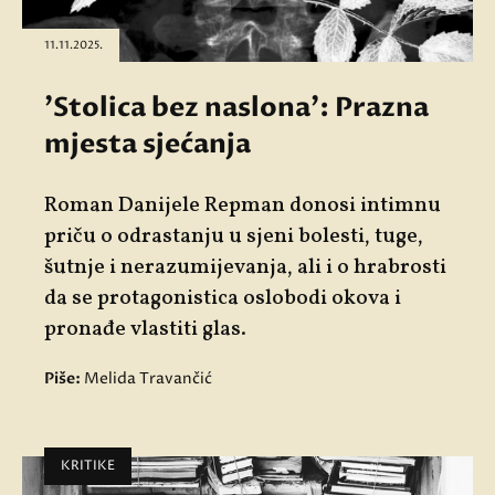
11.11.2025.
'Stolica bez naslona': Prazna
mjesta sjećanja
Roman Danijele Repman donosi intimnu
priču o odrastanju u sjeni bolesti, tuge,
šutnje i nerazumijevanja, ali i o hrabrosti
da se protagonistica oslobodi okova i
pronađe vlastiti glas.
Piše:
Melida Travančić
KRITIKE