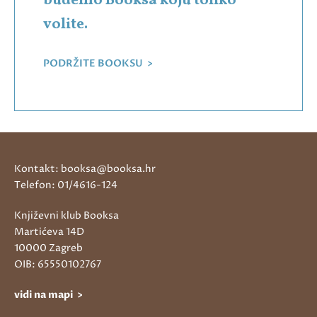
budemo Booksa koju toliko
volite.
PODRŽITE BOOKSU >
Kontakt: booksa@booksa.hr
Telefon: 01/4616-124
Književni klub Booksa
Martićeva 14D
10000 Zagreb
OIB: 65550102767
vidi na mapi >