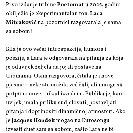
Prvo izdanje tribine
Poetomat
u 2025. godini
obilježio je eksperimantalan ton:
Lara
Mitraković
na pozornici razgovarala je sama
sa sobom!
Bila je ovo večer introspekcije, humora i
poezije, a
Lara je odgovarala na pitanja za koja
je oduvijek željela da joj ih postave na
tribinama. Osim razgovora, čitala je i nove
pjesme – neke ste možda već čuli, ali mnoge su
potpuno nove i nikad izvedene. Publika je, kao i
uvijek, imala priliku sudjelovati, postavljati
pitanja i doprinositi dinamičnoj atmosferi. Ako
je
Jacques Houdek
mogao na Eurosongu
izvesti duet sam sa sobom, zašto Lara
ne bi