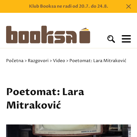
Klub Booksa ne radi od 20.7. do 24.8.
Početna
>
Razgovori
>
Video
> Poetomat: Lara Mitraković
Poetomat: Lara
Mitraković