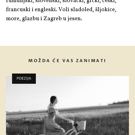
rumunjski, slovenski, slovački, grčki, češki,
francuski i engleski. Voli sladoled, šljokice,
more, glazbu i Zagreb u jesen.
MOŽDA ĆE VAS ZANIMATI
POEZIJA