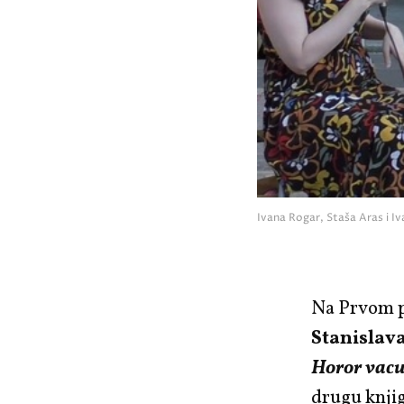
Ivana Rogar, Staša Aras i I
Na Prvom pr
Stanislava
Horor vacu
drugu knji