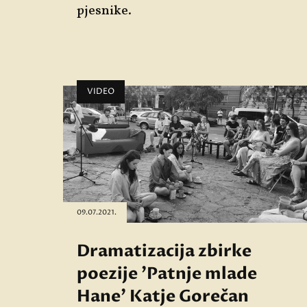
pjesnike.
VIDEO
09.07.2021.
Dramatizacija zbirke
poezije 'Patnje mlade
Hane' Katje Gorečan