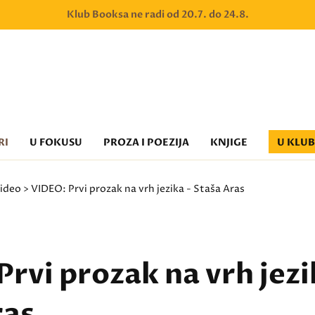
Klub Booksa ne radi od 20.7. do 24.8.
RI
U FOKUSU
PROZA I POEZIJA
KNJIGE
U KLU
ideo
> VIDEO: Prvi prozak na vrh jezika - Staša Aras
rvi prozak na vrh jezi
ras