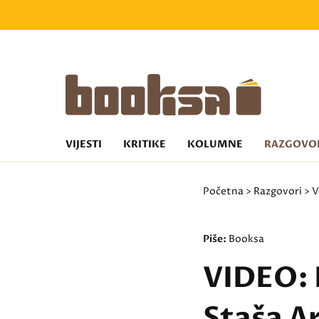
VIJESTI
KRITIKE
KOLUMNE
RAZGOVO
Početna
>
Razgovori
>
V
Piše:
Booksa
VIDEO: P
Staša A