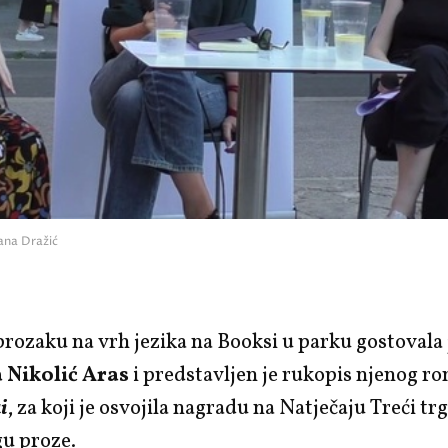
vana Dražić
ozaku na vrh jezika na Booksi u parku gostovala 
 Nikolić Aras
i predstavljen je rukopis njenog r
i
, za koji je osvojila nagradu na Natječaju Treći tr
gu proze.