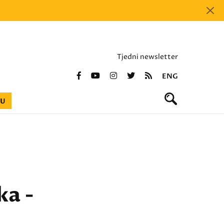
Tjedni newsletter
ENG
BU
ka -