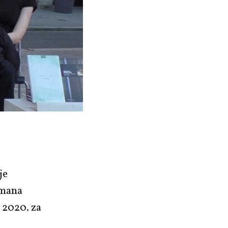
je
omana
g 2020. za