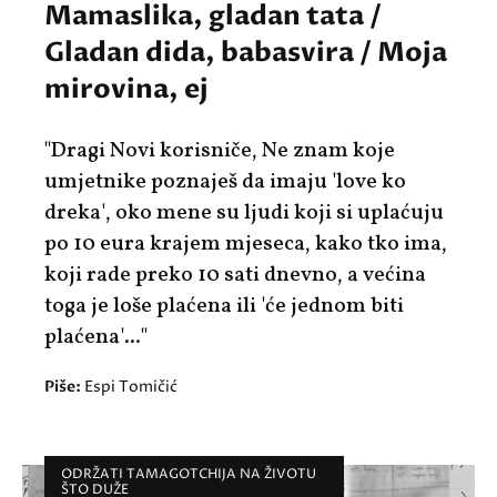
Mamaslika, gladan tata /
Gladan dida, babasvira / Moja
mirovina, ej
"Dragi Novi korisniče, Ne znam koje
umjetnike poznaješ da imaju 'love ko
dreka', oko mene su ljudi koji si uplaćuju
po 10 eura krajem mjeseca, kako tko ima,
koji rade preko 10 sati dnevno, a većina
toga je loše plaćena ili 'će jednom biti
plaćena'..."
Piše:
Espi Tomičić
ODRŽATI TAMAGOTCHIJA NA ŽIVOTU
ŠTO DUŽE