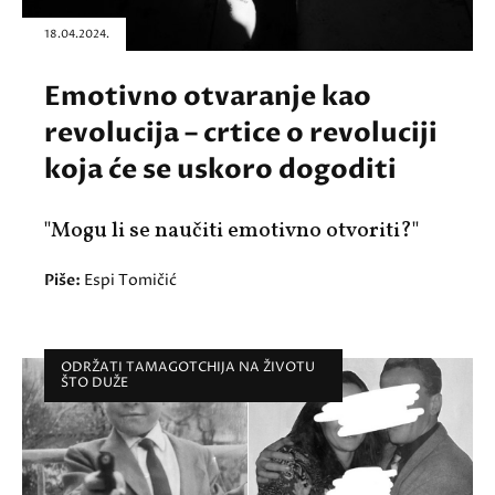
18.04.2024.
Emotivno otvaranje kao
revolucija – crtice o revoluciji
koja će se uskoro dogoditi
"Mogu li se naučiti emotivno otvoriti?"
Piše:
Espi Tomičić
ODRŽATI TAMAGOTCHIJA NA ŽIVOTU
ŠTO DUŽE