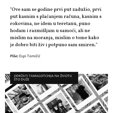
"Ove sam se godine prvi put zadužio, prvi
put kasnim s plaćanjem računa, kasnim s
rokovima, ne idem u teretanu, puno
hodam i razmišljam u samoći, ali ne
mislim na moranja, mislim o tome kako
je dobro biti živ i potpuno sam smiren."
Piše:
Espi Tomičić
ODRŽATI TAMAGOTCHIJA NA ŽIVOTU
ŠTO DUŽE