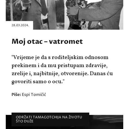
28.03.2024.
Moj otac – vatromet
"Vrijeme je da s roditeljskim odnosom
prekinem i da mu pristupam zdravije,
zrelije i, najbitnije, otvorenije. Danas ću
govoriti samo o ocu."
Piše:
Espi Tomičić
ODRŽATI TAMAGOTCHIJA NA ŽIVOTU
ŠTO DUŽE