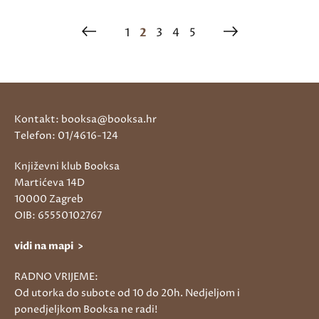
1
2
3
4
5
Kontakt: booksa@booksa.hr
Telefon: 01/4616-124
Književni klub Booksa
Martićeva 14D
10000 Zagreb
OIB: 65550102767
vidi na mapi >
RADNO VRIJEME:
Od utorka do subote od 10 do 20h. Nedjeljom i
ponedjeljkom Booksa ne radi!