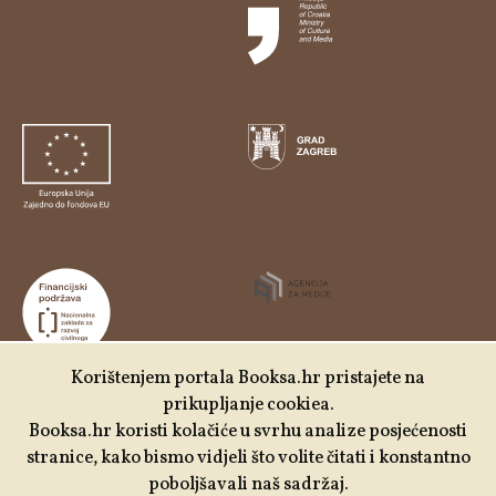
Korištenjem portala Booksa.hr pristajete na
prikupljanje cookiea.
Udruga Kulturtreger je korisnik institucionalne podrške
Booksa.hr koristi kolačiće u svrhu analize posjećenosti
Nacionalne zaklade za razvoj civilnoga društva za
stranice, kako bismo vidjeli što volite čitati i konstantno
stabilizaciju i/ili razvoj udruge u području demokratizacije i
poboljšavali naš sadržaj.