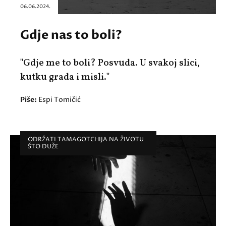
06.06.2024.
Gdje nas to boli?
"Gdje me to boli? Posvuda. U svakoj slici,
kutku grada i misli."
Piše:
Espi Tomičić
ODRŽATI TAMAGOTCHIJA NA ŽIVOTU
ŠTO DUŽE