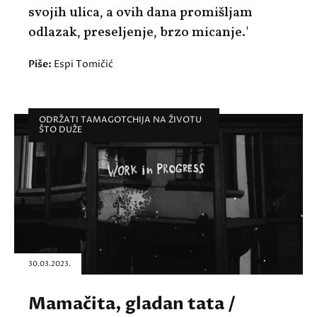
svojih ulica, a ovih dana promišljam
odlazak, preseljenje, brzo micanje.'
Piše:
Espi Tomičić
ODRŽATI TAMAGOTCHIJA NA ŽIVOTU
ŠTO DUŽE
30.03.2023.
Mamačita, gladan tata /