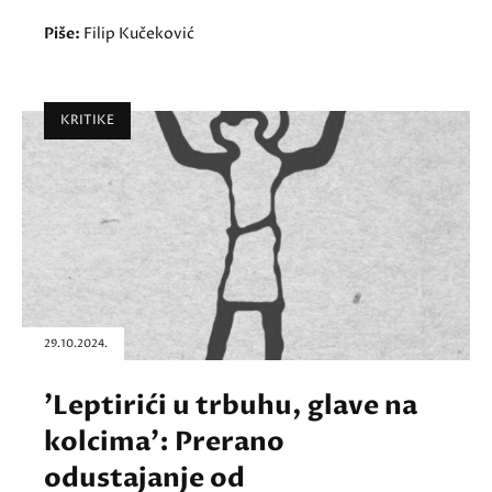
Piše:
Filip Kučeković
KRITIKE
29.10.2024.
'Leptirići u trbuhu, glave na
kolcima': Prerano
odustajanje od