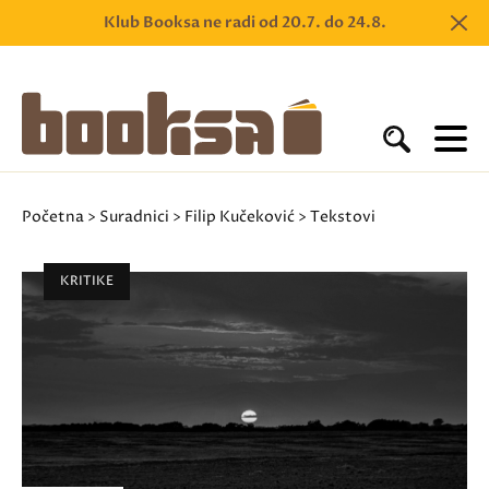
Klub Booksa ne radi od 20.7. do 24.8.
Početna
>
Suradnici
>
Filip Kučeković
> Tekstovi
KRITIKE