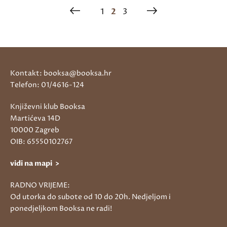
1
2
3
Kontakt: booksa@booksa.hr
Telefon: 01/4616-124
Književni klub Booksa
Martićeva 14D
10000 Zagreb
OIB: 65550102767
vidi na mapi >
RADNO VRIJEME:
Od utorka do subote od 10 do 20h. Nedjeljom i
ponedjeljkom Booksa ne radi!