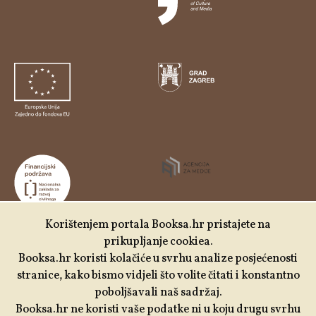
Korištenjem portala Booksa.hr pristajete na
prikupljanje cookiea.
Udruga Kulturtreger je korisnik institucionalne podrške
Booksa.hr koristi kolačiće u svrhu analize posjećenosti
Nacionalne zaklade za razvoj civilnoga društva za
stranice, kako bismo vidjeli što volite čitati i konstantno
stabilizaciju i/ili razvoj udruge u području demokratizacije i
poboljšavali naš sadržaj.
društvenog razvoja.
Booksa.hr ne koristi vaše podatke ni u koju drugu svrhu