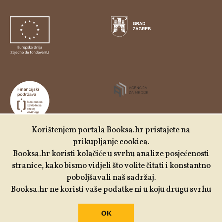
Korištenjem portala Booksa.hr pristajete na
prikupljanje cookiea.
Udruga Kulturtreger je korisnik institucionalne podrške
Booksa.hr koristi kolačiće u svrhu analize posjećenosti
Nacionalne zaklade za razvoj civilnoga društva za
stranice, kako bismo vidjeli što volite čitati i konstantno
stabilizaciju i/ili razvoj udruge u području demokratizacije i
poboljšavali naš sadržaj.
društvenog razvoja.
Booksa.hr ne koristi vaše podatke ni u koju drugu svrhu
OK
Izrada:
Slobodna domena