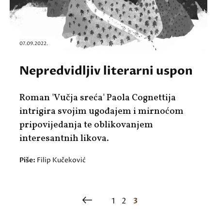
07.09.2022.
Nepredvidljiv literarni uspon
Roman 'Vučja sreća' Paola Cognettija
intrigira svojim ugođajem i mirnoćom
pripovijedanja te oblikovanjem
interesantnih likova.
Piše:
Filip Kučeković
1
2
3