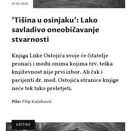
07.05.2024.
'Tišina u osinjaku': Lako
savladivo oneobičavanje
stvarnosti
Knjiga Luke Ostojića svoje će čitatelje
pronaći i među onima kojima tzv. teška
književnost nije prvi izbor. Ali čak i
pacijenti dr. med. Ostojića stranice knjige
neće tek tako preletjeti.
Piše:
Filip Kučeković
KRITIKE