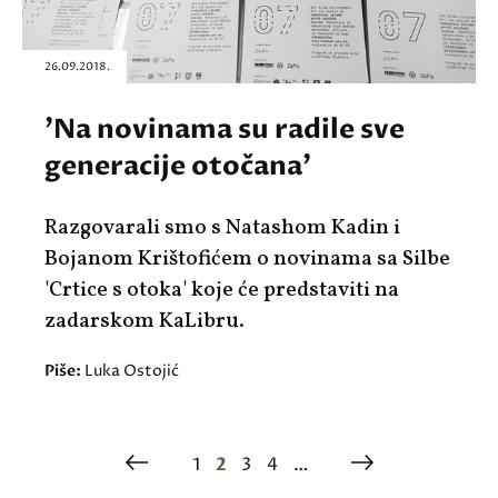
26.09.2018.
'Na novinama su radile sve
generacije otočana'
Razgovarali smo s Natashom Kadin i
Bojanom Krištofićem o novinama sa Silbe
'Crtice s otoka' koje će predstaviti na
zadarskom KaLibru.
Piše:
Luka Ostojić
1
2
3
4
…