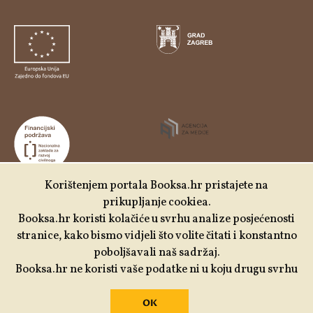
Korištenjem portala Booksa.hr pristajete na
prikupljanje cookiea.
Udruga Kulturtreger je korisnik institucionalne podrške
Booksa.hr koristi kolačiće u svrhu analize posjećenosti
Nacionalne zaklade za razvoj civilnoga društva za
stranice, kako bismo vidjeli što volite čitati i konstantno
stabilizaciju i/ili razvoj udruge u području demokratizacije i
poboljšavali naš sadržaj.
društvenog razvoja.
Booksa.hr ne koristi vaše podatke ni u koju drugu svrhu
OK
Izrada:
Slobodna domena