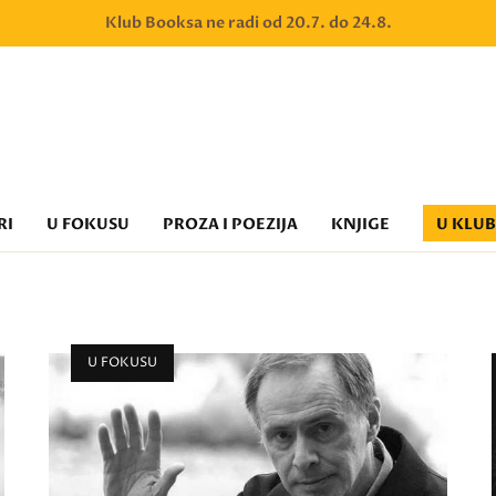
Klub Booksa ne radi od 20.7. do 24.8.
RI
U FOKUSU
PROZA I POEZIJA
KNJIGE
U KLU
U FOKUSU