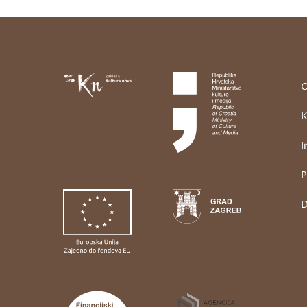
O
K
I
P
D