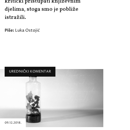
kritički pristupati književnim
djelima, stoga smo je pobliže
istražili.
Piše:
Luka Ostojić
UREDNIČKI KOMENTAR
09.12.2018.