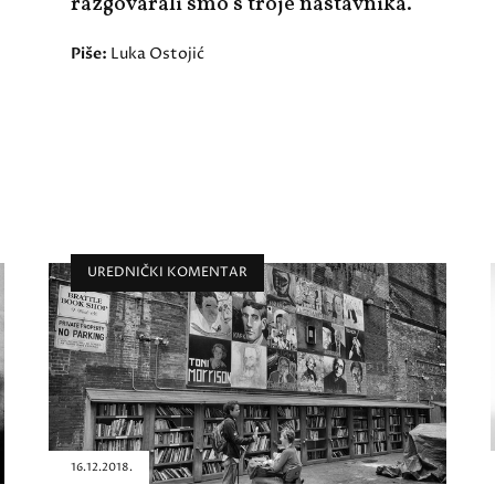
razgovarali smo s troje nastavnika.
Piše:
Luka Ostojić
UREDNIČKI KOMENTAR
16.12.2018.