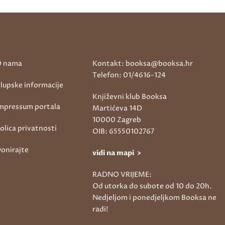
 nama
Kontakt: booksa@booksa.hr
Telefon: 01/4616-124
lupske informacije
Književni klub Booksa
mpressum portala
Martićeva 14D
10000 Zagreb
olica privatnosti
OIB: 65550102767
onirajte
vidi na mapi >
RADNO VRIJEME:
Od utorka do subote od 10 do 20h.
Nedjeljom i ponedjeljkom Booksa ne
radi!